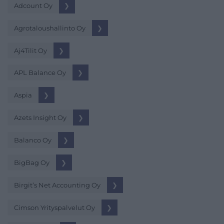
Adcount Oy
❯
Agrotaloushallinto Oy
❯
Aj4Tilit Oy
❯
APL Balance Oy
❯
Aspia
❯
Azets Insight Oy
❯
Balanco Oy
❯
BigBag Oy
❯
Birgit’s Net Accounting Oy
❯
Cimson Yrityspalvelut Oy
❯