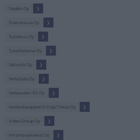
Tradeo Oy
❯
Tulevaisuus Oy
❯
Tuloskuu Oy
❯
TulosSatama Oy
❯
Valiotilit Oy
❯
ValtaSata Oy
❯
Varkauden Tili Oy
❯
Verkkokauppatilit Digi/ Tilkas Oy
❯
Vides Group Oy
❯
Vihanto palvelut Oy
❯