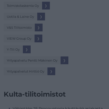
Toimistolaskenta Oy
❯
Uotila & Laine Oy
❯
V&S Tilitoimisto
❯
VIEW Group Oy
❯
Y-Tili Oy
❯
Yrityspalvelu Pentti Mäkinen Oy
❯
Yrityspalvelut Hirttiö Oy
❯
Kulta-tilitoimistot
Vähintään 25 Procountoria käyttävää asiakasta