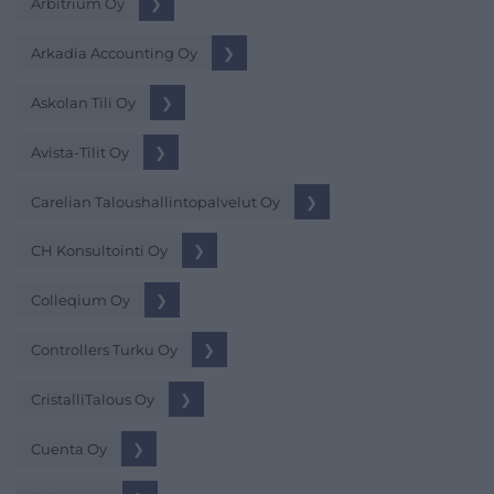
Arbitrium Oy
❯
Arkadia Accounting Oy
❯
Askolan Tili Oy
❯
Avista-Tilit Oy
❯
Carelian Taloushallintopalvelut Oy
❯
CH Konsultointi Oy
❯
Colleqium Oy
❯
Controllers Turku Oy
❯
CristalliTalous Oy
❯
Cuenta Oy
❯