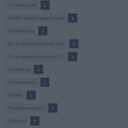
Tili Johanna Oy
❯
Tili MOY Bokföringsbyrå Oy Ab
❯
Tili Pähkylä oy
❯
Tili- ja veroasiaintoimisto Jalo...
❯
Tili- ja veroasiaintoimisto P. T...
❯
Tili-Akka Oy
❯
Tili-Kankare Oy
❯
Tili-Milli
❯
Tiliasema Group Oy
❯
Tilidea Oy
❯