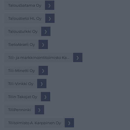
TalousSatama Oy
❯
Taloustieto HL Oy
❯
Taloustulkki Oy
❯
TietoAkseli Oy
❯
Tili- ja markkinointitoimisto Ka...
❯
Tili-Minetti Oy
❯
Tili-Vinkki Oy
❯
Tilin Takojat Oy
❯
TiliPenninki
❯
Tilitoimisto A. Karppinen Oy
❯