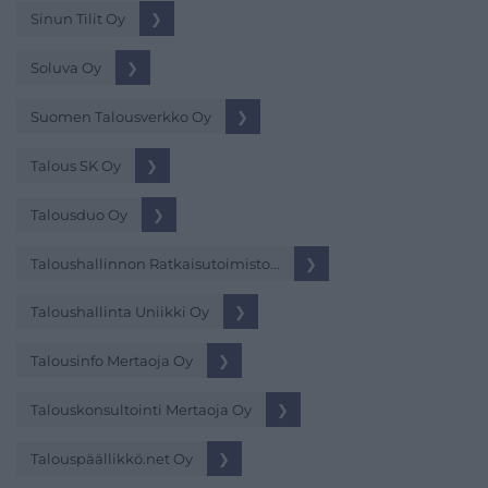
Sinun Tilit Oy
❯
Soluva Oy
❯
Suomen Talousverkko Oy
❯
Talous SK Oy
❯
Talousduo Oy
❯
Taloushallinnon Ratkaisutoimisto...
❯
Taloushallinta Uniikki Oy
❯
Talousinfo Mertaoja Oy
❯
Talouskonsultointi Mertaoja Oy
❯
Talouspäällikkö.net Oy
❯