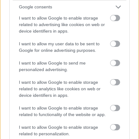
Kontiolahden Tilitoimisto Oy
❯
Google consents
Kultatili Oy
❯
I want to allow Google to enable storage
related to advertising like cookies on web or
Kuusamon Tilipalvelu Oy
❯
device identifiers in apps.
I want to allow my user data to be sent to
Kuusamon Toimialapalvelu Oy
❯
Google for online advertising purposes.
KV Talouspalvelut Oy
❯
I want to allow Google to send me
personalized advertising.
KV-Tili Oy
❯
I want to allow Google to enable storage
Laitilan Tilikiinteistö Oy
❯
related to analytics like cookies on web or
device identifiers in apps.
Länsirajan Tilitoimisto Ky
❯
I want to allow Google to enable storage
Lapin Tilitoimisto Oy
❯
related to functionality of the website or app.
I want to allow Google to enable storage
Laskenta Kajan Oy
❯
related to personalization.