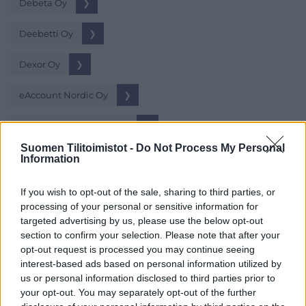
Debeta Oy
❯
Deebetti Oy
❯
Dexor Oy
❯
eAccount Nordic Oy
❯
eAccounting Finland Oy
❯
Suomen Tilitoimistot -
Do Not Process My Personal
ES Taloushallinto Oy
❯
Information
Favore Oy
❯
If you wish to opt-out of the sale, sharing to third parties, or
processing of your personal or sensitive information for
Finacc Oy
❯
targeted advertising by us, please use the below opt-out
section to confirm your selection. Please note that after your
Finaxa Oy
❯
opt-out request is processed you may continue seeing
interest-based ads based on personal information utilized by
us or personal information disclosed to third parties prior to
FinEst Tili Oy
❯
your opt-out. You may separately opt-out of the further