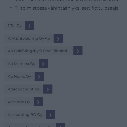
Tilitoimistossa vähintään yksi sertifioitu osaaja
1.Tili Oy
❯
A.M.S. Bokföring Oy Ab
❯
Ab Bokföringsbyrå Esse Tilitoimi...
❯
Ab Memera Oy
❯
Ab Norlic Oy
❯
Abac Accounting
❯
Accenda Oy
❯
Accounting BO Oy
❯