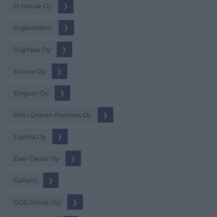
D-House Oy
❯
Digikonttori
❯
Digitase Oy
❯
Econia Oy
❯
Elegian Oy
❯
EMU Growth Partners Oy
❯
Eqvitia Oy
❯
Ever Clever Oy
❯
Gallant
❯
GOS Group Oyj
❯