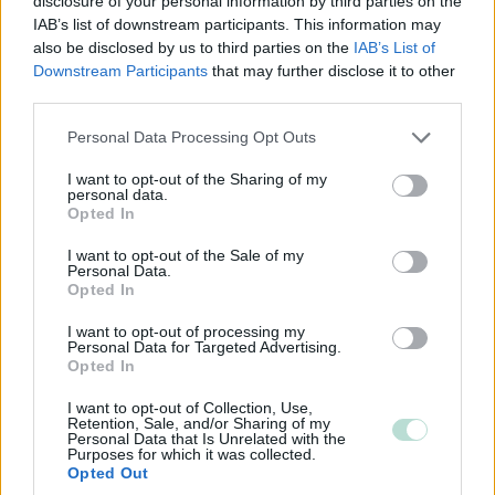
disclosure of your personal information by third parties on the
Flück Accounting Oy
❯
IAB’s list of downstream participants. This information may
also be disclosed by us to third parties on the
IAB’s List of
Grant Thornton Oy
❯
Downstream Participants
that may further disclose it to other
third parties.
Haapamäen Tilipalvelu Oy
❯
Please note that this website/app uses one or more Google
Personal Data Processing Opt Outs
services and may gather and store information including but
Hämeen Monitoimitilit Oy
❯
not limited to your visit or usage behaviour. You may click to
I want to opt-out of the Sharing of my
personal data.
grant or deny consent to Google and its third-party tags to
Hämeen Taitolaskenta Ky
❯
Opted In
use your data for below specified purposes in below Google
consent section.
I want to opt-out of the Sale of my
Inscrire Oy
❯
Personal Data.
Opted In
JHI-Tilit Oy
❯
I want to opt-out of processing my
Personal Data for Targeted Advertising.
Jokainen Hetki
❯
Opted In
Keiteleen Tilipalvelu Oy
❯
I want to opt-out of Collection, Use,
Retention, Sale, and/or Sharing of my
Personal Data that Is Unrelated with the
Kiteen Tili Oy
❯
Purposes for which it was collected.
Opted Out