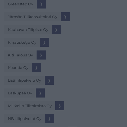
Greenstep Oy
❯
Jämsän Tilikonsultointi Oy
❯
Kauhavan Tilipiste Oy
❯
Kirjausketju Oy
❯
Kiti Talous Oy
❯
Koontia Oy
❯
L&S Tilipalvelu Oy
❯
Laskupää Oy
❯
Mikkelin Tilitoimisto Oy
❯
NB-tilipalvelut Oy
❯