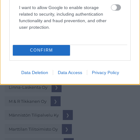
Laskenta-10 Oy
❯
I want to allow Google to enable storage
related to security, including authentication
Laskentapalvelu Mikkonen Oy
❯
functionality and fraud prevention, and other
user protection.
Laskentasatama Oy
❯
Leinonen Suomi
❯
CONFIRM
Leo Pitkänen Oy
❯
Data Deletion
Data Access
Privacy Policy
Likon Oy
❯
Linna-Laskenta Oy
❯
M & R Tikkanen Oy
❯
Männistön Tilipalvelu Ky
❯
Marttilan Tilitoimisto Oy
❯