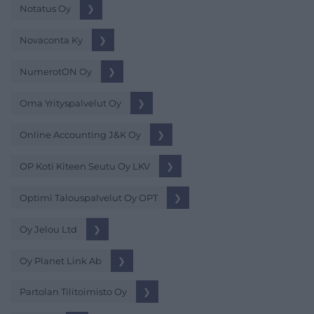
Notatus Oy
❯
Novaconta Ky
❯
NumerotON Oy
❯
Oma Yrityspalvelut Oy
❯
Online Accounting J&K Oy
❯
OP Koti Kiteen Seutu Oy LKV
❯
Optimi Talouspalvelut Oy OPT
❯
Oy Jelou Ltd
❯
Oy Planet Link Ab
❯
Partolan Tilitoimisto Oy
❯