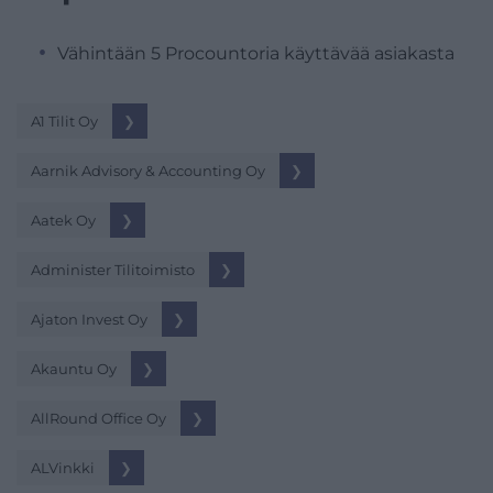
Vähintään 5 Procountoria käyttävää asiakasta
A1 Tilit Oy
❯
Aarnik Advisory & Accounting Oy
❯
Aatek Oy
❯
Administer Tilitoimisto
❯
Ajaton Invest Oy
❯
Akauntu Oy
❯
AllRound Office Oy
❯
ALVinkki
❯