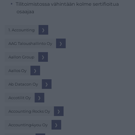
Tilitoimistossa vähintään kolme sertifioitua
osaajaa
1. Accounting
❯
AAG Taloushallinto Oy
❯
Aallon Group
❯
Aallos Oy
❯
Ab Datacon Oy
❯
Accotilit Oy
❯
Accounting Rocks Oy
❯
Accounting4you Oy
❯