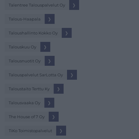
Talentree Talouspalvelut Oy
❯
Talous-Haapala
❯
Taloushallinto Kokko Oy
❯
Talouskuu Oy
❯
Talousnuotit Oy
❯
Talouspalvelut SarLotta Oy
❯
Taloustaito Terttu Ky
❯
Talousvaaka Oy
❯
The House of 7 Oy
❯
TiKo Toimistopalvelut
❯