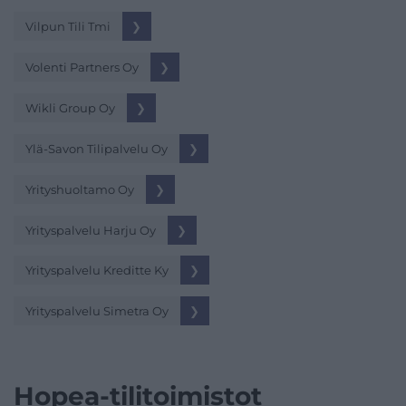
Vilpun Tili Tmi
❯
Volenti Partners Oy
❯
Wikli Group Oy
❯
Ylä-Savon Tilipalvelu Oy
❯
Yrityshuoltamo Oy
❯
Yrityspalvelu Harju Oy
❯
Yrityspalvelu Kreditte Ky
❯
Yrityspalvelu Simetra Oy
❯
Hopea-tilitoimistot