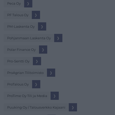
Peca Oy
❯
PF Talous Oy
❯
PM-Laskenta Oy
❯
Pohjanmaan Laskenta Oy
❯
Polar Finance Oy
❯
Pro-Sentti Oy
❯
ProAgrian Tilitoimisto
❯
ProTalous Oy
❯
ProTime Oy Tili ja Media
❯
Puuking Oy / Talousverkko Kajaani
❯