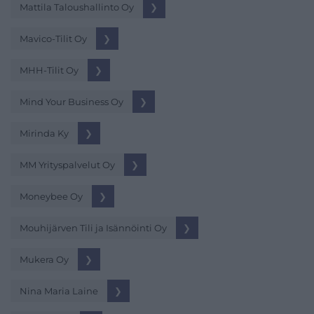
Mattila Taloushallinto Oy
❯
Mavico-Tilit Oy
❯
MHH-Tilit Oy
❯
Mind Your Business Oy
❯
Mirinda Ky
❯
MM Yrityspalvelut Oy
❯
Moneybee Oy
❯
Mouhijärven Tili ja Isännöinti Oy
❯
Mukera Oy
❯
Nina Maria Laine
❯