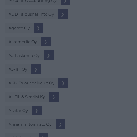
Accurate Accounting Oy
❯
ADD Taloushallinto Oy
❯
Agente Oy
❯
Aikamedia Oy
❯
AJ-Laskenta Oy
❯
AJ-Tili Oy
❯
AKM Talouspalvelut Oy
❯
AL Tili & Serviisi Ky
❯
Alvitar Oy
❯
Annan Tilitoimisto Oy
❯