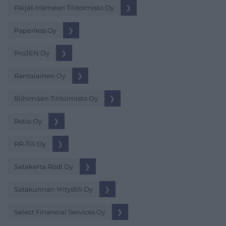
Päijät-Hämeen Tilitoimisto Oy
❯
Paperless Oy
❯
ProJEN Oy
❯
Rantalainen Oy
❯
Riihimäen Tilitoimisto Oy
❯
Rotio Oy
❯
RR-Tili Oy
❯
Satakerta Rödl Oy
❯
Satakunnan Yritystili Oy
❯
Select Financial Services Oy
❯