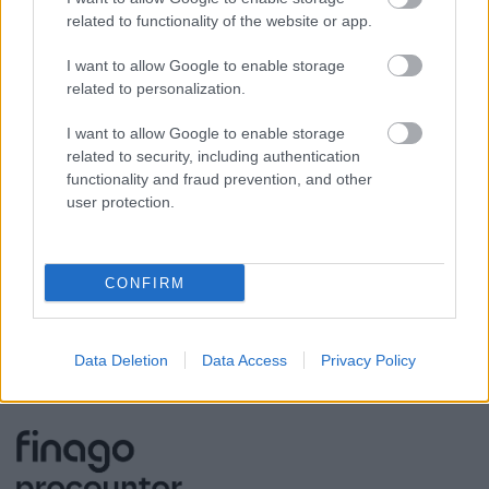
related to functionality of the website or app.
Palkkahallinnon palvelut
Sisäinen laskenta
I want to allow Google to enable storage
related to personalization.
Talouskonsultointi (esim. tunnuslukujen
tulkitseminen, budjetointi ja ennusteet)
I want to allow Google to enable storage
Ulkoinen laskenta
related to security, including authentication
functionality and fraud prevention, and other
Yrityksen elinkaarenhallinta (esim. yrityksen
user protection.
perustamispalvelut)
CONFIRM
YHTEYSTIEDOT
Data Deletion
Data Access
Privacy Policy
KATSO YHTEYSTIEDOT