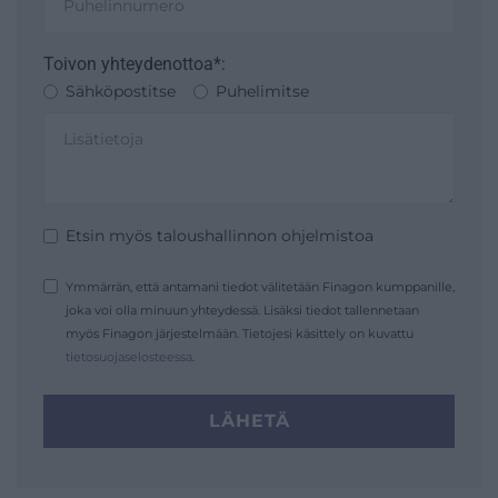
Toivon yhteydenottoa*:
Sähköpostitse
Puhelimitse
Etsin myös taloushallinnon ohjelmistoa
Ymmärrän, että antamani tiedot välitetään Finagon kumppanille,
joka voi olla minuun yhteydessä. Lisäksi tiedot tallennetaan
myös Finagon järjestelmään. Tietojesi käsittely on kuvattu
tietosuojaselosteessa
.
LÄHETÄ