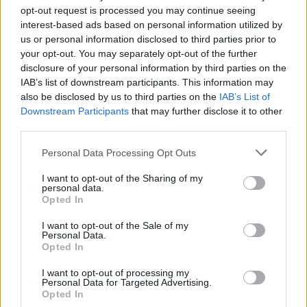
Yhtiökoko
opt-out request is processed you may continue seeing
interest-based ads based on personal information utilized by
Pienet
us or personal information disclosed to third parties prior to
Mikrot
your opt-out. You may separately opt-out of the further
disclosure of your personal information by third parties on the
IAB’s list of downstream participants. This information may
also be disclosed by us to third parties on the
IAB’s List of
Yhtiömuodot
Downstream Participants
that may further disclose it to other
Yksityinen osakeyhtiö
third parties.
Asunto-osakeyhtiö
Please note that this website/app uses one or more Google
Personal Data Processing Opt Outs
Kommandiittiyhtiö
services and may gather and store information including but
not limited to your visit or usage behaviour. You may click to
I want to opt-out of the Sharing of my
Avoin yhtiö
personal data.
grant or deny consent to Google and its third-party tags to
Opted In
Toiminimi
use your data for below specified purposes in below Google
consent section.
Järjestöt ja yhdistykset
I want to opt-out of the Sale of my
Personal Data.
Opted In
I want to opt-out of processing my
Toimiala
Personal Data for Targeted Advertising.
Opted In
Informaatio ja viestintä