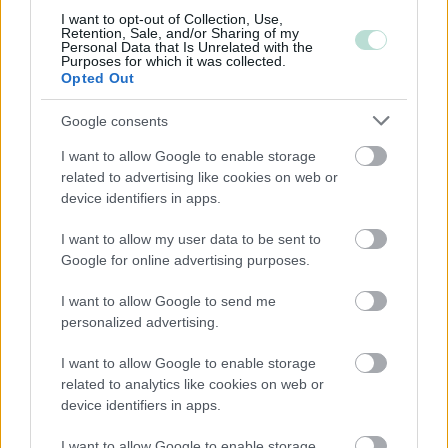
Kiinteistöalan toiminta
I want to opt-out of Collection, Use,
Retention, Sale, and/or Sharing of my
Kuljetusliike­toiminta
Personal Data that Is Unrelated with the
Purposes for which it was collected.
Majoitus- ja ravitsemistoiminta
Opted Out
Palveluliiketoiminta
Google consents
Rakentaminen
I want to allow Google to enable storage
Teollisuus
related to advertising like cookies on web or
Terveys- ja sosiaalipalvelut
device identifiers in apps.
I want to allow my user data to be sent to
Google for online advertising purposes.
Palvelutarjonta
I want to allow Google to send me
ALV-laskelmat, ilmoitukset verottajalle ja
personalized advertising.
tilinpäätökset
Lakisääteinen kirjanpito
I want to allow Google to enable storage
related to analytics like cookies on web or
Liiketoiminnan kehittämispalvelut (esim.
device identifiers in apps.
verosuunnittelu)
Maksatuspalvelut
I want to allow Google to enable storage