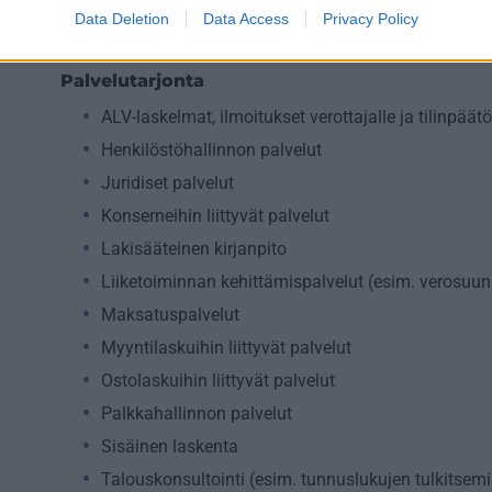
Kaupan ala
Data Deletion
Data Access
Privacy Policy
Palvelutarjonta
ALV-laskelmat, ilmoitukset verottajalle ja tilinpäät
Henkilöstöhallinnon palvelut
Juridiset palvelut
Konserneihin liittyvät palvelut
Lakisääteinen kirjanpito
Liiketoiminnan kehittämispalvelut (esim. verosuunn
Maksatuspalvelut
Myyntilaskuihin liittyvät palvelut
Ostolaskuihin liittyvät palvelut
Palkkahallinnon palvelut
Sisäinen laskenta
Talouskonsultointi (esim. tunnuslukujen tulkitsemi