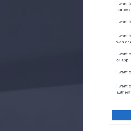
I want t
purpose
I want 
I want t
web or d
I want t
or app.
I want t
I want t
authenti