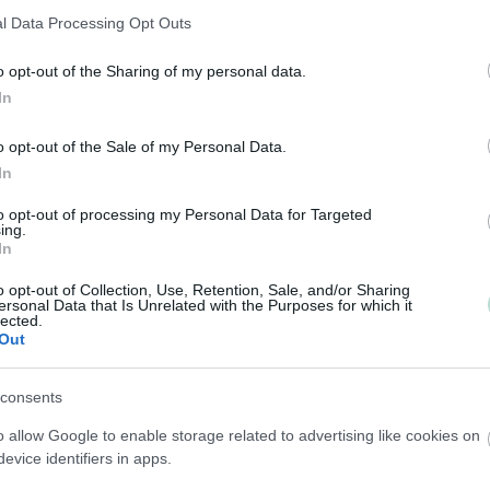
saavuttamaan asetetut päämäärät.
l Data Processing Opt Outs
Panostamme aktiiviseen vuoropuheluun ja tuotamme
o opt-out of the Sharing of my personal data.
palvelumme aina läpinäkyvästi, jotta asiakas tietää mi
In
mennään ja voi luottaa siihen, että asiat hoituvat.
o opt-out of the Sale of my Personal Data.
In
Tilitoimiston erityisosaaminen
to opt-out of processing my Personal Data for Targeted
Palvelukielet
Yhtiökoko
ing.
In
Suomi
Suuret
Englanti
Keskikokoiset
o opt-out of Collection, Use, Retention, Sale, and/or Sharing
ersonal Data that Is Unrelated with the Purposes for which it
lected.
Pienet
Out
Mikrot
consents
Yhtiömuodot
o allow Google to enable storage related to advertising like cookies on
evice identifiers in apps.
Yksityinen osakeyhtiö