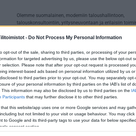
Olemme suomalainen, moderniin taloushallintoon,
talouskonsultointiin, yritysneuvontaan ja erilaisiin toim
tehostaviin ratkaisuihin erikoistunut yritys, joka palvele
ja keskisuuria yrityksiä Suomessa sijainnistasi riippuma
litoimistot -
Do Not Process My Personal Information
Tarjoamme laadukkaita ja kattavia palveluita jokaisess
liiketoimintasi vaiheessa.
to opt-out of the sale, sharing to third parties, or processing of your per
formation for targeted advertising by us, please use the below opt-out s
Tarjoamme kattavat taloushallinnon palvelut joustavast
r selection. Please note that after your opt-out request is processed y
asiantuntevasti – aina asiakkaan tarpeita ja tavoitteita
eing interest-based ads based on personal information utilized by us or
disclosed to third parties prior to your opt-out. You may separately opt-
kuunnellen.
losure of your personal information by third parties on the IAB’s list of
Olipa kyse kirjanpidosta, palkanlaskennasta, verosuunni
. This information may also be disclosed by us to third parties on the
IA
Participants
that may further disclose it to other third parties.
tai talousneuvonnasta, palvelumme mukautuvat yrityks
tilanteeseen ja tukevat liiketoimintasi kehitystä.
 that this website/app uses one or more Google services and may gath
including but not limited to your visit or usage behaviour. You may click 
Meille taloushallinto ei ole vain numeroita – se on
 to Google and its third-party tags to use your data for below specifi
kumppanuutta, jossa ymmärrämme asiakkaan liiketoi
ogle consent section.
kokonaisuuden ja rakennamme ratkaisuja, jotka auttav