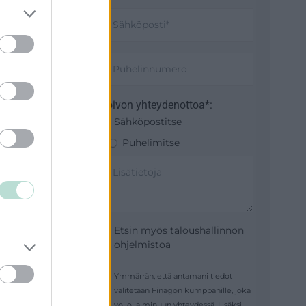
ssä
Toivon yhteydenottoa*:
Sähköpostitse
Puhelimitse
Etsin myös taloushallinnon
ohjelmistoa
Ymmärrän, että antamani tiedot
välitetään Finagon kumppanille, joka
voi olla minuun yhteydessä. Lisäksi