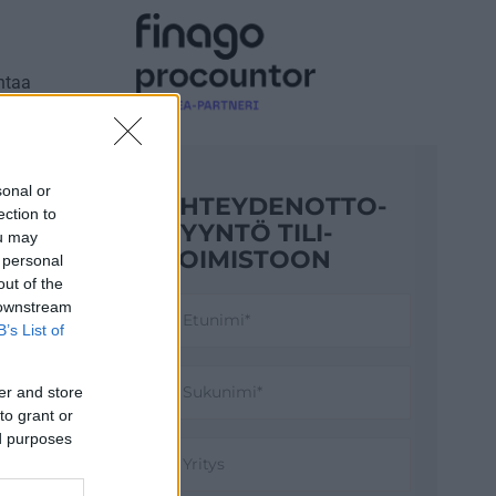
intaa
e pieniä
tta.
a
sonal or
YHTEYDENOTTO­
ection to
PYYNTÖ TILI­
i ja
ou may
TOIMISTOON
 personal
out of the
 downstream
ttelusta
B’s List of
esi
er and store
to grant or
ed purposes
minnan
at