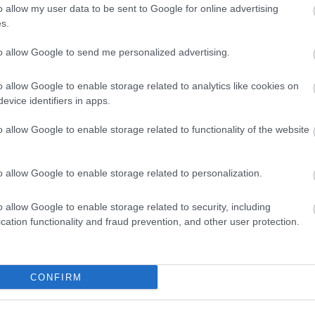
Toiminimi
o allow my user data to be sent to Google for online advertising
s.
Järjestöt ja yhdistykset
to allow Google to send me personalized advertising.
Toimiala
o allow Google to enable storage related to analytics like cookies on
evice identifiers in apps.
Informaatio ja viestintä
Julkinen hallinto
o allow Google to enable storage related to functionality of the website
Majoitus- ja ravitsemistoiminta
Palveluliiketoiminta
o allow Google to enable storage related to personalization.
Rakentaminen
o allow Google to enable storage related to security, including
Terveys- ja sosiaalipalvelut
cation functionality and fraud prevention, and other user protection.
Yhdistykset ja järjestöt
Taide- ja kulttuuriala
Urheiluseurat
CONFIRM
Sijoitustoiminta