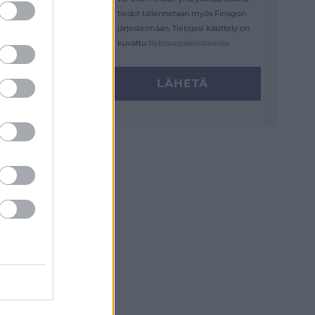
tiedot tallennetaan myös Finagon
järjestelmään. Tietojesi käsittely on
kuvattu
tietosuojaselosteessa
.
LÄHETÄ