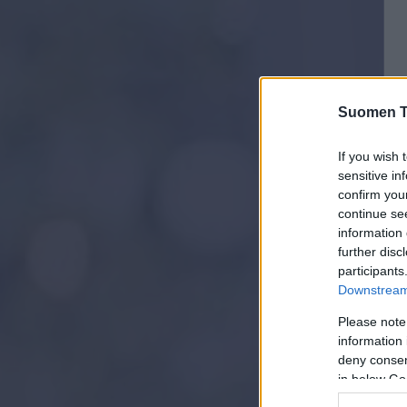
Suomen Ti
If you wish 
sensitive in
confirm you
continue se
information 
further disc
participants
Downstream 
Please note
information 
deny consent
in below Go