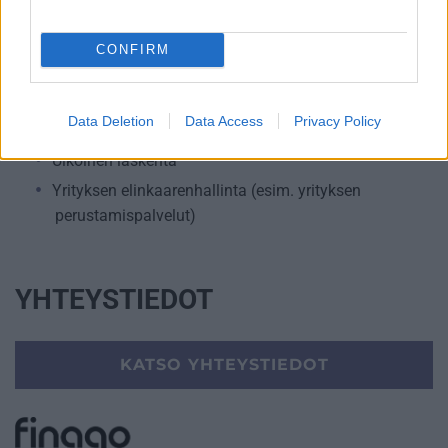
Palkkahallinnon palvelut
Sisäinen laskenta
CONFIRM
Talouskonsultointi (esim. tunnuslukujen
tulkitseminen, budjetointi ja ennusteet)
Data Deletion
Data Access
Privacy Policy
Talouspäällikköpalvelut
Ulkoinen laskenta
Yrityksen elinkaarenhallinta (esim. yrityksen
perustamispalvelut)
YHTEYSTIEDOT
KATSO YHTEYSTIEDOT