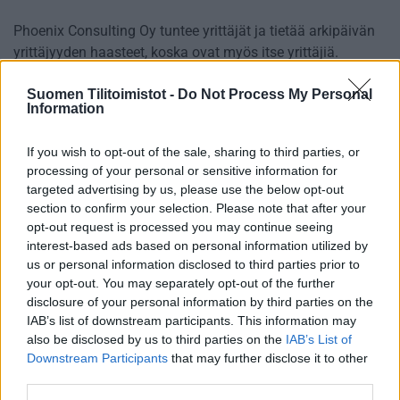
Phoenix Consulting Oy tuntee yrittäjät ja tietää arkipäivän
yrittäjyyden haasteet, koska ovat myös itse yrittäjiä.
Erityisosaamiseen kuuluu asiakkaan palvelu sekä
Suomen Tilitoimistot -
Do Not Process My Personal
Information
huolenpito.
If you wish to opt-out of the sale, sharing to third parties, or
Tilitoimiston erityisosaaminen
processing of your personal or sensitive information for
targeted advertising by us, please use the below opt-out
Palvelukielet
section to confirm your selection. Please note that after your
opt-out request is processed you may continue seeing
Suomi
interest-based ads based on personal information utilized by
Englanti
us or personal information disclosed to third parties prior to
your opt-out. You may separately opt-out of the further
disclosure of your personal information by third parties on the
IAB’s list of downstream participants. This information may
Yhtiökoko
also be disclosed by us to third parties on the
IAB’s List of
Keskikokoiset
Downstream Participants
that may further disclose it to other
third parties.
Pienet