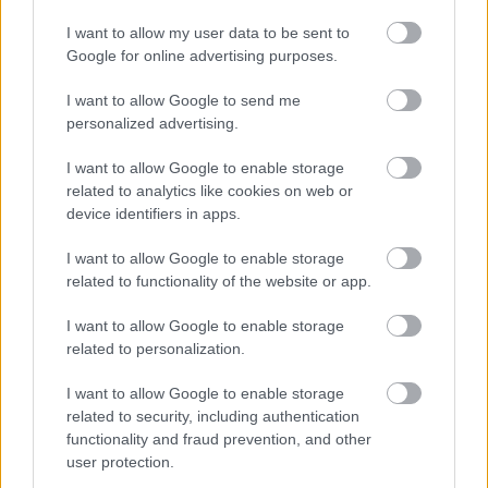
Rahoitus- ja vakuutustoiminta
I want to allow my user data to be sent to
Rakentaminen
Google for online advertising purposes.
Teollisuus
I want to allow Google to send me
Terveys- ja sosiaalipalvelut
personalized advertising.
I want to allow Google to enable storage
Palvelutarjonta
related to analytics like cookies on web or
device identifiers in apps.
ALV-laskelmat, ilmoitukset verottajalle ja
tilinpäätökset
I want to allow Google to enable storage
related to functionality of the website or app.
Henkilöstöhallinnon palvelut
Lakisääteinen kirjanpito
I want to allow Google to enable storage
Liiketoiminnan kehittämispalvelut (esim.
related to personalization.
verosuunnittelu)
I want to allow Google to enable storage
Maksatuspalvelut
related to security, including authentication
functionality and fraud prevention, and other
Myyntilaskuihin liittyvät palvelut
user protection.
Ostolaskuihin liittyvät palvelut