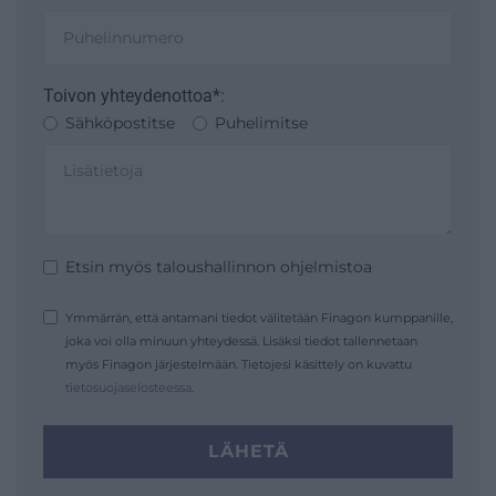
Toivon yhteydenottoa*:
Sähköpostitse
Puhelimitse
Etsin myös taloushallinnon ohjelmistoa
Ymmärrän, että antamani tiedot välitetään Finagon kumppanille,
joka voi olla minuun yhteydessä. Lisäksi tiedot tallennetaan
myös Finagon järjestelmään. Tietojesi käsittely on kuvattu
tietosuojaselosteessa
.
LÄHETÄ