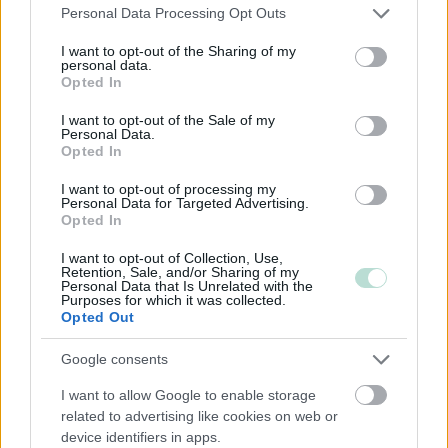
Mikrot
Please note that this website/app uses one or more Google
Personal Data Processing Opt Outs
services and may gather and store information including but
not limited to your visit or usage behaviour. You may click to
I want to opt-out of the Sharing of my
personal data.
grant or deny consent to Google and its third-party tags to
Yhtiömuodot
Opted In
use your data for below specified purposes in below Google
Yksityinen osakeyhtiö
consent section.
I want to opt-out of the Sale of my
Personal Data.
Kommandiittiyhtiö
Opted In
Avoin yhtiö
I want to opt-out of processing my
Toiminimi
Personal Data for Targeted Advertising.
Opted In
I want to opt-out of Collection, Use,
Retention, Sale, and/or Sharing of my
Toimiala
Personal Data that Is Unrelated with the
Purposes for which it was collected.
Informaatio ja viestintä
Opted Out
Kiinteistöalan toiminta
Google consents
Kuljetusliike­toiminta
I want to allow Google to enable storage
Maa-, metsä- ja kalatalous
related to advertising like cookies on web or
Palveluliiketoiminta
device identifiers in apps.