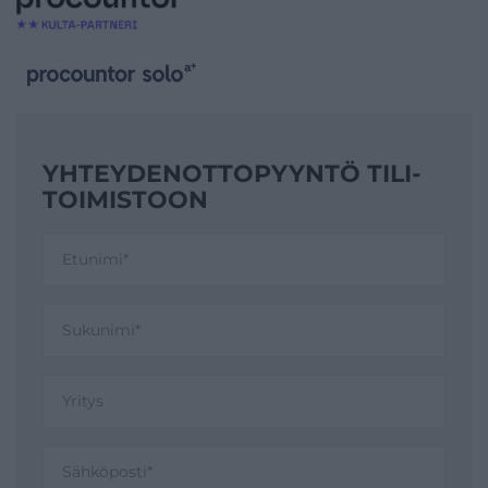
YHTEYDENOTTO­PYYNTÖ TILI­
TOIMISTOON