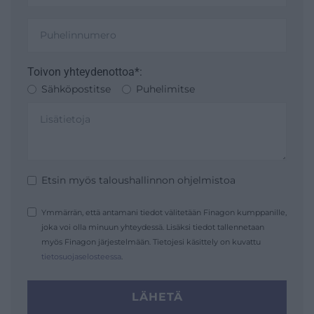
Toivon yhteydenottoa*:
Sähköpostitse
Puhelimitse
Etsin myös taloushallinnon ohjelmistoa
Ymmärrän, että antamani tiedot välitetään Finagon kumppanille,
joka voi olla minuun yhteydessä. Lisäksi tiedot tallennetaan
myös Finagon järjestelmään. Tietojesi käsittely on kuvattu
tietosuojaselosteessa
.
LÄHETÄ