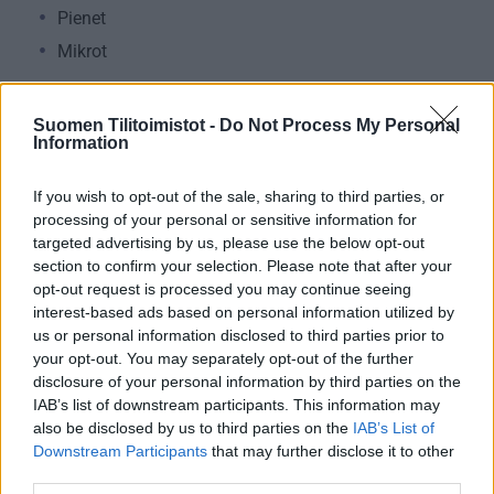
Pienet
Mikrot
Suomen Tilitoimistot -
Do Not Process My Personal
Yhtiömuodot
Information
Yksityinen osakeyhtiö
If you wish to opt-out of the sale, sharing to third parties, or
Asunto-osakeyhtiö
processing of your personal or sensitive information for
Osuuskunta
targeted advertising by us, please use the below opt-out
section to confirm your selection. Please note that after your
Kommandiittiyhtiö
opt-out request is processed you may continue seeing
Avoin yhtiö
interest-based ads based on personal information utilized by
Toiminimi
us or personal information disclosed to third parties prior to
your opt-out. You may separately opt-out of the further
Järjestöt ja yhdistykset
disclosure of your personal information by third parties on the
IAB’s list of downstream participants. This information may
also be disclosed by us to third parties on the
IAB’s List of
Toimiala
Downstream Participants
that may further disclose it to other
third parties.
Informaatio ja viestintä