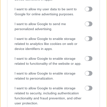
Urheiluseurat
I want to allow my user data to be sent to
Sijoitustoiminta
Google for online advertising purposes.
I want to allow Google to send me
Palvelutarjonta
personalized advertising.
ALV-laskelmat, ilmoitukset verottajalle ja
I want to allow Google to enable storage
tilinpäätökset
related to analytics like cookies on web or
device identifiers in apps.
Henkilöstöhallinnon palvelut
Lakisääteinen kirjanpito
I want to allow Google to enable storage
Liiketoiminnan kehittämispalvelut (esim.
related to functionality of the website or app.
verosuunnittelu)
I want to allow Google to enable storage
Maksatuspalvelut
related to personalization.
Myyntilaskuihin liittyvät palvelut
I want to allow Google to enable storage
Ostolaskuihin liittyvät palvelut
related to security, including authentication
Palkkahallinnon palvelut
functionality and fraud prevention, and other
user protection.
Sisäinen laskenta