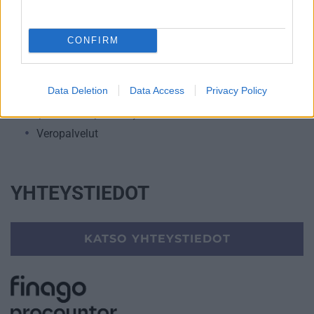
Talouskonsultointi (esim. tunnuslukujen
tulkitseminen, budjetointi ja ennusteet)
CONFIRM
Talouspäällikköpalvelut
Ulkoinen laskenta
Data Deletion
Data Access
Privacy Policy
Yrityksen elinkaarenhallinta (esim. yrityksen
perustamispalvelut)
Veropalvelut
YHTEYSTIEDOT
KATSO YHTEYSTIEDOT