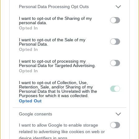
Please note that this website/app uses one or more Google
Julkinen hallinto
Personal Data Processing Opt Outs
services and may gather and store information including but
Kansainvälisten organisaatioiden ja toimielinten
not limited to your visit or usage behaviour. You may click to
I want to opt-out of the Sharing of my
personal data.
toiminta
grant or deny consent to Google and its third-party tags to
Opted In
use your data for below specified purposes in below Google
Kiinteistöalan toiminta
consent section.
I want to opt-out of the Sale of my
Kuljetusliike­toiminta
Personal Data.
Opted In
Maa-, metsä- ja kalatalous
Majoitus- ja ravitsemistoiminta
I want to opt-out of processing my
Personal Data for Targeted Advertising.
Palveluliiketoiminta
Opted In
Rahoitus- ja vakuutustoiminta
I want to opt-out of Collection, Use,
Retention, Sale, and/or Sharing of my
Rakentaminen
Personal Data that Is Unrelated with the
Purposes for which it was collected.
Teollisuus
Opted Out
Terveys- ja sosiaalipalvelut
Google consents
Apteekkiala
I want to allow Google to enable storage
Yhdistykset ja järjestöt
related to advertising like cookies on web or
Taide- ja kulttuuriala
device identifiers in apps.