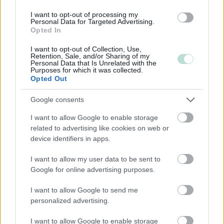
Kommandiittiyhtiö
I want to opt-out of processing my
Personal Data for Targeted Advertising.
Avoin yhtiö
Opted In
Toiminimi
I want to opt-out of Collection, Use,
Retention, Sale, and/or Sharing of my
Järjestöt ja yhdistykset
Personal Data that Is Unrelated with the
Purposes for which it was collected.
Opted Out
Toimiala
Google consents
Informaatio ja viestintä
I want to allow Google to enable storage
Julkinen hallinto
related to advertising like cookies on web or
device identifiers in apps.
Kansainvälisten organisaatioiden ja toimielinten
toiminta
I want to allow my user data to be sent to
Kiinteistöalan toiminta
Google for online advertising purposes.
Kuljetusliike­toiminta
I want to allow Google to send me
Majoitus- ja ravitsemistoiminta
personalized advertising.
Palveluliiketoiminta
I want to allow Google to enable storage