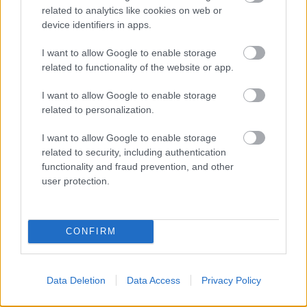
Rahoitus- ja vakuutustoiminta
related to analytics like cookies on web or
device identifiers in apps.
Rakentaminen
Teollisuus
I want to allow Google to enable storage
related to functionality of the website or app.
Terveys- ja sosiaalipalvelut
I want to allow Google to enable storage
related to personalization.
Palvelutarjonta
I want to allow Google to enable storage
ALV-laskelmat, ilmoitukset verottajalle ja
related to security, including authentication
tilinpäätökset
functionality and fraud prevention, and other
Henkilöstöhallinnon palvelut
user protection.
Juridiset palvelut
Kansainvälistymispalvelut
CONFIRM
Konserneihin liittyvät palvelut
Lakisääteinen kirjanpito
Data Deletion
Data Access
Privacy Policy
Liiketoiminnan kehittämispalvelut (esim.
verosuunnittelu)