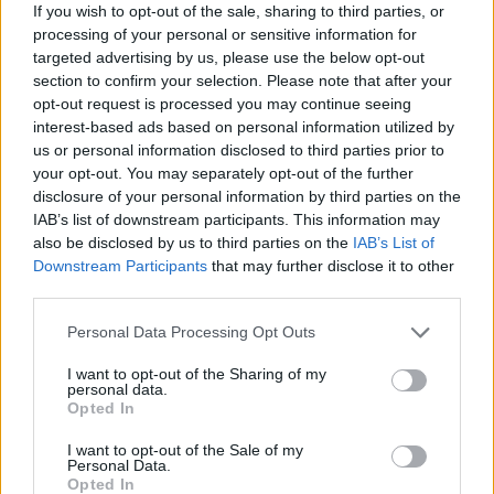
If you wish to opt-out of the sale, sharing to third parties, or
Englanti
processing of your personal or sensitive information for
targeted advertising by us, please use the below opt-out
Ruotsi
section to confirm your selection. Please note that after your
Saksa
opt-out request is processed you may continue seeing
interest-based ads based on personal information utilized by
us or personal information disclosed to third parties prior to
Yhtiökoko
your opt-out. You may separately opt-out of the further
disclosure of your personal information by third parties on the
Suuret
IAB’s list of downstream participants. This information may
Keskikokoiset
also be disclosed by us to third parties on the
IAB’s List of
Downstream Participants
that may further disclose it to other
Pienet
third parties.
Mikrot
Please note that this website/app uses one or more Google
Personal Data Processing Opt Outs
services and may gather and store information including but
not limited to your visit or usage behaviour. You may click to
I want to opt-out of the Sharing of my
Yhtiömuodot
personal data.
grant or deny consent to Google and its third-party tags to
Opted In
use your data for below specified purposes in below Google
Yksityinen osakeyhtiö
consent section.
I want to opt-out of the Sale of my
Julkinen osakeyhtiö
Personal Data.
Opted In
Osuuskunta