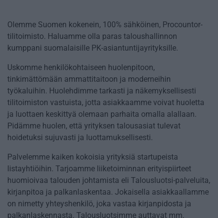
Olemme Suomen kokenein, 100% sähköinen, Procountor-​
tilitoimisto. Haluamme olla paras taloushallinnon
kumppani suomalaisille PK-​asiantuntijayrityksille.
Uskomme henkilökohtaiseen huolenpitoon,
tinkimättömään ammattitaitoon ja moderneihin
työkaluihin. Huolehdimme tarkasti ja näkemyksellisesti
tilitoimiston vastuista, jotta asiakkaamme voivat huoletta
ja luottaen keskittyä olemaan parhaita omalla alallaan.
Pidämme huolen, että yrityksen talousasiat tulevat
hoidetuksi sujuvasti ja luottamuksellisesti.
Palvelemme kaiken kokoisia yrityksiä startupeista
listayhtiöihin. Tarjoamme liiketoiminnan erityispiirteet
huomioivaa talouden johtamista eli Talousluotsi-​palveluita,
kirjanpitoa ja palkanlaskentaa. Jokaisella asiakkaallamme
on nimetty yhteyshenkilö, joka vastaa kirjanpidosta ja
palkanlaskennasta. Talousluotsimme auttavat mm.