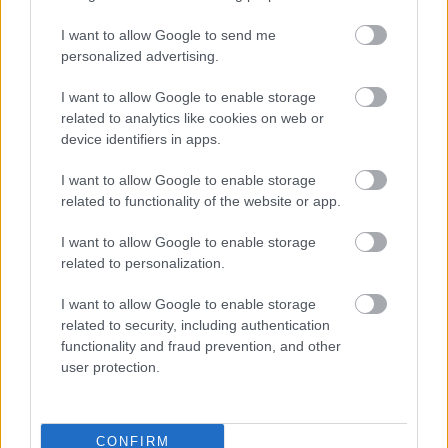
Myyntilaskuihin liittyvät palvelut
I want to allow Google to send me
Palkkahallinnon palvelut
personalized advertising.
Yrityksen elinkaarenhallinta (esim. yrityksen
I want to allow Google to enable storage
perustamispalvelut)
related to analytics like cookies on web or
device identifiers in apps.
I want to allow Google to enable storage
YHTEYSTIEDOT
related to functionality of the website or app.
I want to allow Google to enable storage
KATSO YHTEYSTIEDOT
related to personalization.
I want to allow Google to enable storage
related to security, including authentication
functionality and fraud prevention, and other
user protection.
CONFIRM