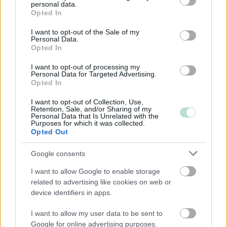
personal data.
grant or deny consent to Google and its third-party tags to
Opted In
use your data for below specified purposes in below Google
Toimiala
consent section.
I want to opt-out of the Sale of my
Informaatio ja viestintä
Personal Data.
Opted In
Kiinteistöalan toiminta
I want to opt-out of processing my
Kuljetusliike­toiminta
Personal Data for Targeted Advertising.
Opted In
Palveluliiketoiminta
Rahoitus- ja vakuutustoiminta
I want to opt-out of Collection, Use,
Retention, Sale, and/or Sharing of my
Rakentaminen
Personal Data that Is Unrelated with the
Purposes for which it was collected.
Terveys- ja sosiaalipalvelut
Opted Out
Google consents
Palvelutarjonta
I want to allow Google to enable storage
related to advertising like cookies on web or
ALV-laskelmat, ilmoitukset verottajalle ja
device identifiers in apps.
tilinpäätökset
Liiketoiminnan kehittämispalvelut (esim.
I want to allow my user data to be sent to
verosuunnittelu)
Google for online advertising purposes.