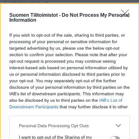
Lisätietoja:
tilietve.fi
Suomen Tilitoimistot -
Do Not Process My Personal
Information
Tilitoimiston erityisosaaminen
Palvelukielet
If you wish to opt-out of the sale, sharing to third parties, or
processing of your personal or sensitive information for
Suomi
targeted advertising by us, please use the below opt-out
section to confirm your selection. Please note that after your
Englanti
opt-out request is processed you may continue seeing
Ruotsi
interest-based ads based on personal information utilized by
us or personal information disclosed to third parties prior to
your opt-out. You may separately opt-out of the further
Yhtiökoko
disclosure of your personal information by third parties on the
IAB’s list of downstream participants. This information may
Mikrot
also be disclosed by us to third parties on the
IAB’s List of
Downstream Participants
that may further disclose it to other
third parties.
Yhtiömuodot
Please note that this website/app uses one or more Google
Personal Data Processing Opt Outs
Yksityinen osakeyhtiö
services and may gather and store information including but
not limited to your visit or usage behaviour. You may click to
I want to opt-out of the Sharing of my