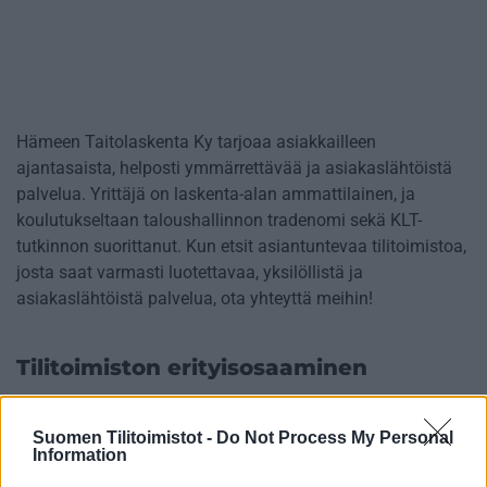
Hämeen Taitolaskenta Ky tarjoaa asiakkailleen
ajantasaista, helposti ymmärrettävää ja asiakaslähtöistä
palvelua. Yrittäjä on laskenta-alan ammattilainen, ja
koulutukseltaan taloushallinnon tradenomi sekä KLT-
tutkinnon suorittanut. Kun etsit asiantuntevaa tilitoimistoa,
josta saat varmasti luotettavaa, yksilöllistä ja
asiakaslähtöistä palvelua, ota yhteyttä meihin!
Tilitoimiston erityisosaaminen
Palvelukielet
Suomen Tilitoimistot -
Do Not Process My Personal
Suomi
Information