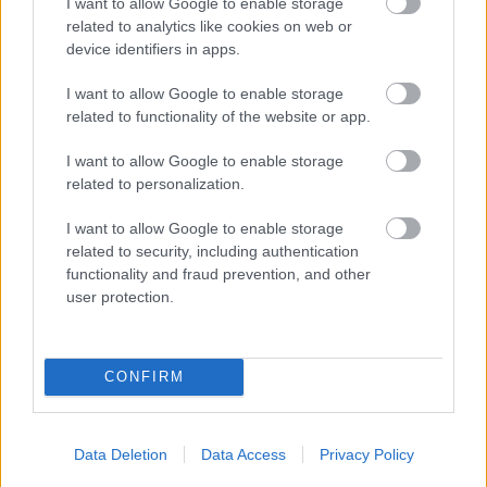
ALV-laskelmat, ilmoitukset verottajalle ja
I want to allow Google to enable storage
related to analytics like cookies on web or
tilinpäätökset
device identifiers in apps.
Lakisääteinen kirjanpito
Liiketoiminnan kehittämispalvelut (esim.
I want to allow Google to enable storage
related to functionality of the website or app.
verosuunnittelu)
Maksatuspalvelut
I want to allow Google to enable storage
Myyntilaskuihin liittyvät palvelut
related to personalization.
Ostolaskuihin liittyvät palvelut
I want to allow Google to enable storage
Palkkahallinnon palvelut
related to security, including authentication
functionality and fraud prevention, and other
Talouskonsultointi (esim. tunnuslukujen
user protection.
tulkitseminen, budjetointi ja ennusteet)
Ulkoinen laskenta
Yrityksen elinkaarenhallinta (esim. yrityksen
CONFIRM
perustamispalvelut)
Data Deletion
Data Access
Privacy Policy