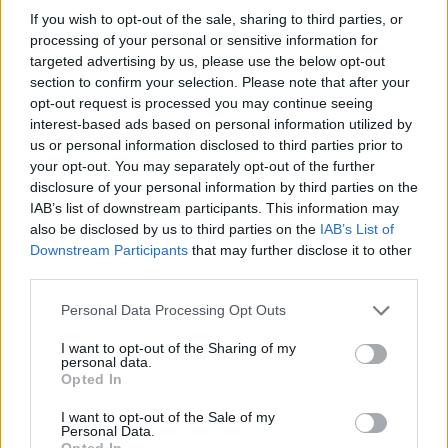
If you wish to opt-out of the sale, sharing to third parties, or
Yhtiökoko
processing of your personal or sensitive information for
targeted advertising by us, please use the below opt-out
Keskikokoiset
section to confirm your selection. Please note that after your
Pienet
opt-out request is processed you may continue seeing
interest-based ads based on personal information utilized by
Mikrot
us or personal information disclosed to third parties prior to
your opt-out. You may separately opt-out of the further
disclosure of your personal information by third parties on the
Yhtiömuodot
IAB’s list of downstream participants. This information may
also be disclosed by us to third parties on the
IAB’s List of
Yksityinen osakeyhtiö
Downstream Participants
that may further disclose it to other
Asunto-osakeyhtiö
third parties.
Osuuskunta
Please note that this website/app uses one or more Google
Personal Data Processing Opt Outs
Kommandiittiyhtiö
services and may gather and store information including but
not limited to your visit or usage behaviour. You may click to
I want to opt-out of the Sharing of my
Avoin yhtiö
personal data.
grant or deny consent to Google and its third-party tags to
Opted In
Toiminimi
use your data for below specified purposes in below Google
consent section.
Järjestöt ja yhdistykset
I want to opt-out of the Sale of my
Personal Data.
Opted In