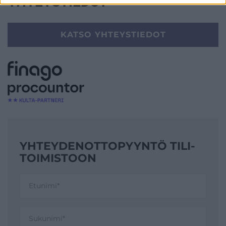
YHTEYSTIEDOT
KATSO YHTEYSTIEDOT
YHTEYDENOTTO­PYYNTÖ TILI­
TOIMISTOON