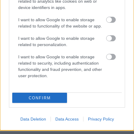
related to analytics like cookies on web or
Liiketoiminnan kehittämispalvelut (esim.
device identifiers in apps.
verosuunnittelu)
I want to allow Google to enable storage
Maksatuspalvelut
related to functionality of the website or app.
Myyntilaskuihin liittyvät palvelut
Ostolaskuihin liittyvät palvelut
I want to allow Google to enable storage
related to personalization.
Palkkahallinnon palvelut
Sisäinen laskenta
I want to allow Google to enable storage
related to security, including authentication
Talouskonsultointi (esim. tunnuslukujen
functionality and fraud prevention, and other
tulkitseminen, budjetointi ja ennusteet)
user protection.
Ulkoinen laskenta
Yrityksen elinkaarenhallinta (esim. yrityksen
perustamispalvelut)
CONFIRM
Data Deletion
Data Access
Privacy Policy
YHTEYSTIEDOT