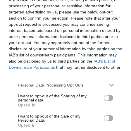
processing of your personal or sensitive information for
targeted advertising by us, please use the below opt-out
Yhtiökoko
section to confirm your selection. Please note that after your
opt-out request is processed you may continue seeing
Keskikokoiset
interest-based ads based on personal information utilized by
Pienet
us or personal information disclosed to third parties prior to
your opt-out. You may separately opt-out of the further
Mikrot
disclosure of your personal information by third parties on the
IAB’s list of downstream participants. This information may
also be disclosed by us to third parties on the
IAB’s List of
Yhtiömuodot
Downstream Participants
that may further disclose it to other
third parties.
Yksityinen osakeyhtiö
Asunto-osakeyhtiö
Please note that this website/app uses one or more Google
Personal Data Processing Opt Outs
services and may gather and store information including but
Osuuskunta
not limited to your visit or usage behaviour. You may click to
I want to opt-out of the Sharing of my
personal data.
Kommandiittiyhtiö
grant or deny consent to Google and its third-party tags to
Opted In
use your data for below specified purposes in below Google
Avoin yhtiö
consent section.
I want to opt-out of the Sale of my
Toiminimi
Personal Data.
Opted In
Järjestöt ja yhdistykset