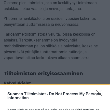
Olemme pieni toimisto, joka on keskittynyt toimimaan
asiakkaan etua vaalien ja neuvojen antajana.
Yhtiömme henkilöstöllä on useiden vuosien kokemus
pienyrittäjän auttamisessa ja neuvonnassa.
Tarjoamme tilitoimistopalveluita, joissa keskiössä on
asiakas. Tarkoituksenamme on hyödyntää
mahdollisimman paljon sähköisiä palveluita, koska ne
pienentävät yrittäjän tuottamattomia rutiineja ja
vapauttavat aikaa laskutuksen aikaan saamiseksi.
Tilitoimiston erityisosaaminen
Palvelukielet
Suomi
Suomen Tilitoimistot -
Do Not Process My Personal
Information
Englanti
Venäjä
If you wish to opt-out of the sale, sharing to third parties, or