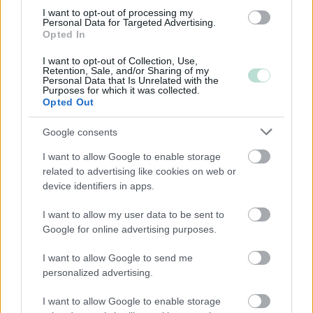
I want to opt-out of processing my
Personal Data for Targeted Advertising.
Opted In
Toimiala
I want to opt-out of Collection, Use,
Informaatio ja viestintä
Retention, Sale, and/or Sharing of my
Personal Data that Is Unrelated with the
Kiinteistöalan toiminta
Purposes for which it was collected.
Opted Out
Kuljetusliike­toiminta
Palveluliiketoiminta
Google consents
Rakentaminen
I want to allow Google to enable storage
Terveys- ja sosiaalipalvelut
related to advertising like cookies on web or
device identifiers in apps.
I want to allow my user data to be sent to
Palvelutarjonta
Google for online advertising purposes.
ALV-laskelmat, ilmoitukset verottajalle ja
I want to allow Google to send me
tilinpäätökset
personalized advertising.
Henkilöstöhallinnon palvelut
I want to allow Google to enable storage
Lakisääteinen kirjanpito