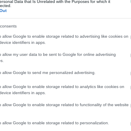
ersonal Data that Is Unrelated with the Purposes for which it
Toiminimi
lected.
Out
Järjestöt ja yhdistykset
consents
Toimiala
o allow Google to enable storage related to advertising like cookies on
Informaatio ja viestintä
evice identifiers in apps.
Kansainvälisten organisaatioiden ja toimielinten t
o allow my user data to be sent to Google for online advertising
Kiinteistöalan toiminta
s.
Kuljetusliike­toiminta
to allow Google to send me personalized advertising.
Maa-, metsä- ja kalatalous
Majoitus- ja ravitsemistoiminta
o allow Google to enable storage related to analytics like cookies on
evice identifiers in apps.
Palveluliiketoiminta
Rahoitus- ja vakuutustoiminta
o allow Google to enable storage related to functionality of the website
Rakentaminen
Teollisuus
o allow Google to enable storage related to personalization.
Terveys- ja sosiaalipalvelut