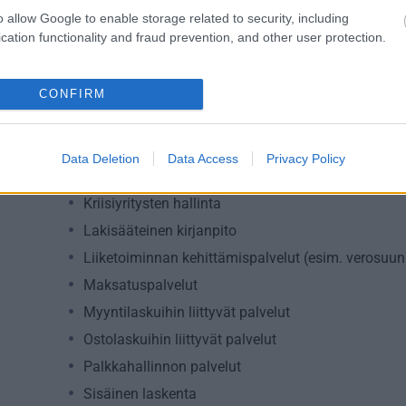
o allow Google to enable storage related to security, including
cation functionality and fraud prevention, and other user protection.
Palvelutarjonta
ALV-laskelmat, ilmoitukset verottajalle ja tilinpäät
CONFIRM
Henkilöstöhallinnon palvelut
Kansainvälistymispalvelut
Data Deletion
Data Access
Privacy Policy
Konserneihin liittyvät palvelut
Kriisiyritysten hallinta
Lakisääteinen kirjanpito
Liiketoiminnan kehittämispalvelut (esim. verosuunn
Maksatuspalvelut
Myyntilaskuihin liittyvät palvelut
Ostolaskuihin liittyvät palvelut
Palkkahallinnon palvelut
Sisäinen laskenta