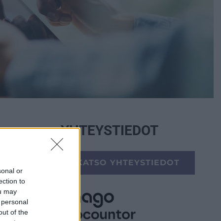
YHTEYSTIEDOT
KATSO YHTEYSTIEDOT
sonal or
ection to
ou may
 personal
out of the