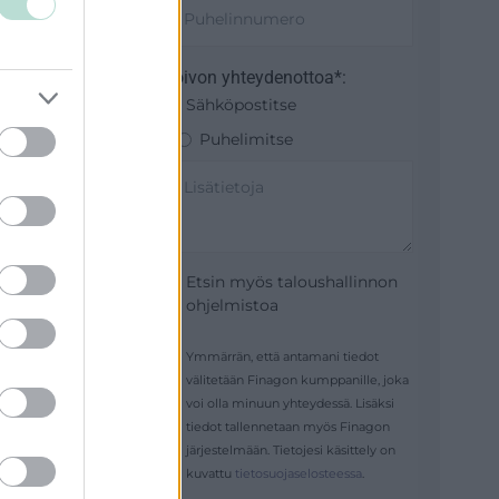
Toivon yhteydenottoa*:
Sähköpostitse
Puhelimitse
oiminta
Etsin myös taloushallinnon
ohjelmistoa
Ymmärrän, että antamani tiedot
välitetään Finagon kumppanille, joka
voi olla minuun yhteydessä. Lisäksi
tiedot tallennetaan myös Finagon
järjestelmään. Tietojesi käsittely on
kuvattu
tietosuojaselosteessa
.