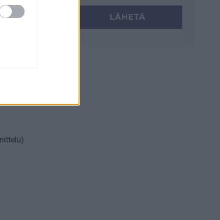
LÄHETÄ
ökset
ittelu)