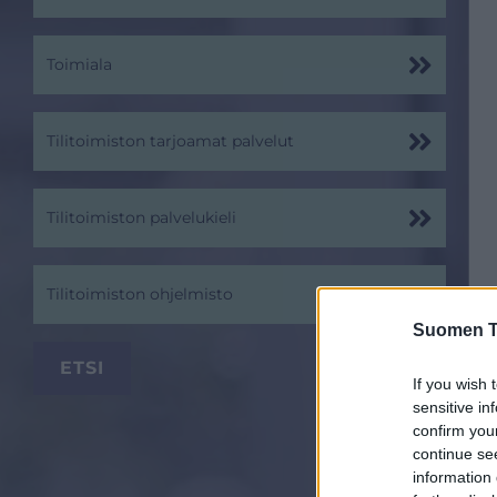
Toimiala
Tilitoimiston tarjoamat palvelut
Tilitoimiston palvelukieli
Tilitoimiston ohjelmisto
Suomen Ti
If you wish 
sensitive in
confirm you
continue se
information 