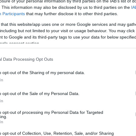
losure of your personal information by third parties on the IAB’s list of
. This information may also be disclosed by us to third parties on the
IA
Lisätietoja: www.tilikankare.fi
Participants
that may further disclose it to other third parties.
 that this website/app uses one or more Google services and may gath
Tilitoimiston erityisosaaminen
including but not limited to your visit or usage behaviour. You may click 
 to Google and its third-party tags to use your data for below specifi
Palvelukielet
Yhtiökoko
ogle consent section.
Suomi
Pienet
l Data Processing Opt Outs
Englanti
Mikrot
o opt-out of the Sharing of my personal data.
In
Yhtiömuodot
Yksityinen osakeyhtiö
o opt-out of the Sale of my Personal Data.
In
Asunto-osakeyhtiö
Osuuskunta
to opt-out of processing my Personal Data for Targeted
ing.
Kommandiittiyhtiö
In
Avoin yhtiö
o opt-out of Collection, Use, Retention, Sale, and/or Sharing