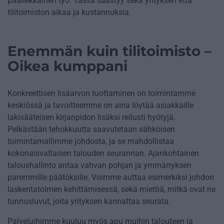
päällekkäinen työ. Tässä säästyy sekä yrityksen että
tilitoimiston aikaa ja kustannuksia.
Enemmän kuin tilitoimisto –
Oikea kumppani
Konkreettisen lisäarvon tuottaminen on toimintamme
keskiössä ja tavoitteemme on aina löytää asiakkaille
lakisääteisen kirjanpidon lisäksi reilusti hyötyjä.
Pelkästään tehokkuutta saavutetaan sähköisen
toimintamallimme johdosta, ja se mahdollistaa
kokonaisvaltaisen talouden seurannan. Ajankohtainen
taloushallinto antaa vahvan pohjan ja ymmärryksen
paremmille päätöksille. Voimme auttaa esimerkiksi johdon
laskentatoimen kehittämisessä, sekä miettiä, mitkä ovat ne
tunnusluvut, joita yrityksen kannattaa seurata.
Palveluihimme kuuluu myös apu muihin talouteen ja