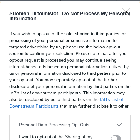
hallintoon liittyvissä asioissa, kuten verotus,
yritysjärjestelyt, rahoitus, IT- , TEKES- sekä muut
Suomen Tilitoimistot -
Do Not Process My Personal
Information
tukiprojektit. Palkkahallinnon erityiskysymyksien käsittely
on meille arkipäivää. Yhteistyökumppaniverkostomme
If you wish to opt-out of the sale, sharing to third parties, or
kattaa laajasti eri alojen päteviä osaajia, jotka tunnemme
processing of your personal or sensitive information for
ja joita voimme suositella.
targeted advertising by us, please use the below opt-out
section to confirm your selection. Please note that after your
Tarjoamme pienille ja keskisuurille yrityksille nykyaikaiset
opt-out request is processed you may continue seeing
järjestelmät ammattitaidolla ja kilpailukykyisin hinnoin!
interest-based ads based on personal information utilized by
us or personal information disclosed to third parties prior to
Lue lisää:
primesoft.fi
your opt-out. You may separately opt-out of the further
disclosure of your personal information by third parties on the
IAB’s list of downstream participants. This information may
Tilitoimiston erityisosaaminen
also be disclosed by us to third parties on the
IAB’s List of
Downstream Participants
that may further disclose it to other
Palvelukielet
third parties.
Suomi
Please note that this website/app uses one or more Google
Personal Data Processing Opt Outs
Englanti
services and may gather and store information including but
not limited to your visit or usage behaviour. You may click to
I want to opt-out of the Sharing of my
Ruotsi