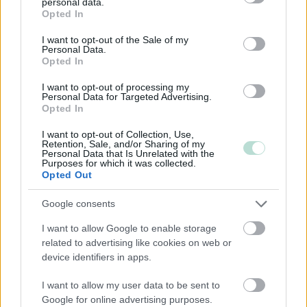
personal data.
grant or deny consent to Google and its third-party tags to
Opted In
use your data for below specified purposes in below Google
consent section.
I want to opt-out of the Sale of my
Yhtiökoko
Personal Data.
Opted In
Keskikokoiset
Pienet
I want to opt-out of processing my
Personal Data for Targeted Advertising.
Mikrot
Opted In
I want to opt-out of Collection, Use,
Retention, Sale, and/or Sharing of my
Personal Data that Is Unrelated with the
Yhtiömuodot
Purposes for which it was collected.
Opted Out
Yksityinen osakeyhtiö
Asunto-osakeyhtiö
Google consents
Osuuskunta
I want to allow Google to enable storage
Kommandiittiyhtiö
related to advertising like cookies on web or
device identifiers in apps.
Avoin yhtiö
Toiminimi
I want to allow my user data to be sent to
Google for online advertising purposes.
Järjestöt ja yhdistykset