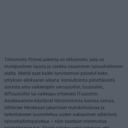
Tilitoimisto PrimeLaskenta on tilitoimisto, jolla on
monipuolinen tausta ja vankka osaaminen taloushallinnon
alalta. Meiltä saat kaikki tarvitsemasi palvelut koko
yrityksen elinkaaren aikana: konsultointia päivittäisistä
asioista aina vaikeimpiin veroasioihin, fuusioihin,
diffuusioihin tai vaikkapa yrityksesi IT-asioihin.
Asiakkaamme käyttävät tilitoimistonsa kanssa samaa,
tehtävien tehokkaan jakamisen mahdollistavaa ja
tarkoitukseen suunniteltua uuden sukupolven sähköistä
taloushallintopalvelua – näin saadaan minimoitua