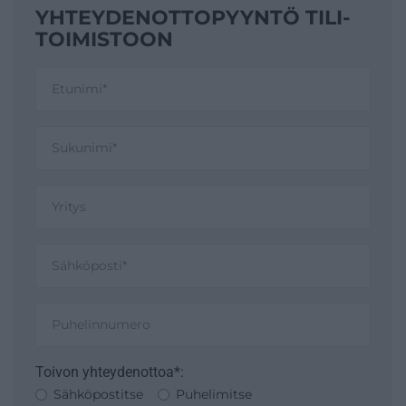
YHTEYDENOTTO­PYYNTÖ TILI­
TOIMISTOON
Toivon yhteydenottoa*:
Sähköpostitse
Puhelimitse