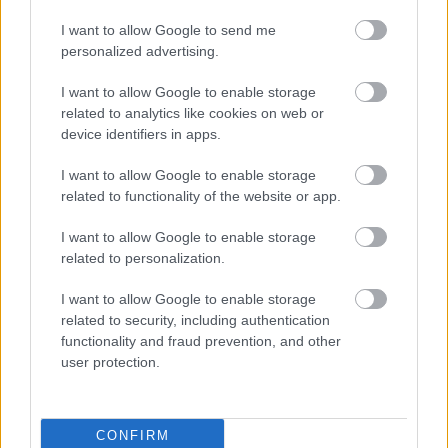
I want to allow Google to send me
personalized advertising.
Toimiala
I want to allow Google to enable storage
Informaatio ja viestintä
related to analytics like cookies on web or
Kansainvälisten organisaatioiden ja toimielinten
device identifiers in apps.
toiminta
I want to allow Google to enable storage
Kiinteistöalan toiminta
related to functionality of the website or app.
Kuljetusliike­toiminta
I want to allow Google to enable storage
Majoitus- ja ravitsemistoiminta
related to personalization.
Palveluliiketoiminta
I want to allow Google to enable storage
Rahoitus- ja vakuutustoiminta
related to security, including authentication
Rakentaminen
functionality and fraud prevention, and other
user protection.
Teollisuus
Terveys- ja sosiaalipalvelut
CONFIRM