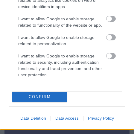
related to analytics like cookies on web or
Liiketoiminnan kehittämispalvelut (esim.
device identifiers in apps.
verosuunnittelu)
I want to allow Google to enable storage
Maksatuspalvelut
related to functionality of the website or app.
Myyntilaskuihin liittyvät palvelut
I want to allow Google to enable storage
Ostolaskuihin liittyvät palvelut
related to personalization.
Palkkahallinnon palvelut
I want to allow Google to enable storage
Sisäinen laskenta
related to security, including authentication
Talouspäällikköpalvelut
functionality and fraud prevention, and other
Yrityksen elinkaarenhallinta (esim. yrityksen
user protection.
perustamispalvelut)
CONFIRM
YHTEYSTIEDOT
Data Deletion
Data Access
Privacy Policy
KATSO YHTEYSTIEDOT