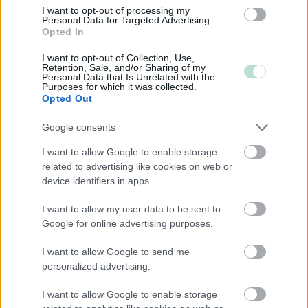
Kiinteistöalan toiminta
I want to opt-out of processing my
Personal Data for Targeted Advertising.
Kuljetusliike­toiminta
Opted In
Maa-, metsä- ja kalatalous
I want to opt-out of Collection, Use,
Majoitus- ja ravitsemistoiminta
Retention, Sale, and/or Sharing of my
Personal Data that Is Unrelated with the
Palveluliiketoiminta
Purposes for which it was collected.
Opted Out
Rahoitus- ja vakuutustoiminta
Rakentaminen
Google consents
Teollisuus
I want to allow Google to enable storage
related to advertising like cookies on web or
Terveys- ja sosiaalipalvelut
device identifiers in apps.
I want to allow my user data to be sent to
Palvelutarjonta
Google for online advertising purposes.
ALV-laskelmat, ilmoitukset verottajalle ja
I want to allow Google to send me
tilinpäätökset
personalized advertising.
Henkilöstöhallinnon palvelut
I want to allow Google to enable storage
Lakisääteinen kirjanpito