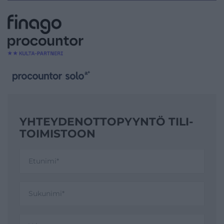
YHTEYDENOTTO­PYYNTÖ TILI­
TOIMISTOON