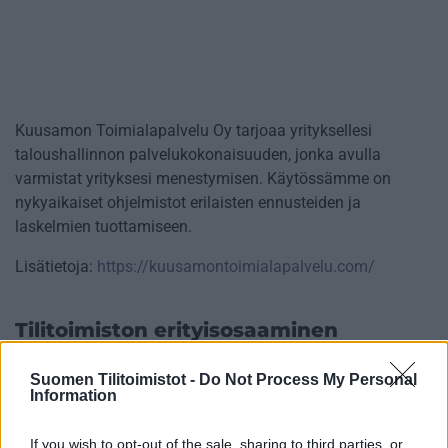
Kuusamon Toimialapalvelu Oy tarjoaa yrityksellesi
taloushallinnon palvelukokonaisuuden, jonka avulla
varmistat yrityksesi menestymisen. Käytössämme on
nykyaikaiset ohjelmistot erilaisten ennusteiden ja
laskelmien tuottamiseen.
Lisätietoja:
https://kuusamontoimialapalvelu.com/
Tilitoimiston erityisosaaminen
Palvelukielet
Suomen Tilitoimistot -
Do Not Process My Personal
Information
Suomi
Englanti
If you wish to opt-out of the sale, sharing to third parties, or