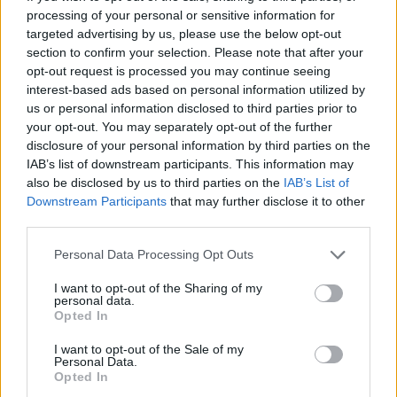
processing of your personal or sensitive information for
targeted advertising by us, please use the below opt-out
Yhtiökoko
section to confirm your selection. Please note that after your
opt-out request is processed you may continue seeing
Pienet
interest-based ads based on personal information utilized by
Mikrot
us or personal information disclosed to third parties prior to
your opt-out. You may separately opt-out of the further
disclosure of your personal information by third parties on the
IAB’s list of downstream participants. This information may
Yhtiömuodot
also be disclosed by us to third parties on the
IAB’s List of
Yksityinen osakeyhtiö
Downstream Participants
that may further disclose it to other
third parties.
Kommandiittiyhtiö
Please note that this website/app uses one or more Google
Avoin yhtiö
Personal Data Processing Opt Outs
services and may gather and store information including but
Toiminimi
not limited to your visit or usage behaviour. You may click to
I want to opt-out of the Sharing of my
personal data.
Järjestöt ja yhdistykset
grant or deny consent to Google and its third-party tags to
Opted In
use your data for below specified purposes in below Google
consent section.
I want to opt-out of the Sale of my
Personal Data.
Toimiala
Opted In