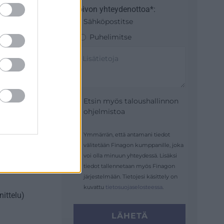
Toivon yhteydenottoa*:
Sähköpostitse
Puhelimitse
Etsin myös taloushallinnon
ohjelmistoa
Ymmärrän, että antamani tiedot
välitetään Finagon kumppanille, joka
voi olla minuun yhteydessä. Lisäksi
ökset
tiedot tallennetaan myös Finagon
järjestelmään. Tietojesi käsittely on
kuvattu
tietosuojaselosteessa
.
ittelu)
LÄHETÄ