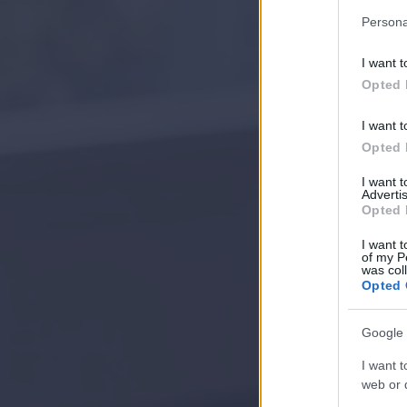
Persona
I want t
Opted 
I want t
Opted 
I want 
Advertis
Opted 
I want t
of my P
was col
Opted 
Google 
I want t
web or d