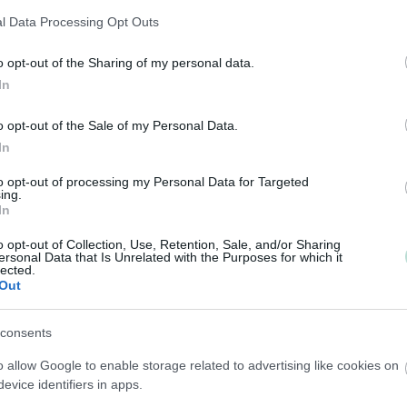
Tilitoimiston erityisosaaminen
l Data Processing Opt Outs
Palvelukielet
Yhtiökoko
o opt-out of the Sharing of my personal data.
In
Suomi
Mikrot
Englanti
o opt-out of the Sale of my Personal Data.
In
to opt-out of processing my Personal Data for Targeted
Yhtiömuodot
ing.
In
Yksityinen osakeyhtiö
Asunto-osakeyhtiö
o opt-out of Collection, Use, Retention, Sale, and/or Sharing
ersonal Data that Is Unrelated with the Purposes for which it
Kommandiittiyhtiö
lected.
Out
Toiminimi
Järjestöt ja yhdistykset
consents
o allow Google to enable storage related to advertising like cookies on
evice identifiers in apps.
Toimiala