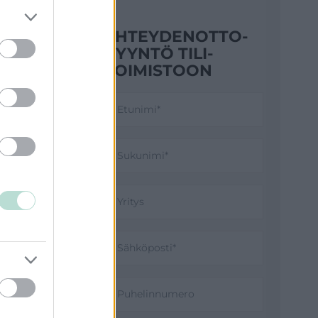
YHTEYDENOTTO­
PYYNTÖ TILI­
TOIMISTOON