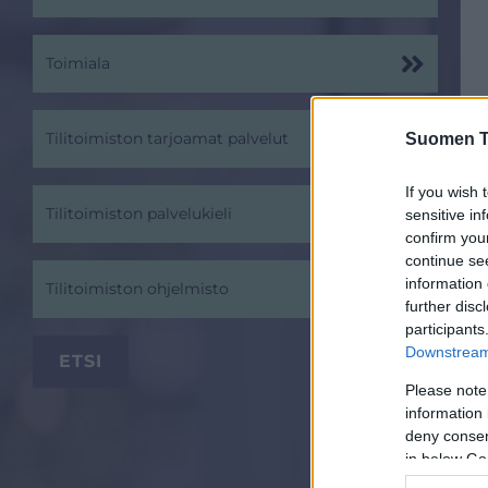
Toimiala
Tilitoimiston tarjoamat palvelut
Suomen Ti
If you wish 
Tilitoimiston palvelukieli
sensitive in
confirm you
continue se
information 
Tilitoimiston ohjelmisto
further disc
participants
Downstream 
Please note
information 
deny consent
in below Go