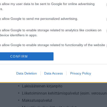
Maa-, metsä- ja kalatalous
o allow my user data to be sent to Google for online advertising
s.
Majoitus- ja ravitsemistoiminta
Palveluliiketoiminta
to allow Google to send me personalized advertising.
Rakentaminen
o allow Google to enable storage related to analytics like cookies on
Terveys- ja sosiaalipalvelut
evice identifiers in apps.
Yhdistykset ja järjestöt
o allow Google to enable storage related to functionality of the website
Taide- ja kulttuuriala
Urheiluseurat
CONFIRM
o allow Google to enable storage related to personalization.
Palvelutarjonta
o allow Google to enable storage related to security, including
Data Deletion
Data Access
Privacy Policy
cation functionality and fraud prevention, and other user protection.
ALV-laskelmat, ilmoitukset verottajalle ja tilinpäät
Lakisääteinen kirjanpito
Liiketoiminnan kehittämispalvelut (esim. verosuunn
Maksatuspalvelut