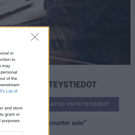
sonal or
ection to
ou may
 personal
out of the
YHTEYSTIEDOT
 downstream
B’s List of
KATSO YHTEYSTIEDOT
er and store
to grant or
ed purposes