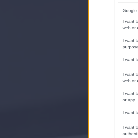
Google 
I want t
web or d
I want t
purpose
I want 
I want t
web or d
I want t
or app.
I want t
I want t
authenti