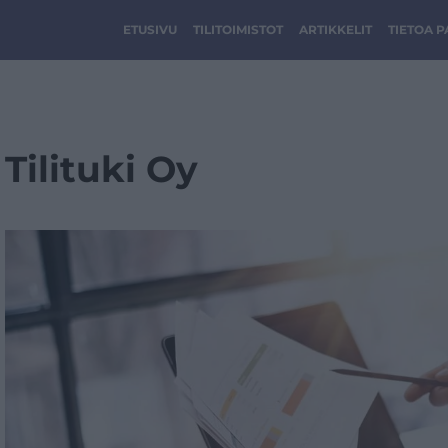
ETUSIVU
TILITOIMISTOT
ARTIKKELIT
TIETOA 
Tilituki Oy