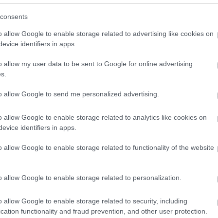
Yhtiömuodot
Yksityinen osakeyhtiö
consents
Asunto-osakeyhtiö
o allow Google to enable storage related to advertising like cookies on
evice identifiers in apps.
Toiminimi
Järjestöt ja yhdistykset
o allow my user data to be sent to Google for online advertising
s.
to allow Google to send me personalized advertising.
Toimiala
Informaatio ja viestintä
o allow Google to enable storage related to analytics like cookies on
Kiinteistöalan toiminta
evice identifiers in apps.
Kuljetusliike­toiminta
o allow Google to enable storage related to functionality of the website
Maa-, metsä- ja kalatalous
Majoitus- ja ravitsemistoiminta
o allow Google to enable storage related to personalization.
Palveluliiketoiminta
Rahoitus- ja vakuutustoiminta
o allow Google to enable storage related to security, including
cation functionality and fraud prevention, and other user protection.
Rakentaminen