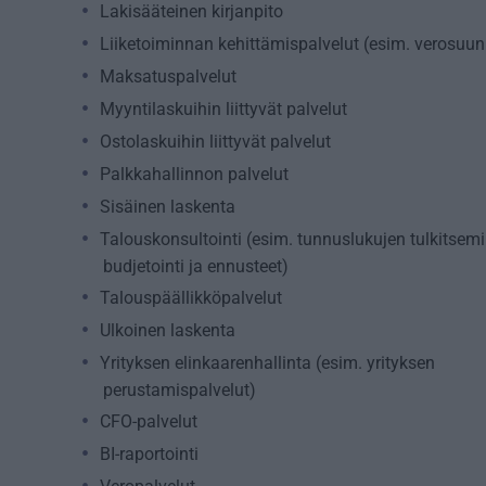
Lakisääteinen kirjanpito
Liiketoiminnan kehittämispalvelut (esim. verosuunn
Maksatuspalvelut
Myyntilaskuihin liittyvät palvelut
Ostolaskuihin liittyvät palvelut
Palkkahallinnon palvelut
Sisäinen laskenta
Talouskonsultointi (esim. tunnuslukujen tulkitsemi
budjetointi ja ennusteet)
Talouspäällikköpalvelut
Ulkoinen laskenta
Yrityksen elinkaarenhallinta (esim. yrityksen
perustamispalvelut)
CFO-palvelut
BI-raportointi