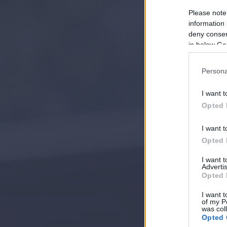
Please note
information 
deny consent
in below Go
Persona
I want t
Opted 
I want t
Opted 
I want 
Advertis
Opted 
I want t
of my P
was col
Opted 