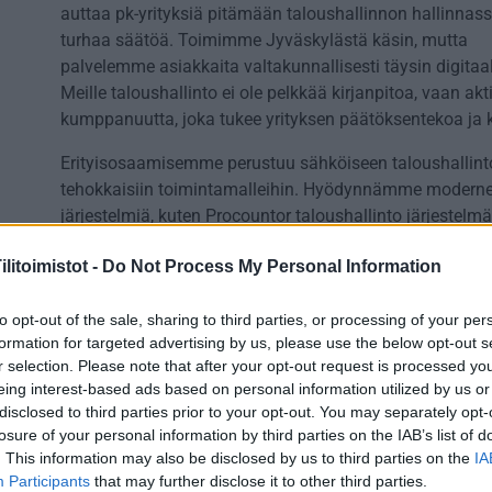
auttaa pk-yrityksiä pitämään taloushallinnon hallinnas
turhaa säätöä. Toimimme Jyväskylästä käsin, mutta
palvelemme asiakkaita valtakunnallisesti täysin digitaal
Meille taloushallinto ei ole pelkkää kirjanpitoa, vaan akti
kumppanuutta, joka tukee yrityksen päätöksentekoa ja 
Erityisosaamisemme perustuu sähköiseen taloushallint
tehokkaisiin toimintamalleihin. Hyödynnämme moderne
järjestelmiä, kuten Procountor taloushallinto järjestelmä
avulla taloushallinto on ajantasaista, läpinäkyvää ja he
litoimistot -
Do Not Process My Personal Information
seurattavaa. Asiakkaamme näkevät reaaliaikaisesti yri
tilanteen – ei viikkoja jälkikäteen, vaan silloin kun päät
tehdään. Olemme erityisen vahvoja tilanteissa, joissa ta
to opt-out of the sale, sharing to third parties, or processing of your per
formation for targeted advertising by us, please use the below opt-out s
joustavuutta ja nopeaa reagointia.
r selection. Please note that after your opt-out request is processed y
eing interest-based ads based on personal information utilized by us or
Palveluihimme kuuluvat kirjanpito, tilinpäätökset,
disclosed to third parties prior to your opt-out. You may separately opt-
veroilmoitukset, palkanlaskenta sekä veroneuvonta. Lis
losure of your personal information by third parties on the IAB’s list of
autamme ohjelmistovaihdoissa ja sähköistämisessä, m
. This information may also be disclosed by us to third parties on the
IA
monelle yritykselle kriittinen mutta usein aliarvioitu vaih
Participants
that may further disclose it to other third parties.