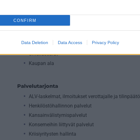
Teollisuus
Terveys- ja sosiaalipalvelut
CONFIRM
Apteekkiala
Yhdistykset ja järjestöt
Data Deletion
Data Access
Privacy Policy
Taide- ja kulttuuriala
Urheiluseurat
Kaupan ala
Palvelutarjonta
ALV-laskelmat, ilmoitukset verottajalle ja tilinpäät
Henkilöstöhallinnon palvelut
Kansainvälistymispalvelut
Konserneihin liittyvät palvelut
Kriisiyritysten hallinta