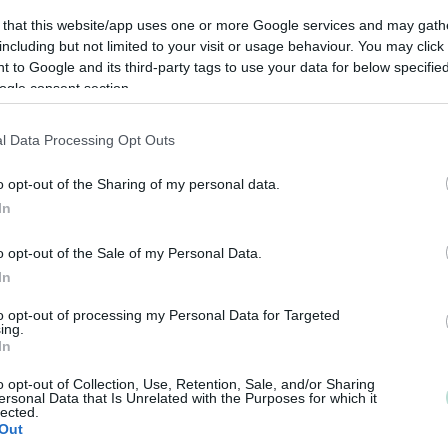
Tilituki Oy:n toimintaa ohjaa selkeä periaate: asiat teh
 that this website/app uses one or more Google services and may gath
oikein, ajallaan ja ymmärrettävästi. Emme piiloudu
including but not limited to your visit or usage behaviour. You may click 
ammattijargonin taakse, vaan kerromme suoraan, mitä
 to Google and its third-party tags to use your data for below specifi
ogle consent section.
tapahtuu ja miksi.
Jos etsit tilitoimistoa, joka ei ainoastaan kirjaa mennei
l Data Processing Opt Outs
auttaa ohjaamaan tulevaa, Tilituki on käytännöllinen ja
luotettava valinta.
o opt-out of the Sharing of my personal data.
In
Tilitoimiston erityisosaaminen
o opt-out of the Sale of my Personal Data.
In
Palvelukielet
Yhtiökoko
Suomi
Keskikokoiset
to opt-out of processing my Personal Data for Targeted
ing.
Englanti
Pienet
In
Mikrot
o opt-out of Collection, Use, Retention, Sale, and/or Sharing
ersonal Data that Is Unrelated with the Purposes for which it
lected.
Out