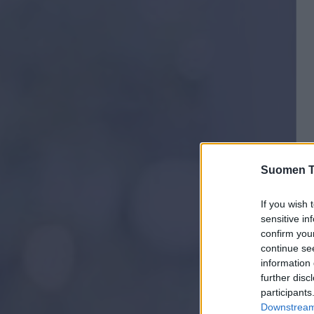
Suomen Ti
If you wish 
sensitive in
confirm you
continue se
information 
further disc
participants
Downstream 