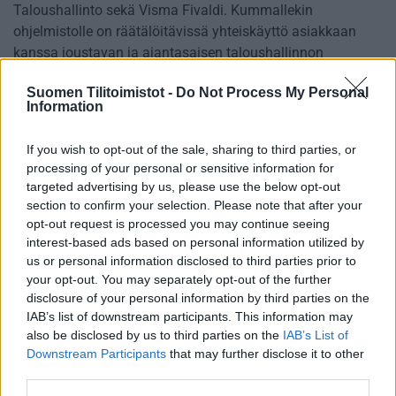
Taloushallinto sekä Visma Fivaldi. Kummallekin
ohjelmistolle on räätälöitävissä yhteiskäyttö asiakkaan
kanssa joustavan ja ajantasaisen taloushallinnon
mahdollistamiseksi. Tarjoamme neuvontaa ja opastusta
Suomen Tilitoimistot -
Do Not Process My Personal
ohjelmiston käytössä asiakkaan tarpeiden mukaisesti.
Information
Tilitoimiston erityisosaaminen
If you wish to opt-out of the sale, sharing to third parties, or
processing of your personal or sensitive information for
Palvelukielet
targeted advertising by us, please use the below opt-out
section to confirm your selection. Please note that after your
Suomi
opt-out request is processed you may continue seeing
Englanti
interest-based ads based on personal information utilized by
us or personal information disclosed to third parties prior to
your opt-out. You may separately opt-out of the further
disclosure of your personal information by third parties on the
Yhtiökoko
IAB’s list of downstream participants. This information may
Keskikokoiset
also be disclosed by us to third parties on the
IAB’s List of
Downstream Participants
that may further disclose it to other
Pienet
third parties.
Mikrot