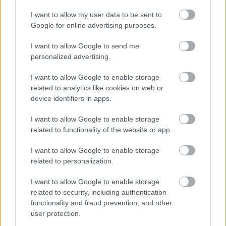
Maa-, metsä- ja kalatalous
I want to allow my user data to be sent to
Google for online advertising purposes.
Majoitus- ja ravitsemistoiminta
Palveluliiketoiminta
I want to allow Google to send me
personalized advertising.
Rakentaminen
Teollisuus
I want to allow Google to enable storage
Terveys- ja sosiaalipalvelut
related to analytics like cookies on web or
device identifiers in apps.
I want to allow Google to enable storage
Palvelutarjonta
related to functionality of the website or app.
ALV-laskelmat, ilmoitukset verottajalle ja
I want to allow Google to enable storage
tilinpäätökset
related to personalization.
Lakisääteinen kirjanpito
I want to allow Google to enable storage
Maksatuspalvelut
related to security, including authentication
Myyntilaskuihin liittyvät palvelut
functionality and fraud prevention, and other
user protection.
Ostolaskuihin liittyvät palvelut