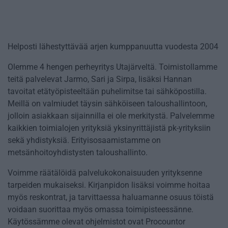
Helposti lähestyttävää arjen kumppanuutta vuodesta 2004
Olemme 4 hengen perheyritys Utajärveltä. Toimistollamme
teitä palvelevat Jarmo, Sari ja Sirpa, lisäksi Hannan
tavoitat etätyöpisteeltään puhelimitse tai sähköpostilla.
Meillä on valmiudet täysin sähköiseen taloushallintoon,
jolloin asiakkaan sijainnilla ei ole merkitystä. Palvelemme
kaikkien toimialojen yrityksiä yksinyrittäjistä pk-yrityksiin
sekä yhdistyksiä. Erityisosaamistamme on
metsänhoitoyhdistysten taloushallinto.
Voimme räätälöidä palvelukokonaisuuden yrityksenne
tarpeiden mukaiseksi. Kirjanpidon lisäksi voimme hoitaa
myös reskontrat, ja tarvittaessa haluamanne osuus töistä
voidaan suorittaa myös omassa toimipisteessänne.
Käytössämme olevat ohjelmistot ovat Procountor