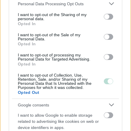
Please note that this website/app uses one or more Google
Personal Data Processing Opt Outs
services and may gather and store information including but
not limited to your visit or usage behaviour. You may click to
I want to opt-out of the Sharing of my
Yhtiömuodot
personal data.
grant or deny consent to Google and its third-party tags to
Opted In
use your data for below specified purposes in below Google
Yksityinen osakeyhtiö
consent section.
I want to opt-out of the Sale of my
Asunto-osakeyhtiö
Personal Data.
Opted In
Osuuskunta
Kommandiittiyhtiö
I want to opt-out of processing my
Personal Data for Targeted Advertising.
Avoin yhtiö
Opted In
Toiminimi
I want to opt-out of Collection, Use,
Retention, Sale, and/or Sharing of my
Järjestöt ja yhdistykset
Personal Data that Is Unrelated with the
Purposes for which it was collected.
Opted Out
Toimiala
Google consents
Informaatio ja viestintä
I want to allow Google to enable storage
Kiinteistöalan toiminta
related to advertising like cookies on web or
device identifiers in apps.
Kuljetusliike­toiminta