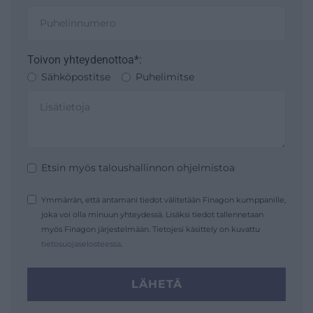
Toivon yhteydenottoa*:
Sähköpostitse
Puhelimitse
Etsin myös taloushallinnon ohjelmistoa
Ymmärrän, että antamani tiedot välitetään Finagon kumppanille,
joka voi olla minuun yhteydessä. Lisäksi tiedot tallennetaan
myös Finagon järjestelmään. Tietojesi käsittely on kuvattu
tietosuojaselosteessa
.
LÄHETÄ