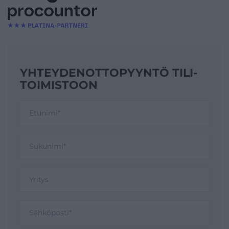
YHTEYDENOTTO­PYYNTÖ TILI­
TOIMISTOON