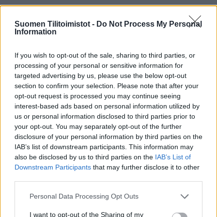
Lisätietoja:
www.hameenmonitoimitilit.fi
Suomen Tilitoimistot -
Do Not Process My Personal
Information
Tilitoimiston erityisosaaminen
If you wish to opt-out of the sale, sharing to third parties, or
Palvelukielet
processing of your personal or sensitive information for
Suomi
targeted advertising by us, please use the below opt-out
section to confirm your selection. Please note that after your
Venäjä
opt-out request is processed you may continue seeing
interest-based ads based on personal information utilized by
us or personal information disclosed to third parties prior to
Yhtiökoko
your opt-out. You may separately opt-out of the further
disclosure of your personal information by third parties on the
Keskikokoiset
IAB’s list of downstream participants. This information may
Pienet
also be disclosed by us to third parties on the
IAB’s List of
Downstream Participants
that may further disclose it to other
Mikrot
third parties.
Please note that this website/app uses one or more Google
Personal Data Processing Opt Outs
Yhtiömuodot
services and may gather and store information including but
not limited to your visit or usage behaviour. You may click to
I want to opt-out of the Sharing of my