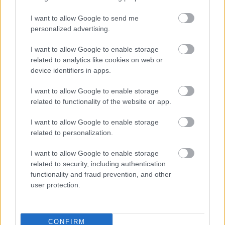
I want to allow Google to send me
Palvelutarjonta
personalized advertising.
ALV-laskelmat, ilmoitukset verottajalle ja
tilinpäätökset
I want to allow Google to enable storage
related to analytics like cookies on web or
Henkilöstöhallinnon palvelut
device identifiers in apps.
Lakisääteinen kirjanpito
I want to allow Google to enable storage
Liiketoiminnan kehittämispalvelut (esim.
related to functionality of the website or app.
verosuunnittelu)
Maksatuspalvelut
I want to allow Google to enable storage
related to personalization.
Myyntilaskuihin liittyvät palvelut
Ostolaskuihin liittyvät palvelut
I want to allow Google to enable storage
related to security, including authentication
Palkkahallinnon palvelut
functionality and fraud prevention, and other
Sisäinen laskenta
user protection.
Talouskonsultointi (esim. tunnuslukujen
tulkitseminen, budjetointi ja ennusteet)
Talouspäällikköpalvelut
CONFIRM