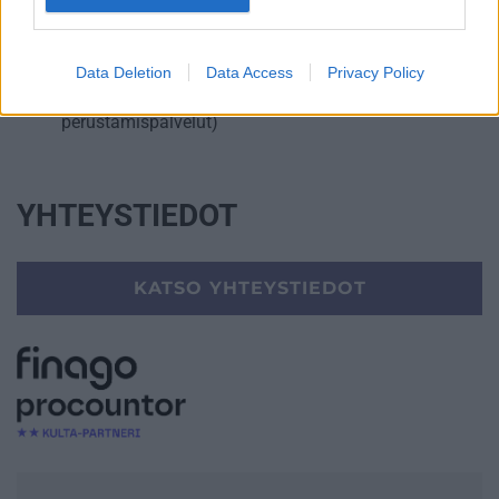
Ulkoinen laskenta
Ulkomaankauppa ja siihen liittyvä konsultointi
Data Deletion
Data Access
Privacy Policy
Yrityksen elinkaarenhallinta (esim. yrityksen
perustamispalvelut)
YHTEYSTIEDOT
KATSO YHTEYSTIEDOT