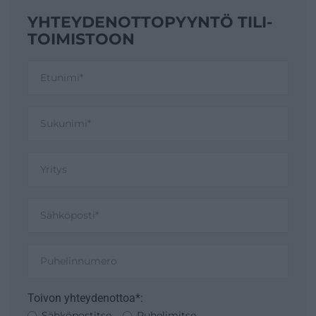
YHTEYDENOTTO­PYYNTÖ TILI­
TOIMISTOON
Toivon yhteydenottoa*:
Sähköpostitse
Puhelimitse