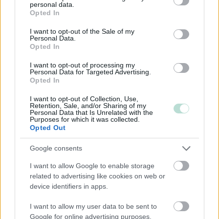
Yksityinen osakeyhtiö
personal data.
grant or deny consent to Google and its third-party tags to
Opted In
Julkinen osakeyhtiö
use your data for below specified purposes in below Google
consent section.
I want to opt-out of the Sale of my
Asunto-osakeyhtiö
Personal Data.
Opted In
Toiminimi
Järjestöt ja yhdistykset
I want to opt-out of processing my
Personal Data for Targeted Advertising.
Opted In
Toimiala
I want to opt-out of Collection, Use,
Retention, Sale, and/or Sharing of my
Personal Data that Is Unrelated with the
Kiinteistöalan toiminta
Purposes for which it was collected.
Opted Out
Kuljetusliike­toiminta
Majoitus- ja ravitsemistoiminta
Google consents
Palveluliiketoiminta
I want to allow Google to enable storage
Rakentaminen
related to advertising like cookies on web or
device identifiers in apps.
Teollisuus
Terveys- ja sosiaalipalvelut
I want to allow my user data to be sent to
Google for online advertising purposes.