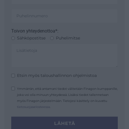
Toivon yhteydenottoa*:
Sähköpostitse
Puhelimitse
Etsin myös taloushallinnon ohjelmistoa
Ymmärrän, että antamani tiedot välitetään Finagon kumppanille,
joka voi olla minuun yhteydessä. Lisäksi tiedot tallennetaan
myös Finagon järjestelmään. Tietojesi käsittely on kuvattu
tietosuojaselosteessa
.
LÄHETÄ