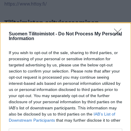
https://www.httoy.fi/
Tilitoimiston erityisosaaminen
Palvelukielet
Suomen Tilitoimistot -
Do Not Process My Personal
Information
Suomi
Englanti
If you wish to opt-out of the sale, sharing to third parties, or
processing of your personal or sensitive information for
targeted advertising by us, please use the below opt-out
section to confirm your selection. Please note that after your
Yhtiökoko
opt-out request is processed you may continue seeing
Suuret
interest-based ads based on personal information utilized by
us or personal information disclosed to third parties prior to
Keskikokoiset
your opt-out. You may separately opt-out of the further
Pienet
disclosure of your personal information by third parties on the
IAB’s list of downstream participants. This information may
Mikrot
also be disclosed by us to third parties on the
IAB’s List of
Downstream Participants
that may further disclose it to other
third parties.