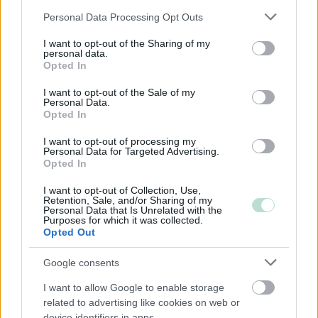
Yhtiömuodot
Please note that this website/app uses one or more Google
Personal Data Processing Opt Outs
Yksityinen osakeyhtiö
services and may gather and store information including but
not limited to your visit or usage behaviour. You may click to
I want to opt-out of the Sharing of my
Kommandiittiyhtiö
personal data.
grant or deny consent to Google and its third-party tags to
Avoin yhtiö
Opted In
use your data for below specified purposes in below Google
Toiminimi
consent section.
I want to opt-out of the Sale of my
Personal Data.
Opted In
Toimiala
I want to opt-out of processing my
Personal Data for Targeted Advertising.
Informaatio ja viestintä
Opted In
Kansainvälisten organisaatioiden ja toimielinten
I want to opt-out of Collection, Use,
Retention, Sale, and/or Sharing of my
toiminta
Personal Data that Is Unrelated with the
Purposes for which it was collected.
Kiinteistöalan toiminta
Opted Out
Kuljetusliike­toiminta
Google consents
Majoitus- ja ravitsemistoiminta
Palveluliiketoiminta
I want to allow Google to enable storage
related to advertising like cookies on web or
Rahoitus- ja vakuutustoiminta
device identifiers in apps.