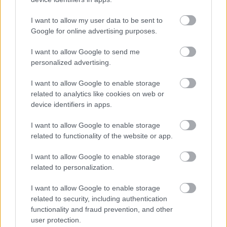
Rakentaminen
I want to allow my user data to be sent to
Teollisuus
Google for online advertising purposes.
Terveys- ja sosiaalipalvelut
I want to allow Google to send me
personalized advertising.
Palvelutarjonta
I want to allow Google to enable storage
ALV-laskelmat, ilmoitukset verottajalle ja
related to analytics like cookies on web or
tilinpäätökset
device identifiers in apps.
Henkilöstöhallinnon palvelut
I want to allow Google to enable storage
Konserneihin liittyvät palvelut
related to functionality of the website or app.
Lakisääteinen kirjanpito
I want to allow Google to enable storage
Liiketoiminnan kehittämispalvelut (esim.
related to personalization.
verosuunnittelu)
I want to allow Google to enable storage
Maksatuspalvelut
related to security, including authentication
Myyntilaskuihin liittyvät palvelut
functionality and fraud prevention, and other
user protection.
Ostolaskuihin liittyvät palvelut