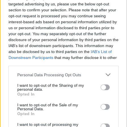
targeted advertising by us, please use the below opt-out
Suomi
section to confirm your selection. Please note that after your
opt-out request is processed you may continue seeing
Englanti
interest-based ads based on personal information utilized by
us or personal information disclosed to third parties prior to
your opt-out. You may separately opt-out of the further
Yhtiökoko
disclosure of your personal information by third parties on the
IAB’s list of downstream participants. This information may
Keskikokoiset
also be disclosed by us to third parties on the
IAB’s List of
Pienet
Downstream Participants
that may further disclose it to other
Mikrot
third parties.
Please note that this website/app uses one or more Google
Personal Data Processing Opt Outs
services and may gather and store information including but
Yhtiömuodot
not limited to your visit or usage behaviour. You may click to
I want to opt-out of the Sharing of my
personal data.
grant or deny consent to Google and its third-party tags to
Yksityinen osakeyhtiö
Opted In
use your data for below specified purposes in below Google
Asunto-osakeyhtiö
consent section.
I want to opt-out of the Sale of my
Personal Data.
Osuuskunta
Opted In
Toiminimi
I want to opt-out of processing my