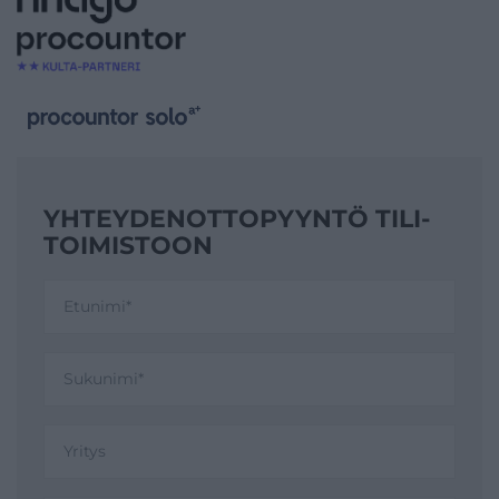
YHTEYDENOTTO­PYYNTÖ TILI­
TOIMISTOON