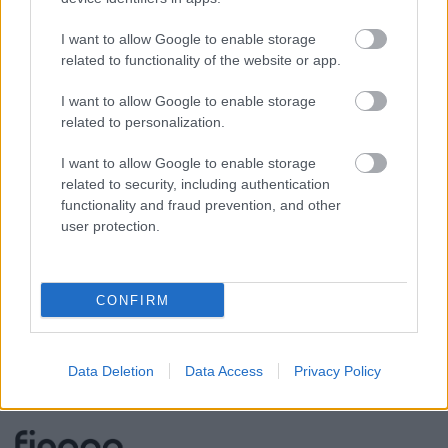
Maksatuspalvelut
I want to allow Google to enable storage
Myyntilaskuihin liittyvät palvelut
related to functionality of the website or app.
Ostolaskuihin liittyvät palvelut
I want to allow Google to enable storage
Palkkahallinnon palvelut
related to personalization.
Talouskonsultointi (esim. tunnuslukujen
I want to allow Google to enable storage
tulkitseminen, budjetointi ja ennusteet)
related to security, including authentication
Yrityksen elinkaarenhallinta (esim. yrityksen
functionality and fraud prevention, and other
user protection.
perustamispalvelut)
CONFIRM
YHTEYSTIEDOT
Data Deletion
Data Access
Privacy Policy
KATSO YHTEYSTIEDOT