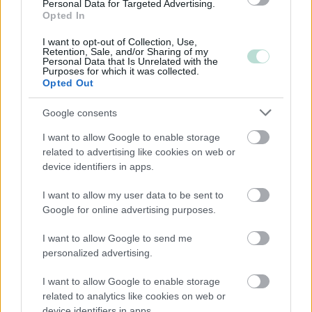
Järjestöt ja yhdistykset
Personal Data for Targeted Advertising.
Opted In
I want to opt-out of Collection, Use,
Toimiala
Retention, Sale, and/or Sharing of my
Personal Data that Is Unrelated with the
Purposes for which it was collected.
Informaatio ja viestintä
Opted Out
Kiinteistöalan toiminta
Google consents
Majoitus- ja ravitsemistoiminta
Palveluliiketoiminta
I want to allow Google to enable storage
related to advertising like cookies on web or
Rakentaminen
device identifiers in apps.
Terveys- ja sosiaalipalvelut
I want to allow my user data to be sent to
Google for online advertising purposes.
Palvelutarjonta
I want to allow Google to send me
ALV-laskelmat, ilmoitukset verottajalle ja
personalized advertising.
tilinpäätökset
I want to allow Google to enable storage
Konserneihin liittyvät palvelut
related to analytics like cookies on web or
Lakisääteinen kirjanpito
device identifiers in apps.