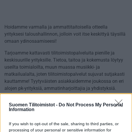
Hoidamme varmalla ja ammattitaitoisella otteella
yrityksesi taloushallinnon, jolloin voit itse keskittyä täysillä
omaan ydinosaamiseesi!
Tarjoamme kattavasti tilitoimistopalveluita pienille ja
keskisuurille yrityksille. Tietoa, taitoa ja kokemusta löytyy
useilta toimialoilta, muun muassa musiikki- ja
matkailualalta, joten tilitoimistopalvelut sujuvat sutjakasti
kauttamme! Tyytyväisten asiakkaidemme joukossa on eri
alojen pk-yrityksiä, ammatinharjoittajia ja yhdistyksiä.
Suomen Tilitoimistot -
Do Not Process My Personal
Information
Tilitoimiston erityisosaaminen
If you wish to opt-out of the sale, sharing to third parties, or
Palvelukielet
processing of your personal or sensitive information for