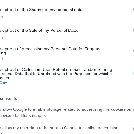
Tilitoimiston erityisosaaminen
o opt-out of the Sharing of my personal data.
Palvelukielet
Yhtiökoko
In
Suomi
Pienet
o opt-out of the Sale of my Personal Data.
Mikrot
In
to opt-out of processing my Personal Data for Targeted
ing.
Yhtiömuodot
In
Yksityinen osakeyhtiö
o opt-out of Collection, Use, Retention, Sale, and/or Sharing
ersonal Data that Is Unrelated with the Purposes for which it
Osuuskunta
lected.
Out
Kommandiittiyhtiö
Avoin yhtiö
consents
Toiminimi
o allow Google to enable storage related to advertising like cookies on
evice identifiers in apps.
Toimiala
o allow my user data to be sent to Google for online advertising
Informaatio ja viestintä
s.