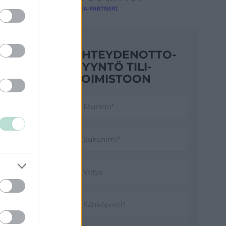
YHTEYDENOTTO­
PYYNTÖ TILI­
TOIMISTOON