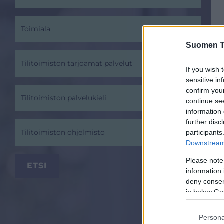
Toimiala
Suomen Ti
Tilitoimiston tarjoamat palvelut
If you wish 
sensitive in
confirm you
Tilitoimiston palvelukieli
continue se
information 
further disc
Tilitoimiston ohjelmisto
participants
Downstream 
Please note
information 
deny consent
in below Go
Persona