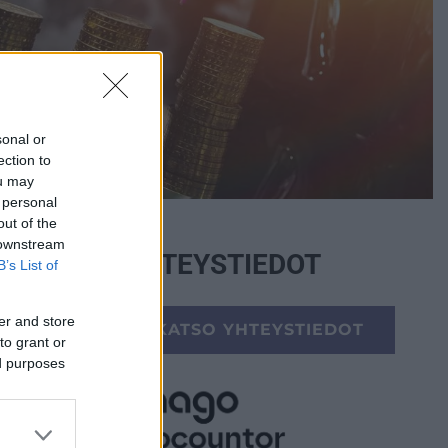
sonal or
ection to
ou may
 personal
out of the
 downstream
YHTEYSTIEDOT
B’s List of
er and store
KATSO YHTEYSTIEDOT
to grant or
ed purposes