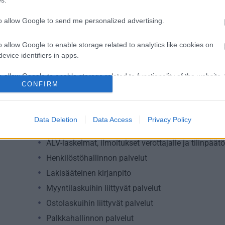
Kiinteistöalan toiminta
to allow Google to send me personalized advertising.
Kuljetusliike­toiminta
Maa-, metsä- ja kalatalous
o allow Google to enable storage related to analytics like cookies on
evice identifiers in apps.
Majoitus- ja ravitsemistoiminta
Palveluliiketoiminta
o allow Google to enable storage related to functionality of the website
CONFIRM
Terveys- ja sosiaalipalvelut
o allow Google to enable storage related to personalization.
Data Deletion
Data Access
Privacy Policy
Palvelutarjonta
o allow Google to enable storage related to security, including
cation functionality and fraud prevention, and other user protection.
ALV-laskelmat, ilmoitukset verottajalle ja tilinpäät
Henkilöstöhallinnon palvelut
Lakisääteinen kirjanpito
Myyntilaskuihin liittyvät palvelut
Ostolaskuihin liittyvät palvelut
Palkkahallinnon palvelut