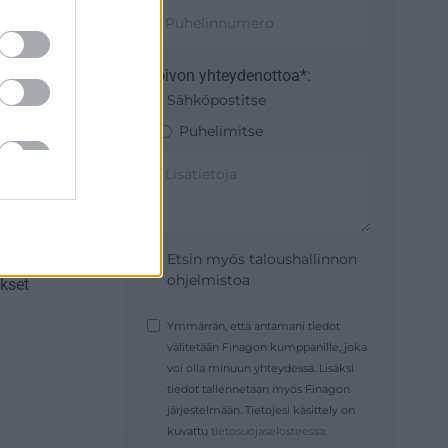
Toivon yhteydenottoa*:
Sähköpostitse
Puhelimitse
Etsin myös taloushallinnon
ohjelmistoa
ökset
Ymmärrän, että antamani tiedot
välitetään Finagon kumppanille, joka
voi olla minuun yhteydessä. Lisäksi
tiedot tallennetaan myös Finagon
järjestelmään. Tietojesi käsittely on
kuvattu
tietosuojaselosteessa
.