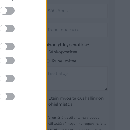
Toivon yhteydenottoa*:
Sähköpostitse
Puhelimitse
Etsin myös taloushallinnon
ohjelmistoa
Ymmärrän, että antamani tiedot
välitetään Finagon kumppanille, joka
voi olla minuun yhteydessä. Lisäksi