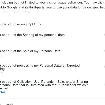
including but not limited to your visit or usage behaviour. You may click 
Tilitoimisto Tuula Paananen on vuonna 1986 perustett
 to Google and its third-party tags to use your data for below specifi
auktorisoitu tilitoimisto. Toimipisteemme sijaitsevat
ogle consent section.
Jyväskylän Seppälässä sekä Laukaan keskustassa. Ti
kuuluu tällä hetkellä 8 taloushallinnon ammattilaista.
l Data Processing Opt Outs
Tarjoamme monipuolisia taloushallinnon palveluita mikr
pienyrityksille toimialasta ja yhtiömuodosta riippumatta
o opt-out of the Sharing of my personal data.
In
Tavoitteemme on olla helposti lähestyttävä, asiakasläh
tilitoimisto ja jatkaa näin perustajamme Tuulan arvojen
o opt-out of the Sale of my Personal Data.
mukaista palvelua asiakkaidemme parhaaksi.
In
ASIAKAS KÄRJESSÄ, KATSE HORISONTISSA, ANKKURI
to opt-out of processing my Personal Data for Targeted
ing.
AMMATTITAITO!
In
www.tilitoimistotuulapaananen.fi
o opt-out of Collection, Use, Retention, Sale, and/or Sharing
ersonal Data that Is Unrelated with the Purposes for which it
lected.
Out
Tilitoimiston erityisosaaminen
Palvelukielet
Yhtiökoko
consents