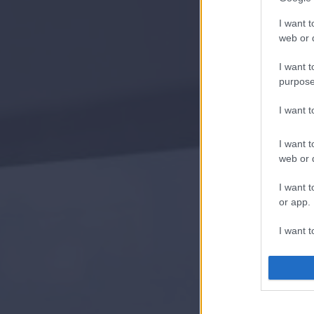
I want t
web or d
I want t
purpose
I want 
I want t
web or d
I want t
or app.
I want t
I want t
authenti