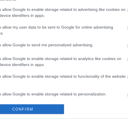
Suomi
Keskikokoiset
o allow Google to enable storage related to advertising like cookies on
evice identifiers in apps.
Pienet
Mikrot
o allow my user data to be sent to Google for online advertising
s.
to allow Google to send me personalized advertising.
Yhtiömuodot
Yksityinen osakeyhtiö
o allow Google to enable storage related to analytics like cookies on
evice identifiers in apps.
Toimiala
o allow Google to enable storage related to functionality of the website
Kiinteistöalan toiminta
Kuljetusliike­toiminta
o allow Google to enable storage related to personalization.
Maa-, metsä- ja kalatalous
o allow Google to enable storage related to security, including
CONFIRM
Majoitus- ja ravitsemistoiminta
cation functionality and fraud prevention, and other user protection.
Palveluliiketoiminta