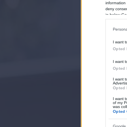
information 
deny consent
in below Go
Persona
I want t
Opted 
I want t
Opted 
I want 
Advertis
Opted 
I want t
of my P
was col
Opted 
Google 