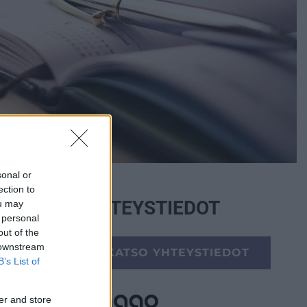
sonal or
ection to
YHTEYSTIEDOT
ou may
 personal
out of the
 downstream
KATSO YHTEYSTIEDOT
B’s List of
er and store