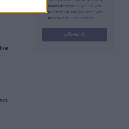
tiedot tallennetaan myös Finagon
järjestelmään. Tietojesi käsittely on
kuvattu
tietosuojaselosteessa
.
LÄHETÄ
ökset
nen,