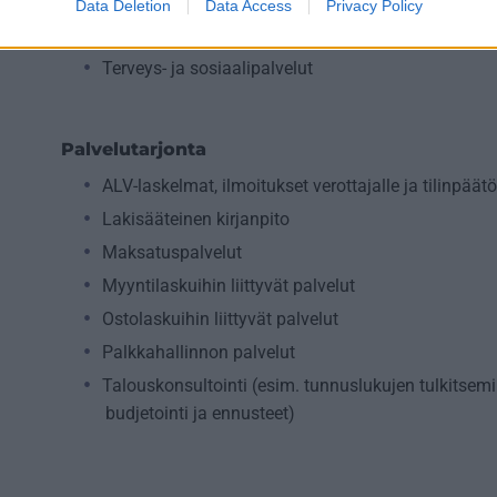
Rakentaminen
Data Deletion
Data Access
Privacy Policy
Teollisuus
Terveys- ja sosiaalipalvelut
Palvelutarjonta
ALV-laskelmat, ilmoitukset verottajalle ja tilinpäät
Lakisääteinen kirjanpito
Maksatuspalvelut
Myyntilaskuihin liittyvät palvelut
Ostolaskuihin liittyvät palvelut
Palkkahallinnon palvelut
Talouskonsultointi (esim. tunnuslukujen tulkitsemi
budjetointi ja ennusteet)