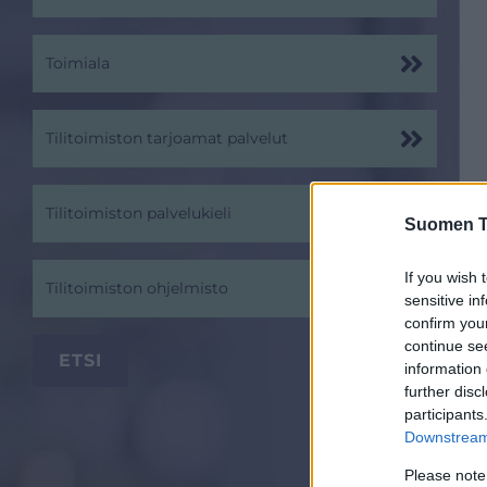
Toimiala
Tilitoimiston tarjoamat palvelut
Tilitoimiston palvelukieli
Suomen Ti
If you wish 
Tilitoimiston ohjelmisto
sensitive in
confirm you
continue se
information 
further disc
participants
Downstream 
Please note