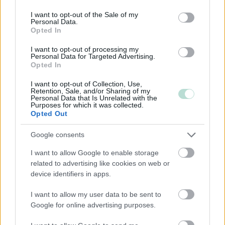
use your data for below specified purposes in below Google
Informaatio ja viestintä
consent section.
I want to opt-out of the Sale of my
Personal Data.
Kiinteistöalan toiminta
Opted In
Kuljetusliike­toiminta
I want to opt-out of processing my
Majoitus- ja ravitsemistoiminta
Personal Data for Targeted Advertising.
Opted In
Palveluliiketoiminta
I want to opt-out of Collection, Use,
Rahoitus- ja vakuutustoiminta
Retention, Sale, and/or Sharing of my
Personal Data that Is Unrelated with the
Rakentaminen
Purposes for which it was collected.
Opted Out
Teollisuus
Terveys- ja sosiaalipalvelut
Google consents
I want to allow Google to enable storage
related to advertising like cookies on web or
Palvelutarjonta
device identifiers in apps.
ALV-laskelmat, ilmoitukset verottajalle ja
I want to allow my user data to be sent to
tilinpäätökset
Google for online advertising purposes.
Henkilöstöhallinnon palvelut