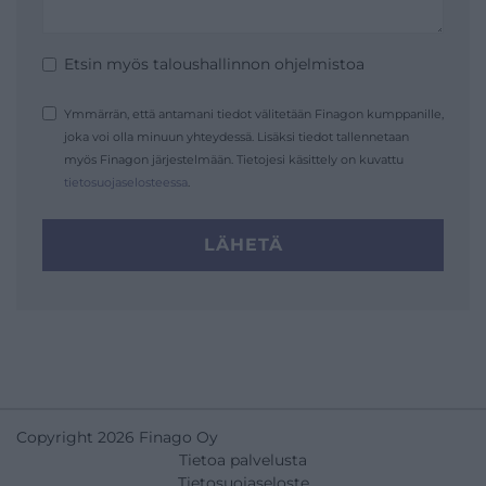
Etsin myös taloushallinnon ohjelmistoa
Ymmärrän, että antamani tiedot välitetään Finagon kumppanille,
joka voi olla minuun yhteydessä. Lisäksi tiedot tallennetaan
myös Finagon järjestelmään. Tietojesi käsittely on kuvattu
tietosuojaselosteessa
.
LÄHETÄ
Copyright 2026 Finago Oy
Tietoa palvelusta
Tietosuojaseloste