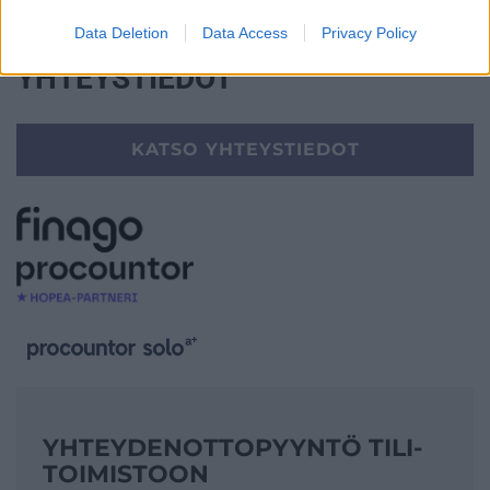
Data Deletion
Data Access
Privacy Policy
YHTEYSTIEDOT
KATSO YHTEYSTIEDOT
YHTEYDENOTTO­PYYNTÖ TILI­
TOIMISTOON