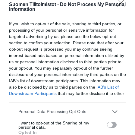
Suomen Tilitoimistot -
Do Not Process My Personal
Information
Yhtiökoko
Suuret
If you wish to opt-out of the sale, sharing to third parties, or
processing of your personal or sensitive information for
Keskikokoiset
targeted advertising by us, please use the below opt-out
Pienet
section to confirm your selection. Please note that after your
opt-out request is processed you may continue seeing
Mikrot
interest-based ads based on personal information utilized by
us or personal information disclosed to third parties prior to
your opt-out. You may separately opt-out of the further
Yhtiömuodot
disclosure of your personal information by third parties on the
IAB’s list of downstream participants. This information may
Yksityinen osakeyhtiö
also be disclosed by us to third parties on the
IAB’s List of
Kommandiittiyhtiö
Downstream Participants
that may further disclose it to other
third parties.
Toiminimi
Järjestöt ja yhdistykset
Please note that this website/app uses one or more Google
Personal Data Processing Opt Outs
services and may gather and store information including but
not limited to your visit or usage behaviour. You may click to
I want to opt-out of the Sharing of my
personal data.
grant or deny consent to Google and its third-party tags to
Toimiala
Opted In