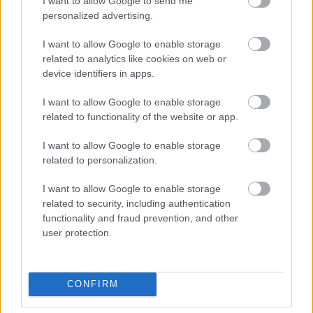
I want to allow Google to send me
Konserneihin liittyvät palvelut
personalized advertising.
Lakisääteinen kirjanpito
Liiketoiminnan kehittämispalvelut (esim.
I want to allow Google to enable storage
related to analytics like cookies on web or
verosuunnittelu)
device identifiers in apps.
Maksatuspalvelut
Myyntilaskuihin liittyvät palvelut
I want to allow Google to enable storage
related to functionality of the website or app.
Ostolaskuihin liittyvät palvelut
Palkkahallinnon palvelut
I want to allow Google to enable storage
related to personalization.
Sisäinen laskenta
Talouskonsultointi (esim. tunnuslukujen
I want to allow Google to enable storage
tulkitseminen, budjetointi ja ennusteet)
related to security, including authentication
functionality and fraud prevention, and other
Talouspäällikköpalvelut
user protection.
Ulkoinen laskenta
Yrityksen elinkaarenhallinta (esim. yrityksen
perustamispalvelut)
CONFIRM
Vastuullisuuspalvelut