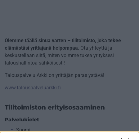
Olemme täällä sinua varten – tilitoimisto, joka tekee
elämästäsi yrittäjänä helpompaa
. Ota yhteyttä ja
keskustellaan siitä, miten voimme tukea yrityksesi
taloushallintoa sähköisesti!
Talouspalvelu Arkki on yrittäjän paras ystävä!
www.talouspalveluarkki.fi
Tilitoimiston erityisosaaminen
Palvelukielet
Suomi