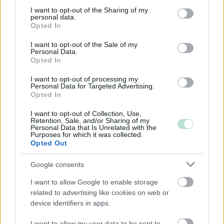
Suomi
not limited to your visit or usage behaviour. You may click to
I want to opt-out of the Sharing of my
personal data.
grant or deny consent to Google and its third-party tags to
Englanti
Opted In
use your data for below specified purposes in below Google
consent section.
I want to opt-out of the Sale of my
Personal Data.
Opted In
Yhtiökoko
Keskikokoiset
I want to opt-out of processing my
Personal Data for Targeted Advertising.
Pienet
Opted In
Mikrot
I want to opt-out of Collection, Use,
Retention, Sale, and/or Sharing of my
Personal Data that Is Unrelated with the
Purposes for which it was collected.
Opted Out
Yhtiömuodot
Yksityinen osakeyhtiö
Google consents
I want to allow Google to enable storage
related to advertising like cookies on web or
Toimiala
device identifiers in apps.
Informaatio ja viestintä
I want to allow my user data to be sent to