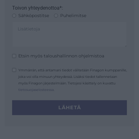
Toivon yhteydenottoa*:
Sähköpostitse
Puhelimitse
Etsin myös taloushallinnon ohjelmistoa
Ymmärrän, että antamani tiedot välitetään Finagon kumppanille,
joka voi olla minuun yhteydessä. Lisäksi tiedot tallennetaan
myös Finagon järjestelmään. Tietojesi käsittely on kuvattu
tietosuojaselosteessa
.
LÄHETÄ