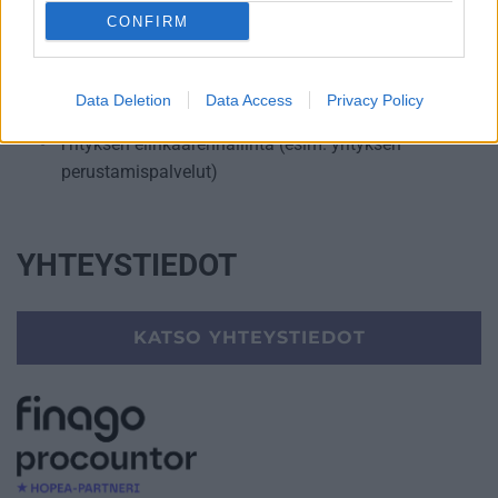
Sisäinen laskenta
CONFIRM
Talouskonsultointi (esim. tunnuslukujen
tulkitseminen, budjetointi ja ennusteet)
Data Deletion
Data Access
Privacy Policy
Ulkoinen laskenta
Yrityksen elinkaarenhallinta (esim. yrityksen
perustamispalvelut)
YHTEYSTIEDOT
KATSO YHTEYSTIEDOT