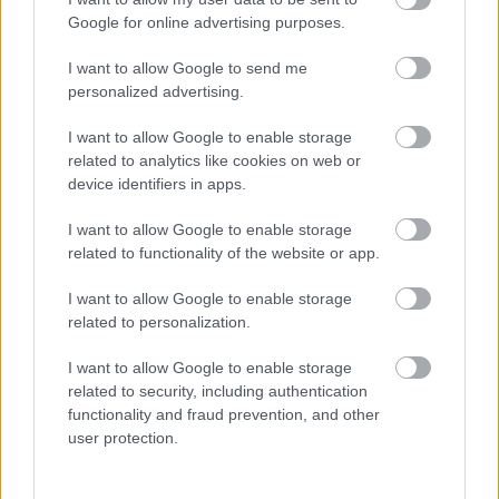
Kuljetusliike­toiminta
Google for online advertising purposes.
Majoitus- ja ravitsemistoiminta
I want to allow Google to send me
Palveluliiketoiminta
personalized advertising.
Teollisuus
I want to allow Google to enable storage
related to analytics like cookies on web or
device identifiers in apps.
Palvelutarjonta
ALV-laskelmat, ilmoitukset verottajalle ja
I want to allow Google to enable storage
related to functionality of the website or app.
tilinpäätökset
Lakisääteinen kirjanpito
I want to allow Google to enable storage
Liiketoiminnan kehittämispalvelut (esim.
related to personalization.
verosuunnittelu)
I want to allow Google to enable storage
Maksatuspalvelut
related to security, including authentication
Myyntilaskuihin liittyvät palvelut
functionality and fraud prevention, and other
user protection.
Ostolaskuihin liittyvät palvelut
Palkkahallinnon palvelut