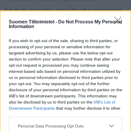
Kun sinulla on ongelma, olen luultavasti jo ratkaissut sen.
Minusta saat nopean ja superluotettavan kumppanin, joka
Suomen Tilitoimistot -
Do Not Process My Personal
sulautuu saumattomasti osaksi tiimiänne.
Information
Aamuni aloitan meditoinnilla ja joogalla. Nauran paljon ja
If you wish to opt-out of the sale, sharing to third parties, or
usein myös itselleni. Työpaikalla virkistyn vihreällä teellä ja
processing of your personal or sensitive information for
pysähdyn juhlistamaan pieniäkin onnistumisia.
targeted advertising by us, please use the below opt-out
section to confirm your selection. Please note that after your
Aletaanko hommiin?
opt-out request is processed you may continue seeing
interest-based ads based on personal information utilized by
www.tilisuori.fi
us or personal information disclosed to third parties prior to
your opt-out. You may separately opt-out of the further
disclosure of your personal information by third parties on the
IAB’s list of downstream participants. This information may
also be disclosed by us to third parties on the
IAB’s List of
Downstream Participants
that may further disclose it to other
Tilitoimiston erityisosaaminen
third parties.
Please note that this website/app uses one or more Google
Personal Data Processing Opt Outs
Palvelukielet
services and may gather and store information including but