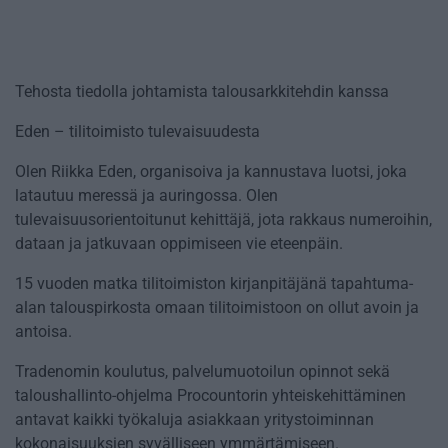
Tehosta tiedolla johtamista talousarkkitehdin kanssa
Eden – tilitoimisto tulevaisuudesta
Olen Riikka Eden, organisoiva ja kannustava luotsi, joka
latautuu meressä ja auringossa. Olen
tulevaisuusorientoitunut kehittäjä, jota rakkaus numeroihin,
dataan ja jatkuvaan oppimiseen vie eteenpäin.
15 vuoden matka tilitoimiston kirjanpitäjänä tapahtuma-
alan talouspirkosta omaan tilitoimistoon on ollut avoin ja
antoisa.
Tradenomin koulutus, palvelumuotoilun opinnot sekä
taloushallinto-ohjelma Procountorin yhteiskehittäminen
antavat kaikki työkaluja asiakkaan yritystoiminnan
kokonaisuuksien syvälliseen ymmärtämiseen.