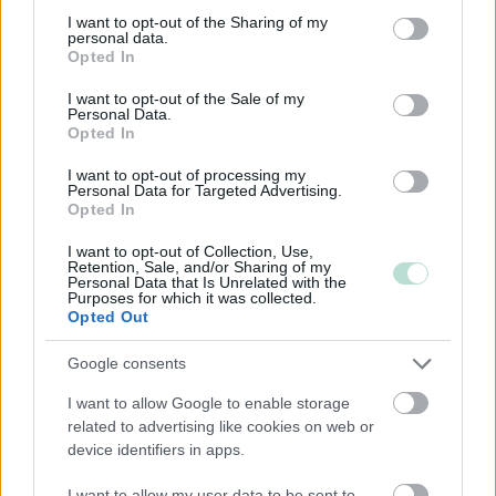
Yksityinen osakeyhtiö
not limited to your visit or usage behaviour. You may click to
I want to opt-out of the Sharing of my
personal data.
Asunto-osakeyhtiö
grant or deny consent to Google and its third-party tags to
Opted In
use your data for below specified purposes in below Google
Kommandiittiyhtiö
consent section.
I want to opt-out of the Sale of my
Toiminimi
Personal Data.
Opted In
Järjestöt ja yhdistykset
I want to opt-out of processing my
Personal Data for Targeted Advertising.
Opted In
Toimiala
I want to opt-out of Collection, Use,
Informaatio ja viestintä
Retention, Sale, and/or Sharing of my
Personal Data that Is Unrelated with the
Kuljetusliike­toiminta
Purposes for which it was collected.
Opted Out
Palveluliiketoiminta
Terveys- ja sosiaalipalvelut
Google consents
I want to allow Google to enable storage
related to advertising like cookies on web or
Palvelutarjonta
device identifiers in apps.
ALV-laskelmat, ilmoitukset verottajalle ja
I want to allow my user data to be sent to