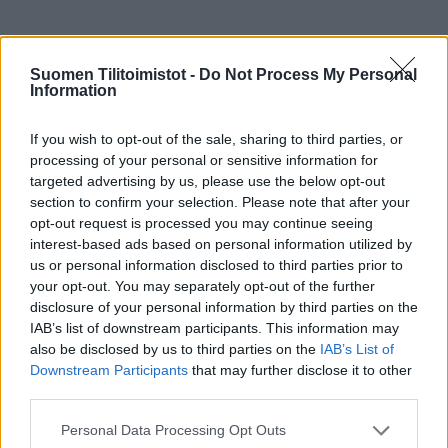
Lisätietoja:
www.taloushallintokokko.fi
Suomen Tilitoimistot -
Do Not Process My Personal
Information
Tilitoimiston erityisosaaminen
If you wish to opt-out of the sale, sharing to third parties, or
Palvelukielet
processing of your personal or sensitive information for
targeted advertising by us, please use the below opt-out
Suomi
section to confirm your selection. Please note that after your
Englanti
opt-out request is processed you may continue seeing
interest-based ads based on personal information utilized by
us or personal information disclosed to third parties prior to
your opt-out. You may separately opt-out of the further
Yhtiökoko
disclosure of your personal information by third parties on the
Pienet
IAB’s list of downstream participants. This information may
also be disclosed by us to third parties on the
IAB’s List of
Mikrot
Downstream Participants
that may further disclose it to other
third parties.
Yhtiömuodot
Please note that this website/app uses one or more Google
Personal Data Processing Opt Outs
services and may gather and store information including but