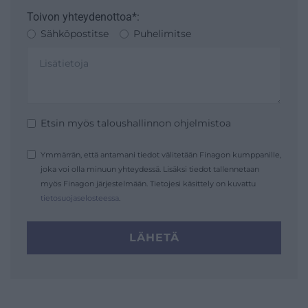
Toivon yhteydenottoa*:
Sähköpostitse
Puhelimitse
Etsin myös taloushallinnon ohjelmistoa
Ymmärrän, että antamani tiedot välitetään Finagon kumppanille,
joka voi olla minuun yhteydessä. Lisäksi tiedot tallennetaan
myös Finagon järjestelmään. Tietojesi käsittely on kuvattu
tietosuojaselosteessa
.
LÄHETÄ