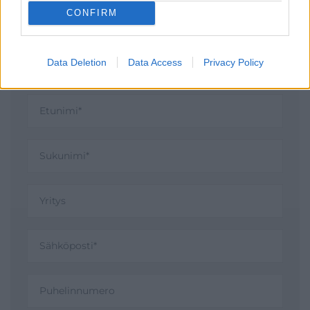
CONFIRM
YHTEYDENOTTO­PYYNTÖ TILI­
Data Deletion
Data Access
Privacy Policy
TOIMISTOON