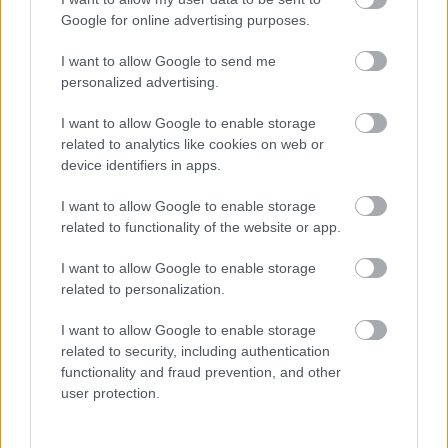
tilinpäätökset
Google for online advertising purposes.
Lakisääteinen kirjanpito
I want to allow Google to send me
Maksatuspalvelut
personalized advertising.
Myyntilaskuihin liittyvät palvelut
I want to allow Google to enable storage
Ostolaskuihin liittyvät palvelut
related to analytics like cookies on web or
Palkkahallinnon palvelut
device identifiers in apps.
I want to allow Google to enable storage
related to functionality of the website or app.
YHTEYSTIEDOT
I want to allow Google to enable storage
related to personalization.
KATSO YHTEYSTIEDOT
I want to allow Google to enable storage
related to security, including authentication
functionality and fraud prevention, and other
user protection.