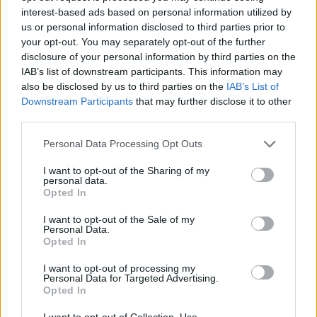
interest-based ads based on personal information utilized by
us or personal information disclosed to third parties prior to
your opt-out. You may separately opt-out of the further
Yhtiömuodot
disclosure of your personal information by third parties on the
IAB’s list of downstream participants. This information may
Yksityinen osakeyhtiö
also be disclosed by us to third parties on the
IAB’s List of
Asunto-osakeyhtiö
Downstream Participants
that may further disclose it to other
Kommandiittiyhtiö
third parties.
Avoin yhtiö
Please note that this website/app uses one or more Google
Personal Data Processing Opt Outs
services and may gather and store information including but
Toiminimi
not limited to your visit or usage behaviour. You may click to
I want to opt-out of the Sharing of my
Järjestöt ja yhdistykset
personal data.
grant or deny consent to Google and its third-party tags to
Opted In
use your data for below specified purposes in below Google
consent section.
I want to opt-out of the Sale of my
Personal Data.
Toimiala
Opted In
Informaatio ja viestintä
I want to opt-out of processing my
Kiinteistöalan toiminta
Personal Data for Targeted Advertising.
Opted In
Kuljetusliike­toiminta
I want to opt-out of Collection, Use,