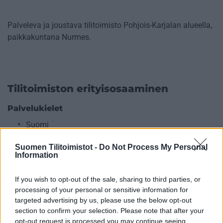
Palveleva ja joustava tilitoimisto Pohjois-Karjalan alueella,
paikkakuntana Nurmes.
Tilitoimiston erityisosaaminen
Palvelukielet
Suomi
Englanti
Suomen Tilitoimistot -
Do Not Process My Personal
Information
Yhtiökoko
If you wish to opt-out of the sale, sharing to third parties, or
processing of your personal or sensitive information for
Keskikokoiset
targeted advertising by us, please use the below opt-out
Pienet
section to confirm your selection. Please note that after your
opt-out request is processed you may continue seeing
Mikrot