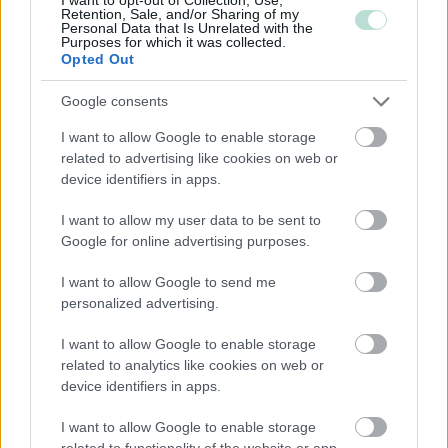
Majoitus- ja ravitsemistoiminta
Retention, Sale, and/or Sharing of my
Personal Data that Is Unrelated with the
Palveluliiketoiminta
Purposes for which it was collected.
Opted Out
Rakentaminen
Teollisuus
Google consents
Terveys- ja sosiaalipalvelut
I want to allow Google to enable storage
related to advertising like cookies on web or
device identifiers in apps.
Palvelutarjonta
I want to allow my user data to be sent to
ALV-laskelmat, ilmoitukset verottajalle ja
Google for online advertising purposes.
tilinpäätökset
Lakisääteinen kirjanpito
I want to allow Google to send me
personalized advertising.
Liiketoiminnan kehittämispalvelut (esim.
verosuunnittelu)
I want to allow Google to enable storage
related to analytics like cookies on web or
Maksatuspalvelut
device identifiers in apps.
Myyntilaskuihin liittyvät palvelut
Ostolaskuihin liittyvät palvelut
I want to allow Google to enable storage
related to functionality of the website or app.