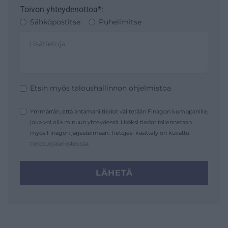
Toivon yhteydenottoa*:
Sähköpostitse
Puhelimitse
Etsin myös taloushallinnon ohjelmistoa
Ymmärrän, että antamani tiedot välitetään Finagon kumppanille,
joka voi olla minuun yhteydessä. Lisäksi tiedot tallennetaan
myös Finagon järjestelmään. Tietojesi käsittely on kuvattu
tietosuojaselosteessa
.
LÄHETÄ