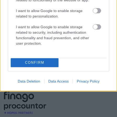
Palkkahallinnon palvelut
Sisäinen laskenta
I want to allow Google to enable storage
related to personalization.
Talouskonsultointi (esim. tunnuslukujen
tulkitseminen, budjetointi ja ennusteet)
I want to allow Google to enable storage
Yrityksen elinkaarenhallinta (esim. yrityksen
related to security, including authentication
functionality and fraud prevention, and other
perustamispalvelut)
user protection.
YHTEYSTIEDOT
CONFIRM
KATSO YHTEYSTIEDOT
Data Deletion
Data Access
Privacy Policy