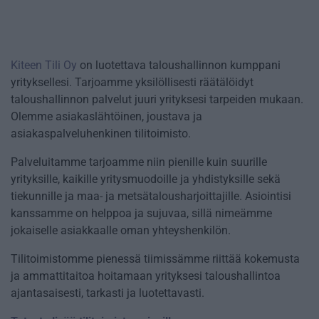
Kiteen Tili Oy
on luotettava taloushallinnon kumppani
yrityksellesi. Tarjoamme yksilöllisesti räätälöidyt
taloushallinnon palvelut juuri yrityksesi tarpeiden mukaan.
Olemme asiakaslähtöinen, joustava ja
asiakaspalveluhenkinen tilitoimisto.
Palveluitamme tarjoamme niin pienille kuin suurille
yrityksille, kaikille yritysmuodoille ja yhdistyksille sekä
tiekunnille ja maa- ja metsätalousharjoittajille. Asiointisi
kanssamme on helppoa ja sujuvaa, sillä nimeämme
jokaiselle asiakkaalle oman yhteyshenkilön.
Tilitoimistomme pienessä tiimissämme riittää kokemusta
ja ammattitaitoa hoitamaan yrityksesi taloushallintoa
ajantasaisesti, tarkasti ja luotettavasti.