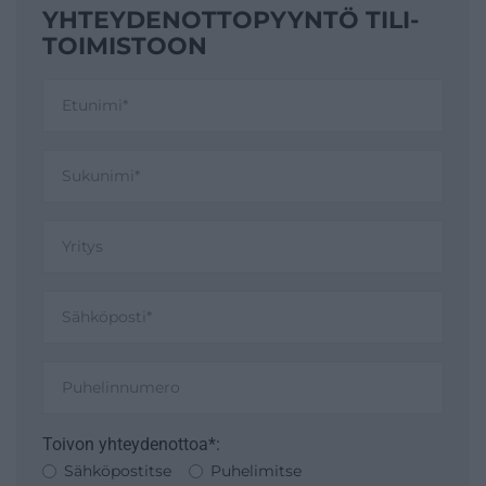
YHTEYDENOTTO­PYYNTÖ TILI­
TOIMISTOON
Toivon yhteydenottoa*:
Sähköpostitse
Puhelimitse