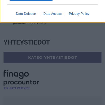
Talouskonsultointi (esim. tunnuslukujen
tulkitseminen, budjetointi ja ennusteet)
Data Deletion
Data Access
Privacy Policy
Yrityksen elinkaarenhallinta (esim. yrityksen
perustamispalvelut)
YHTEYSTIEDOT
KATSO YHTEYSTIEDOT