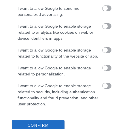
Teollisuus
I want to allow Google to send me
Terveys- ja sosiaalipalvelut
personalized advertising.
I want to allow Google to enable storage
related to analytics like cookies on web or
Palvelutarjonta
device identifiers in apps.
ALV-laskelmat, ilmoitukset verottajalle ja
tilinpäätökset
I want to allow Google to enable storage
related to functionality of the website or app.
Henkilöstöhallinnon palvelut
Lakisääteinen kirjanpito
I want to allow Google to enable storage
related to personalization.
Liiketoiminnan kehittämispalvelut (esim.
verosuunnittelu)
I want to allow Google to enable storage
Maksatuspalvelut
related to security, including authentication
functionality and fraud prevention, and other
Myyntilaskuihin liittyvät palvelut
user protection.
Ostolaskuihin liittyvät palvelut
Palkkahallinnon palvelut
Sisäinen laskenta
CONFIRM