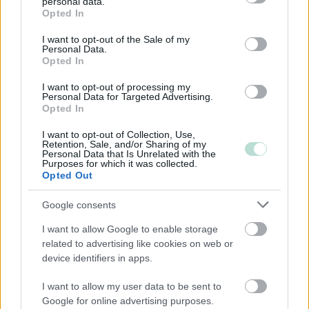
personal data.
grant or deny consent to Google and its third-party tags to
Opted In
Julkinen osakeyhtiö
use your data for below specified purposes in below Google
consent section.
Osuuskunta
I want to opt-out of the Sale of my
Personal Data.
Kommandiittiyhtiö
Opted In
Avoin yhtiö
I want to opt-out of processing my
Personal Data for Targeted Advertising.
Toiminimi
Opted In
Järjestöt ja yhdistykset
I want to opt-out of Collection, Use,
Retention, Sale, and/or Sharing of my
Personal Data that Is Unrelated with the
Purposes for which it was collected.
Toimiala
Opted Out
Informaatio ja viestintä
Google consents
Kuljetusliike­toiminta
I want to allow Google to enable storage
Maa-, metsä- ja kalatalous
related to advertising like cookies on web or
Majoitus- ja ravitsemistoiminta
device identifiers in apps.
Palveluliiketoiminta
I want to allow my user data to be sent to
Rakentaminen
Google for online advertising purposes.