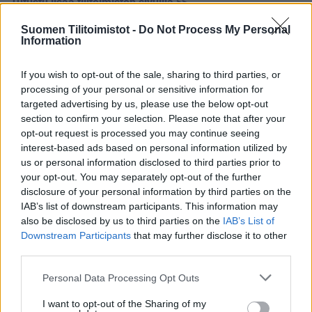
Tutustu lisää tilitoimiston sivuilla >>
Suomen Tilitoimistot -
Do Not Process My Personal
Information
Tilitoimiston erityisosaaminen
Palvelukielet
If you wish to opt-out of the sale, sharing to third parties, or
processing of your personal or sensitive information for
Suomi
targeted advertising by us, please use the below opt-out
Englanti
section to confirm your selection. Please note that after your
opt-out request is processed you may continue seeing
interest-based ads based on personal information utilized by
us or personal information disclosed to third parties prior to
Yhtiökoko
your opt-out. You may separately opt-out of the further
Keskikokoiset
disclosure of your personal information by third parties on the
IAB’s list of downstream participants. This information may
Pienet
also be disclosed by us to third parties on the
IAB’s List of
Mikrot
Downstream Participants
that may further disclose it to other
third parties.
Please note that this website/app uses one or more Google
Personal Data Processing Opt Outs
Yhtiömuodot
services and may gather and store information including but
not limited to your visit or usage behaviour. You may click to
I want to opt-out of the Sharing of my
Yksityinen osakeyhtiö