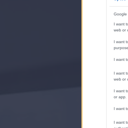
Google 
I want t
web or d
I want t
purpose
I want 
I want t
web or d
I want t
or app.
I want t
I want t