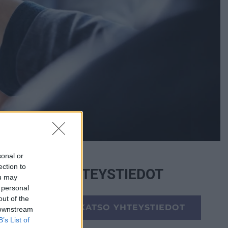
sonal or
ection to
YHTEYSTIEDOT
ou may
 personal
out of the
KATSO YHTEYSTIEDOT
 downstream
B’s List of