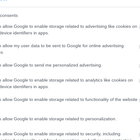
Yhtiömuodot
consents
Yksityinen osakeyhtiö
o allow Google to enable storage related to advertising like cookies on
Osuuskunta
evice identifiers in apps.
Kommandiittiyhtiö
o allow my user data to be sent to Google for online advertising
Avoin yhtiö
s.
Toiminimi
to allow Google to send me personalized advertising.
Järjestöt ja yhdistykset
o allow Google to enable storage related to analytics like cookies on
evice identifiers in apps.
Toimiala
o allow Google to enable storage related to functionality of the website
Informaatio ja viestintä
Kiinteistöalan toiminta
o allow Google to enable storage related to personalization.
Kuljetusliike­toiminta
Maa-, metsä- ja kalatalous
o allow Google to enable storage related to security, including
Majoitus- ja ravitsemistoiminta