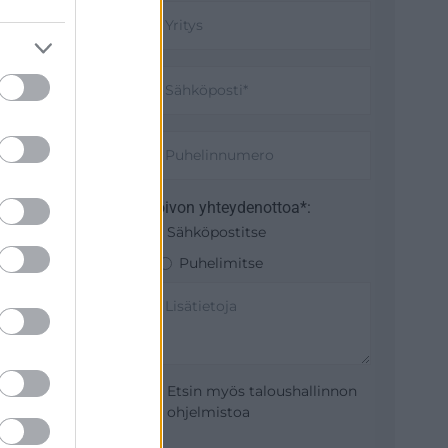
Toivon yhteydenottoa*:
Sähköpostitse
Puhelimitse
Etsin myös taloushallinnon
ohjelmistoa