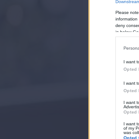
Downstream 
Please note
information 
deny consent
in below Go
Persona
I want t
Opted 
I want t
Opted 
I want 
Advertis
Opted 
I want t
of my P
was col
Opted 