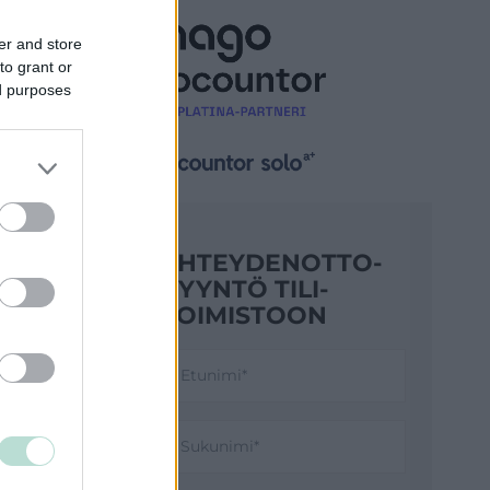
er and store
to grant or
ed purposes
lmat.
YHTEYDENOTTO­
PYYNTÖ TILI­
TOIMISTOON