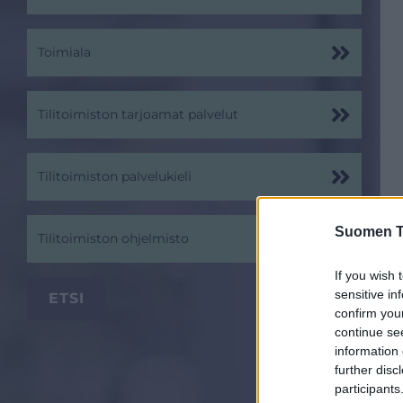
Toimiala
Tilitoimiston tarjoamat palvelut
Tilitoimiston palvelukieli
Suomen Ti
Tilitoimiston ohjelmisto
If you wish 
sensitive in
confirm you
continue se
information 
further disc
participants