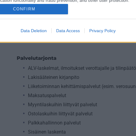
cation functionality and fraud prevention, and other user protection.
Palveluliiketoiminta
CONFIRM
Rakentaminen
Teollisuus
Data Deletion
Data Access
Privacy Policy
Terveys- ja sosiaalipalvelut
Palvelutarjonta
ALV-laskelmat, ilmoitukset verottajalle ja tilinpäät
Lakisääteinen kirjanpito
Liiketoiminnan kehittämispalvelut (esim. verosuunn
Maksatuspalvelut
Myyntilaskuihin liittyvät palvelut
Ostolaskuihin liittyvät palvelut
Palkkahallinnon palvelut
Sisäinen laskenta