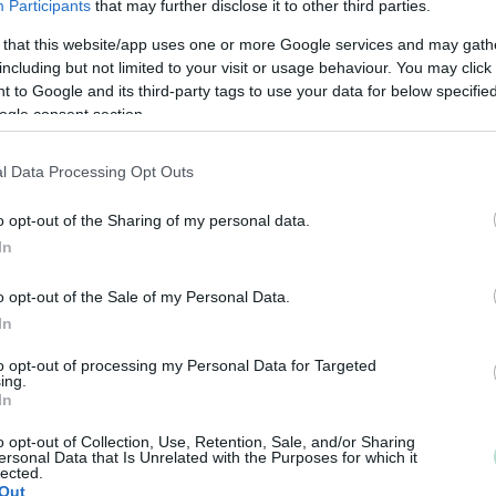
Participants
that may further disclose it to other third parties.
 that this website/app uses one or more Google services and may gath
Taloushallinnon Ratkaisutoimisto Oikia Oy tarjoaa
including but not limited to your visit or usage behaviour. You may click 
asiakkailleen oikean kokoista palvelua. Toimistot ovat
 to Google and its third-party tags to use your data for below specifi
Perniössä ja Sauvossa ja työntekijöitä on 11.
ogle consent section.
Siirtyminen etätyöskentelyyn on mahdollistanut Oikian
palveluiden saavutettavuuden koko Suomeen.
l Data Processing Opt Outs
Käytössämme ovat Procountor Solo ja Procountor ohje
o opt-out of the Sharing of my personal data.
In
Tilitoimiston erityisosaaminen
o opt-out of the Sale of my Personal Data.
Palvelukielet
Yhtiökoko
In
Suomi
Suuret
to opt-out of processing my Personal Data for Targeted
ing.
Englanti
Keskikokoiset
In
Ruotsi
Pienet
o opt-out of Collection, Use, Retention, Sale, and/or Sharing
Mikrot
ersonal Data that Is Unrelated with the Purposes for which it
lected.
Out