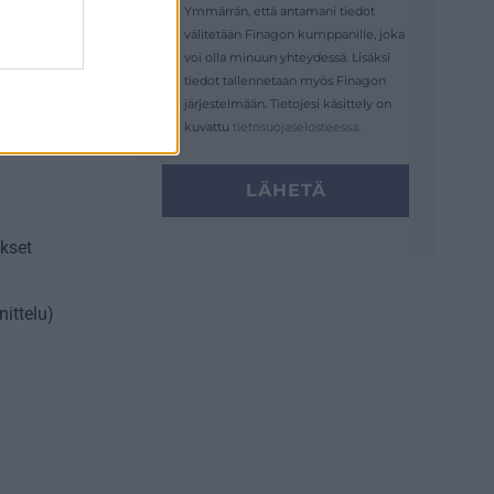
Ymmärrän, että antamani tiedot
välitetään Finagon kumppanille, joka
voi olla minuun yhteydessä. Lisäksi
tiedot tallennetaan myös Finagon
järjestelmään. Tietojesi käsittely on
kuvattu
tietosuojaselosteessa
.
LÄHETÄ
ökset
ittelu)