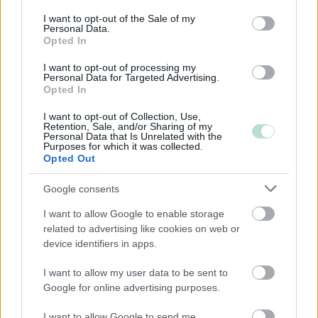
Toimiala
consent section.
I want to opt-out of the Sale of my
Personal Data.
Informaatio ja viestintä
Opted In
Kansainvälisten organisaatioiden ja toimielinten
I want to opt-out of processing my
toiminta
Personal Data for Targeted Advertising.
Kiinteistöalan toiminta
Opted In
Kuljetusliike­toiminta
I want to opt-out of Collection, Use,
Retention, Sale, and/or Sharing of my
Maa-, metsä- ja kalatalous
Personal Data that Is Unrelated with the
Purposes for which it was collected.
Majoitus- ja ravitsemistoiminta
Opted Out
Palveluliiketoiminta
Google consents
Rakentaminen
I want to allow Google to enable storage
Teollisuus
related to advertising like cookies on web or
Terveys- ja sosiaalipalvelut
device identifiers in apps.
I want to allow my user data to be sent to
Google for online advertising purposes.
Palvelutarjonta
ALV-laskelmat, ilmoitukset verottajalle ja
I want to allow Google to send me