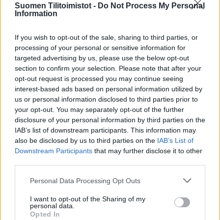
Suomen Tilitoimistot -
Do Not Process My Personal
Viro
Information
If you wish to opt-out of the sale, sharing to third parties, or
Yhtiökoko
processing of your personal or sensitive information for
targeted advertising by us, please use the below opt-out
Keskikokoiset
section to confirm your selection. Please note that after your
Pienet
opt-out request is processed you may continue seeing
interest-based ads based on personal information utilized by
Mikrot
us or personal information disclosed to third parties prior to
your opt-out. You may separately opt-out of the further
disclosure of your personal information by third parties on the
Yhtiömuodot
IAB’s list of downstream participants. This information may
also be disclosed by us to third parties on the
IAB’s List of
Yksityinen osakeyhtiö
Downstream Participants
that may further disclose it to other
Asunto-osakeyhtiö
third parties.
Kommandiittiyhtiö
Please note that this website/app uses one or more Google
Personal Data Processing Opt Outs
services and may gather and store information including but
Toiminimi
not limited to your visit or usage behaviour. You may click to
I want to opt-out of the Sharing of my
personal data.
grant or deny consent to Google and its third-party tags to
Opted In
use your data for below specified purposes in below Google