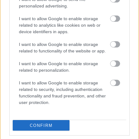
tilinpäätökset
personalized advertising.
Kansainvälistymispalvelut
I want to allow Google to enable storage
Konserneihin liittyvät palvelut
related to analytics like cookies on web or
device identifiers in apps.
Lakisääteinen kirjanpito
Liiketoiminnan kehittämispalvelut (esim.
I want to allow Google to enable storage
verosuunnittelu)
related to functionality of the website or app.
Maksatuspalvelut
I want to allow Google to enable storage
Myyntilaskuihin liittyvät palvelut
related to personalization.
Ostolaskuihin liittyvät palvelut
I want to allow Google to enable storage
Palkkahallinnon palvelut
related to security, including authentication
functionality and fraud prevention, and other
Sisäinen laskenta
user protection.
Talouskonsultointi (esim. tunnuslukujen
tulkitseminen, budjetointi ja ennusteet)
Ulkoinen laskenta
CONFIRM
Ulkomaankauppa ja siihen liittyvä konsultointi