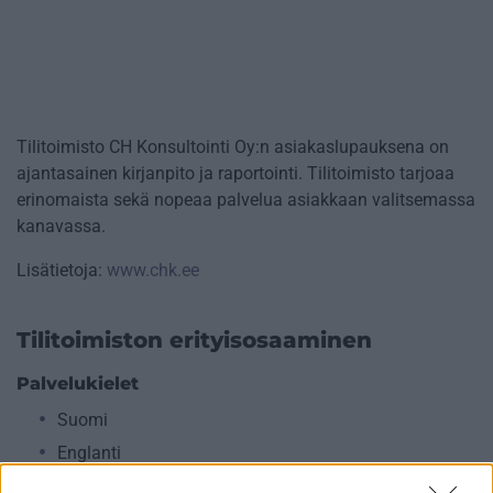
Tilitoimisto CH Konsultointi Oy:n asiakaslupauksena on
ajantasainen kirjanpito ja raportointi. Tilitoimisto tarjoaa
erinomaista sekä nopeaa palvelua asiakkaan valitsemassa
kanavassa.
Lisätietoja:
www.chk.ee
Tilitoimiston erityisosaaminen
Palvelukielet
Suomi
Englanti
Venäjä