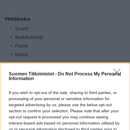
Yhtiökoko
Suuret
Keskikokoiset
Pienet
Mikrot
Suomen Tilitoimistot -
Do Not Process My Personal
Yhtiömuodot
Information
Yksityinen osakeyhtiö
If you wish to opt-out of the sale, sharing to third parties, or
Julkinen osakeyhtiö
processing of your personal or sensitive information for
Asunto-osakeyhtiö
targeted advertising by us, please use the below opt-out
section to confirm your selection. Please note that after your
Osuuskunta
opt-out request is processed you may continue seeing
Kommandiittiyhtiö
interest-based ads based on personal information utilized by
Avoin yhtiö
us or personal information disclosed to third parties prior to