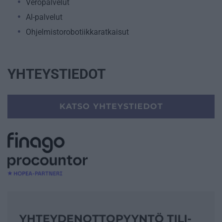
Veropalvelut
AI-palvelut
Ohjelmistorobotiikkaratkaisut
YHTEYSTIEDOT
KATSO YHTEYSTIEDOT
YHTEYDENOTTO­PYYNTÖ TILI­