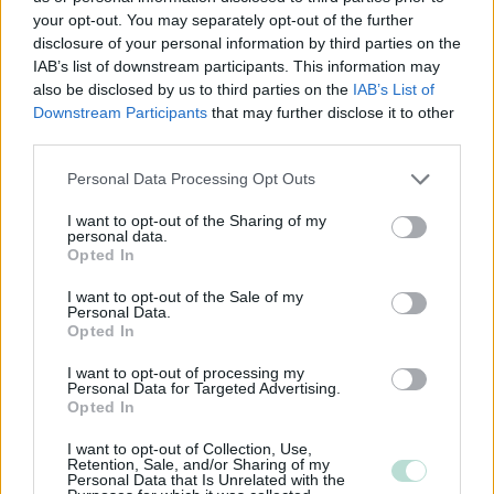
your opt-out. You may separately opt-out of the further
Toiminimi
disclosure of your personal information by third parties on the
Järjestöt ja yhdistykset
IAB’s list of downstream participants. This information may
also be disclosed by us to third parties on the
IAB’s List of
Downstream Participants
that may further disclose it to other
third parties.
Toimiala
Please note that this website/app uses one or more Google
Informaatio ja viestintä
Personal Data Processing Opt Outs
services and may gather and store information including but
Kansainvälisten organisaatioiden ja toimielinten
not limited to your visit or usage behaviour. You may click to
I want to opt-out of the Sharing of my
personal data.
toiminta
grant or deny consent to Google and its third-party tags to
Opted In
use your data for below specified purposes in below Google
Kiinteistöalan toiminta
consent section.
I want to opt-out of the Sale of my
Kuljetusliike­toiminta
Personal Data.
Opted In
Maa-, metsä- ja kalatalous
Majoitus- ja ravitsemistoiminta
I want to opt-out of processing my
Personal Data for Targeted Advertising.
Palveluliiketoiminta
Opted In
Rahoitus- ja vakuutustoiminta
I want to opt-out of Collection, Use,
Retention, Sale, and/or Sharing of my
Rakentaminen
Personal Data that Is Unrelated with the