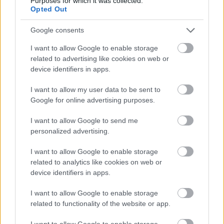
Purposes for which it was collected.
Teollisuus
Opted Out
Terveys- ja sosiaalipalvelut
Google consents
Yhdistykset ja järjestöt
I want to allow Google to enable storage
Taide- ja kulttuuriala
related to advertising like cookies on web or
Urheiluseurat
device identifiers in apps.
Sijoitustoiminta
I want to allow my user data to be sent to
Kaupan ala
Google for online advertising purposes.
I want to allow Google to send me
Palvelutarjonta
personalized advertising.
ALV-laskelmat, ilmoitukset verottajalle ja
I want to allow Google to enable storage
tilinpäätökset
related to analytics like cookies on web or
device identifiers in apps.
Henkilöstöhallinnon palvelut
Konserneihin liittyvät palvelut
I want to allow Google to enable storage
related to functionality of the website or app.
Lakisääteinen kirjanpito
Liiketoiminnan kehittämispalvelut (esim.
I want to allow Google to enable storage