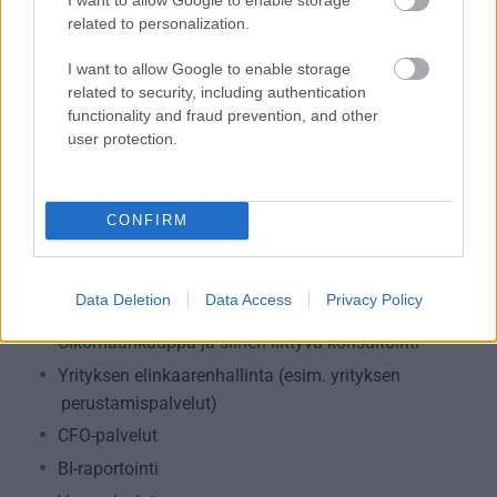
verosuunnittelu)
related to personalization.
Maksatuspalvelut
I want to allow Google to enable storage
Myyntilaskuihin liittyvät palvelut
related to security, including authentication
Ostolaskuihin liittyvät palvelut
functionality and fraud prevention, and other
user protection.
Palkkahallinnon palvelut
Sisäinen laskenta
Talouskonsultointi (esim. tunnuslukujen
CONFIRM
tulkitseminen, budjetointi ja ennusteet)
Talouspäällikköpalvelut
Data Deletion
Data Access
Privacy Policy
Ulkoinen laskenta
Ulkomaankauppa ja siihen liittyvä konsultointi
Yrityksen elinkaarenhallinta (esim. yrityksen
perustamispalvelut)
CFO-palvelut
BI-raportointi