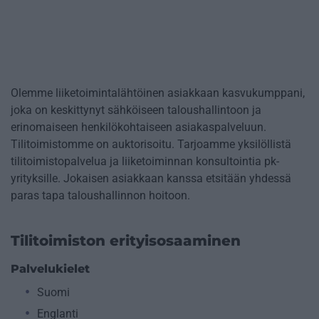
Olemme liiketoimintalähtöinen asiakkaan kasvukumppani,
joka on keskittynyt sähköiseen taloushallintoon ja
erinomaiseen henkilökohtaiseen asiakaspalveluun.
Tilitoimistomme on auktorisoitu. Tarjoamme yksilöllistä
tilitoimistopalvelua ja liiketoiminnan konsultointia pk-
yrityksille. Jokaisen asiakkaan kanssa etsitään yhdessä
paras tapa taloushallinnon hoitoon.
Tilitoimiston erityisosaaminen
Palvelukielet
Suomi
Englanti