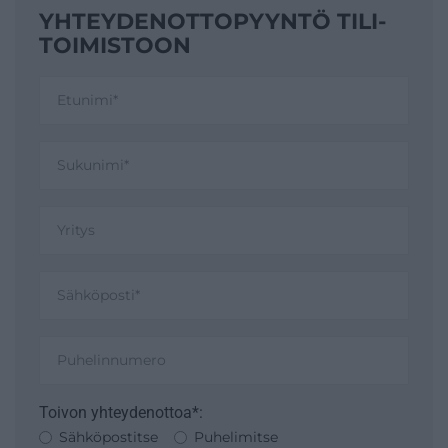
YHTEYDENOTTO­PYYNTÖ TILI­
TOIMISTOON
Toivon yhteydenottoa*:
Sähköpostitse
Puhelimitse