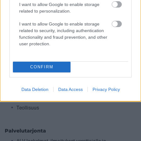
I want to allow Google to enable storage
related to personalization.
Toimiala
I want to allow Google to enable storage
Informaatio ja viestintä
related to security, including authentication
Kansainvälisten organisaatioiden ja toimielinten
functionality and fraud prevention, and other
toiminta
user protection.
Kiinteistöalan toiminta
Kuljetusliike­toiminta
CONFIRM
Majoitus- ja ravitsemistoiminta
Palveluliiketoiminta
Rahoitus- ja vakuutustoiminta
Data Deletion
Data Access
Privacy Policy
Rakentaminen
Teollisuus
Palvelutarjonta