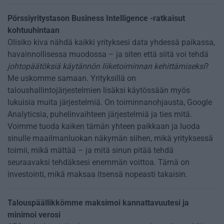
Pörssiyritystason Business Intelligence -ratkaisut
kohtuuhintaan
Olisiko kiva nähdä kaikki yrityksesi data yhdessä paikassa,
havainnollisessa muodossa – ja siten että siitä voi tehdä
johtopäätöksiä käytännön liiketoiminnan kehittämiseksi
?
Me uskomme samaan. Yrityksillä on
taloushallintojärjestelmien lisäksi käytössään myös
lukuisia muita järjestelmiä. On toiminnanohjausta, Google
Analyticsia, puhelinvaihteen järjestelmiä ja ties mitä.
Voimme tuoda kaiken tämän yhteen paikkaan ja luoda
sinulle maailmanluokan näkymän siihen, mikä yrityksessä
toimii, mikä mättää – ja mitä sinun pitää tehdä
seuraavaksi tehdäksesi enemmän voittoa. Tämä on
investointi, mikä maksaa itsensä nopeasti takaisin.
Talouspäällikkömme maksimoi kannattavuutesi ja
minimoi verosi