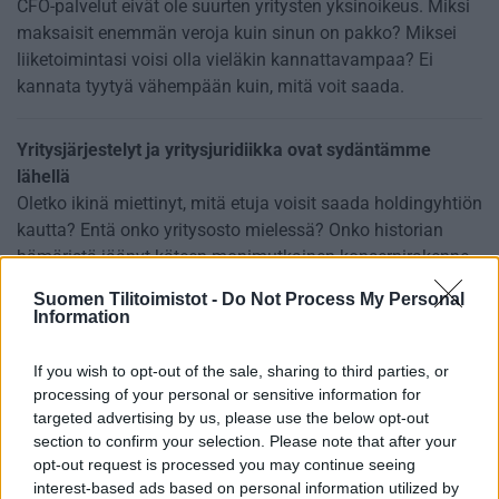
CFO-palvelut eivät ole suurten yritysten yksinoikeus. Miksi
maksaisit enemmän veroja kuin sinun on pakko? Miksei
liiketoimintasi voisi olla vieläkin kannattavampaa? Ei
kannata tyytyä vähempään kuin, mitä voit saada.
Yritysjärjestelyt ja yritysjuridiikka ovat sydäntämme
lähellä
Oletko ikinä miettinyt, mitä etuja voisit saada holdingyhtiön
kautta? Entä onko yritysosto mielessä? Onko historian
hämäristä jäänyt käteen monimutkainen konsernirakenne,
joka tuottaa turhia hallinnollisia kuluja, mutta fuusio
Suomen Tilitoimistot -
Do Not Process My Personal
pelottaa? Pitäisikö yhtiökumppanien kanssa saada aikaan
Information
osakassopimus, muttet oikein tiedä edes, mistä uskaltaa
aloittaa? Näihin ja moniin muihin huoliisi me voimme
If you wish to opt-out of the sale, sharing to third parties, or
tarjota ratkaisun.
processing of your personal or sensitive information for
targeted advertising by us, please use the below opt-out
section to confirm your selection. Please note that after your
Optimilla on luja osaaminen erikoistoimialoista
opt-out request is processed you may continue seeing
Kaikki taloushallinto ei ole samanlaista. Meillä on
interest-based ads based on personal information utilized by