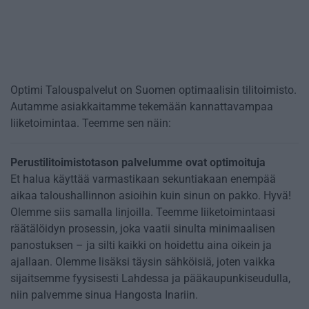
Optimi Talouspalvelut on Suomen optimaalisin tilitoimisto.
Autamme asiakkaitamme tekemään kannattavampaa
liiketoimintaa. Teemme sen näin:
Perustilitoimistotason palvelumme ovat optimoituja
Et halua käyttää varmastikaan sekuntiakaan enempää
aikaa taloushallinnon asioihin kuin sinun on pakko. Hyvä!
Olemme siis samalla linjoilla. Teemme liiketoimintaasi
räätälöidyn prosessin, joka vaatii sinulta minimaalisen
panostuksen – ja silti kaikki on hoidettu aina oikein ja
ajallaan. Olemme lisäksi täysin sähköisiä, joten vaikka
sijaitsemme fyysisesti Lahdessa ja pääkaupunkiseudulla,
niin palvemme sinua Hangosta Inariin.