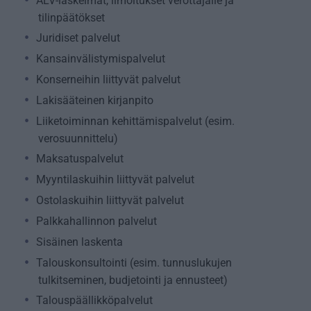
ALV-laskelmat, ilmoitukset verottajalle ja
tilinpäätökset
Juridiset palvelut
Kansainvälistymispalvelut
Konserneihin liittyvät palvelut
Lakisääteinen kirjanpito
Liiketoiminnan kehittämispalvelut (esim.
verosuunnittelu)
Maksatuspalvelut
Myyntilaskuihin liittyvät palvelut
Ostolaskuihin liittyvät palvelut
Palkkahallinnon palvelut
Sisäinen laskenta
Talouskonsultointi (esim. tunnuslukujen
tulkitseminen, budjetointi ja ennusteet)
Talouspäällikköpalvelut