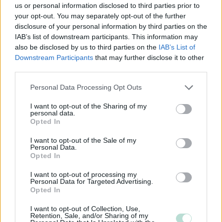
asiakkainamme muun muassa rakennusliikkeitä ja
us or personal information disclosed to third parties prior to
perustajaurakoitsijoita, jotka painivat alansa erikoisuuksien
your opt-out. You may separately opt-out of the further
disclosure of your personal information by third parties on the
kuten oman käytön arvonlisäverotuksen ja
IAB’s list of downstream participants. This information may
rakentajailmoitusten parissa. Ja jos sinun toimialaasi tai
also be disclosed by us to third parties on the
IAB’s List of
liiketoimintaasi liittyy muita mutkia – kuten
Downstream Participants
that may further disclose it to other
marginaaliverotuksen herkkä taitolaji, konsernilaskenta tai
third parties.
IFRS – niin olemme todennäköisesti sinulle se oikea
Please note that this website/app uses one or more Google
kumppani. Olemme toimineet myös kansainvälisissä
Personal Data Processing Opt Outs
services and may gather and store information including but
tilanteissa.
not limited to your visit or usage behaviour. You may click to
I want to opt-out of the Sharing of my
personal data.
grant or deny consent to Google and its third-party tags to
Opted In
”Kun valitset Optimin, saat kumppanin, jolla on sekä kyky,
use your data for below specified purposes in below Google
consent section.
resurssit ja halu auttaa sinua menestymään.”
I want to opt-out of the Sale of my
Personal Data.
Opted In
Tilitoimiston erityisosaaminen
I want to opt-out of processing my
Personal Data for Targeted Advertising.
Palvelukielet
Opted In
Suomi
I want to opt-out of Collection, Use,
Retention, Sale, and/or Sharing of my
Englanti