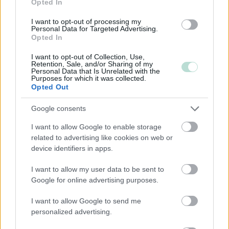
Opted In
Majoitus- ja ravitsemistoiminta
I want to opt-out of processing my
Palveluliiketoiminta
Personal Data for Targeted Advertising.
Opted In
Rahoitus- ja vakuutustoiminta
Rakentaminen
I want to opt-out of Collection, Use,
Retention, Sale, and/or Sharing of my
Personal Data that Is Unrelated with the
Teollisuus
Purposes for which it was collected.
Terveys- ja sosiaalipalvelut
Opted Out
Google consents
Palvelutarjonta
I want to allow Google to enable storage
related to advertising like cookies on web or
ALV-laskelmat, ilmoitukset verottajalle ja
device identifiers in apps.
tilinpäätökset
Henkilöstöhallinnon palvelut
I want to allow my user data to be sent to
Google for online advertising purposes.
Kansainvälistymispalvelut
Konserneihin liittyvät palvelut
I want to allow Google to send me
personalized advertising.
Lakisääteinen kirjanpito