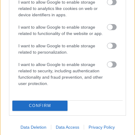
Liiketoiminnan kehittämispalvelut (esim.
I want to allow Google to enable storage
verosuunnittelu)
related to analytics like cookies on web or
device identifiers in apps.
Maksatuspalvelut
Myyntilaskuihin liittyvät palvelut
I want to allow Google to enable storage
related to functionality of the website or app.
Ostolaskuihin liittyvät palvelut
Palkkahallinnon palvelut
I want to allow Google to enable storage
related to personalization.
Sisäinen laskenta
Talouskonsultointi (esim. tunnuslukujen
I want to allow Google to enable storage
tulkitseminen, budjetointi ja ennusteet)
related to security, including authentication
functionality and fraud prevention, and other
Talouspäällikköpalvelut
user protection.
Ulkoinen laskenta
Ulkomaankauppa ja siihen liittyvä konsultointi
Yrityksen elinkaarenhallinta (esim. yrityksen
CONFIRM
perustamispalvelut)
Data Deletion
Data Access
Privacy Policy