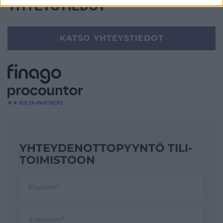
YHTEYSTIEDOT
KATSO YHTEYSTIEDOT
YHTEYDENOTTO­PYYNTÖ TILI­
TOIMISTOON