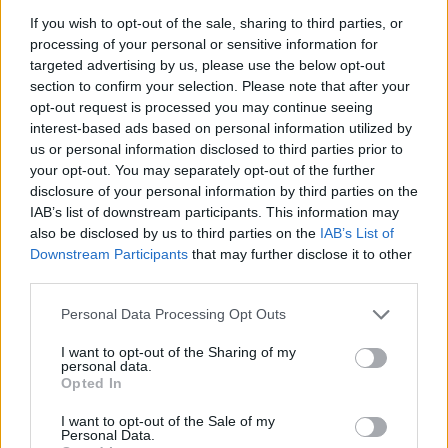
If you wish to opt-out of the sale, sharing to third parties, or
processing of your personal or sensitive information for
Yhtiömuodot
targeted advertising by us, please use the below opt-out
section to confirm your selection. Please note that after your
Yksityinen osakeyhtiö
opt-out request is processed you may continue seeing
Osuuskunta
interest-based ads based on personal information utilized by
us or personal information disclosed to third parties prior to
Kommandiittiyhtiö
your opt-out. You may separately opt-out of the further
Avoin yhtiö
disclosure of your personal information by third parties on the
IAB’s list of downstream participants. This information may
Toiminimi
also be disclosed by us to third parties on the
IAB’s List of
Downstream Participants
that may further disclose it to other
third parties.
Toimiala
Please note that this website/app uses one or more Google
Personal Data Processing Opt Outs
Informaatio ja viestintä
services and may gather and store information including but
not limited to your visit or usage behaviour. You may click to
I want to opt-out of the Sharing of my
Kansainvälisten organisaatioiden ja toimielinten
personal data.
grant or deny consent to Google and its third-party tags to
toiminta
Opted In
use your data for below specified purposes in below Google
Kiinteistöalan toiminta
consent section.
I want to opt-out of the Sale of my
Personal Data.
Kuljetusliike­toiminta