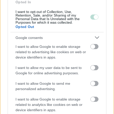
Opted In
Palveluliiketoiminta
I want to opt-out of Collection, Use,
Rahoitus- ja vakuutustoiminta
Retention, Sale, and/or Sharing of my
Personal Data that Is Unrelated with the
Teollisuus
Purposes for which it was collected.
Opted Out
Terveys- ja sosiaalipalvelut
Google consents
I want to allow Google to enable storage
Palvelutarjonta
related to advertising like cookies on web or
ALV-laskelmat, ilmoitukset verottajalle ja
device identifiers in apps.
tilinpäätökset
I want to allow my user data to be sent to
Lakisääteinen kirjanpito
Google for online advertising purposes.
Liiketoiminnan kehittämispalvelut (esim.
I want to allow Google to send me
verosuunnittelu)
personalized advertising.
Maksatuspalvelut
Myyntilaskuihin liittyvät palvelut
I want to allow Google to enable storage
related to analytics like cookies on web or
Ostolaskuihin liittyvät palvelut
device identifiers in apps.