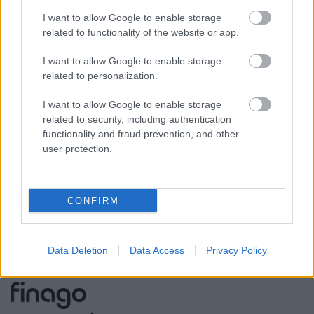
Palkkahallinnon palvelut
I want to allow Google to enable storage
Sisäinen laskenta
related to functionality of the website or app.
Talouskonsultointi (esim. tunnuslukujen
tulkitseminen, budjetointi ja ennusteet)
I want to allow Google to enable storage
related to personalization.
Talouspäällikköpalvelut
Ulkoinen laskenta
I want to allow Google to enable storage
related to security, including authentication
Yrityksen elinkaarenhallinta (esim. yrityksen
functionality and fraud prevention, and other
perustamispalvelut)
user protection.
YHTEYSTIEDOT
CONFIRM
KATSO YHTEYSTIEDOT
Data Deletion
Data Access
Privacy Policy