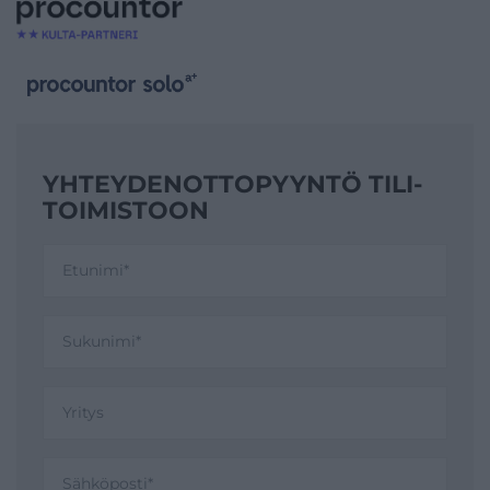
YHTEYDENOTTO­PYYNTÖ TILI­
TOIMISTOON