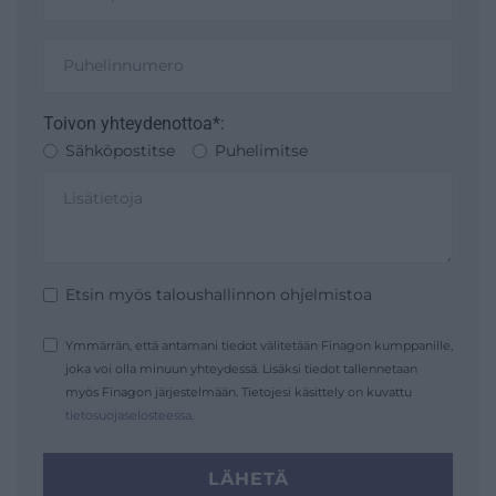
Toivon yhteydenottoa*:
Sähköpostitse
Puhelimitse
Etsin myös taloushallinnon ohjelmistoa
Ymmärrän, että antamani tiedot välitetään Finagon kumppanille,
joka voi olla minuun yhteydessä. Lisäksi tiedot tallennetaan
myös Finagon järjestelmään. Tietojesi käsittely on kuvattu
tietosuojaselosteessa
.
LÄHETÄ