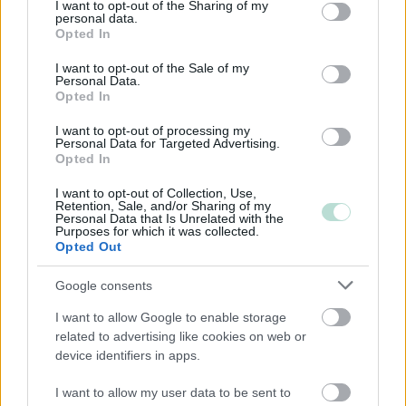
not limited to your visit or usage behaviour. You may click to
I want to opt-out of the Sharing of my
personal data.
grant or deny consent to Google and its third-party tags to
Yksityinen osakeyhtiö
Opted In
use your data for below specified purposes in below Google
Asunto-osakeyhtiö
consent section.
I want to opt-out of the Sale of my
Personal Data.
Kommandiittiyhtiö
Opted In
Avoin yhtiö
I want to opt-out of processing my
Toiminimi
Personal Data for Targeted Advertising.
Opted In
Järjestöt ja yhdistykset
I want to opt-out of Collection, Use,
Retention, Sale, and/or Sharing of my
Personal Data that Is Unrelated with the
Toimiala
Purposes for which it was collected.
Opted Out
Kiinteistöalan toiminta
Google consents
Kuljetusliike­toiminta
Maa-, metsä- ja kalatalous
I want to allow Google to enable storage
related to advertising like cookies on web or
Majoitus- ja ravitsemistoiminta
device identifiers in apps.
Palveluliiketoiminta
I want to allow my user data to be sent to
Rakentaminen