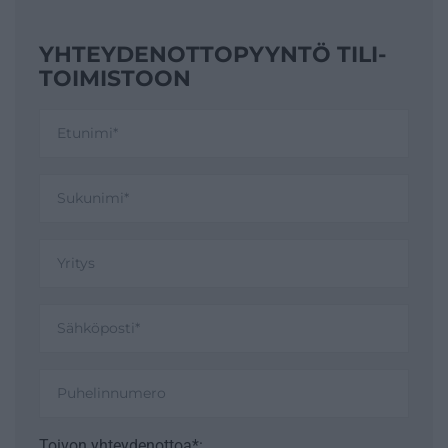
YHTEYDENOTTO­PYYNTÖ TILI­
TOIMISTOON
Toivon yhteydenottoa*: