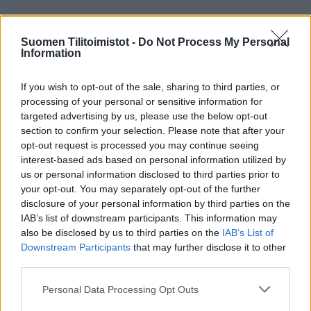
Suomen Tilitoimistot -
Do Not Process My Personal
Tilitoimiston erityisosaaminen
Information
Palvelukielet
If you wish to opt-out of the sale, sharing to third parties, or
processing of your personal or sensitive information for
Suomi
targeted advertising by us, please use the below opt-out
Englanti
section to confirm your selection. Please note that after your
opt-out request is processed you may continue seeing
interest-based ads based on personal information utilized by
Yhtiökoko
us or personal information disclosed to third parties prior to
your opt-out. You may separately opt-out of the further
Suuret
disclosure of your personal information by third parties on the
Keskikokoiset
IAB’s list of downstream participants. This information may
also be disclosed by us to third parties on the
IAB’s List of
Pienet
Downstream Participants
that may further disclose it to other
Mikrot
third parties.
Please note that this website/app uses one or more Google
Personal Data Processing Opt Outs
services and may gather and store information including but
Yhtiömuodot