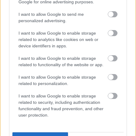
Google for online advertising purposes.
Teollisuus
I want to allow Google to send me
Yhdistykset ja järjestöt
personalized advertising.
I want to allow Google to enable storage
Palvelutarjonta
related to analytics like cookies on web or
device identifiers in apps.
ALV-laskelmat, ilmoitukset verottajalle ja
tilinpäätökset
I want to allow Google to enable storage
Henkilöstöhallinnon palvelut
related to functionality of the website or app.
Juridiset palvelut
I want to allow Google to enable storage
Lakisääteinen kirjanpito
related to personalization.
Liiketoiminnan kehittämispalvelut (esim.
I want to allow Google to enable storage
verosuunnittelu)
related to security, including authentication
Maksatuspalvelut
functionality and fraud prevention, and other
user protection.
Myyntilaskuihin liittyvät palvelut
Ostolaskuihin liittyvät palvelut
Palkkahallinnon palvelut