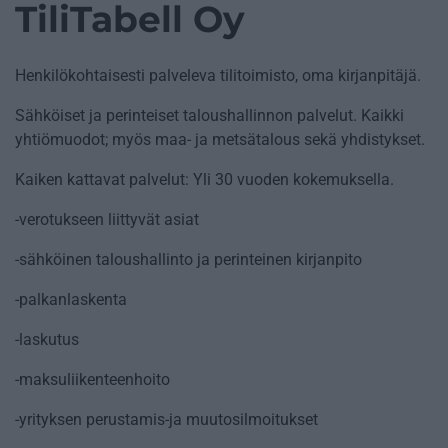
TiliTabell Oy
Henkilökohtaisesti palveleva tilitoimisto, oma kirjanpitäjä.
Sähköiset ja perinteiset taloushallinnon palvelut. Kaikki
yhtiömuodot; myös maa- ja metsätalous sekä yhdistykset.
Kaiken kattavat palvelut: Yli 30 vuoden kokemuksella.
-verotukseen liittyvät asiat
-sähköinen taloushallinto ja perinteinen kirjanpito
-palkanlaskenta
-laskutus
-maksuliikenteenhoito
-yrityksen perustamis-ja muutosilmoitukset