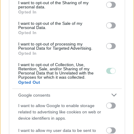
not limited to your visit or usage behaviour. You may click to
I want to opt-out of the Sharing of my
personal data.
grant or deny consent to Google and its third-party tags to
Opted In
Yhtiökoko
use your data for below specified purposes in below Google
consent section.
I want to opt-out of the Sale of my
Keskikokoiset
Personal Data.
Opted In
Pienet
Mikrot
I want to opt-out of processing my
Personal Data for Targeted Advertising.
Opted In
Yhtiömuodot
I want to opt-out of Collection, Use,
Retention, Sale, and/or Sharing of my
Personal Data that Is Unrelated with the
Yksityinen osakeyhtiö
Purposes for which it was collected.
Opted Out
Asunto-osakeyhtiö
Osuuskunta
Google consents
Kommandiittiyhtiö
I want to allow Google to enable storage
Avoin yhtiö
related to advertising like cookies on web or
device identifiers in apps.
Toiminimi
Järjestöt ja yhdistykset
I want to allow my user data to be sent to