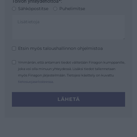
Toivon yhteydenottoa*:
Sähköpostitse
Puhelimitse
Etsin myös taloushallinnon ohjelmistoa
Ymmärrän, että antamani tiedot välitetään Finagon kumppanille,
joka voi olla minuun yhteydessä. Lisäksi tiedot tallennetaan
myös Finagon järjestelmään. Tietojesi käsittely on kuvattu
tietosuojaselosteessa
.
LÄHETÄ