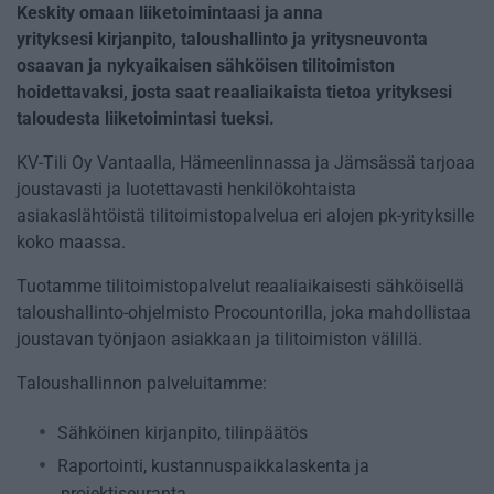
Keskity omaan liiketoimintaasi ja anna
yrityksesi kirjanpito, taloushallinto ja yritysneuvonta
osaavan ja nykyaikaisen sähköisen tilitoimiston
hoidettavaksi, josta saat reaaliaikaista tietoa yrityksesi
taloudesta liiketoimintasi tueksi.
KV-Tili Oy Vantaalla, Hämeenlinnassa ja Jämsässä tarjoaa
joustavasti ja luotettavasti henkilökohtaista
asiakaslähtöistä tilitoimistopalvelua eri alojen pk-yrityksille
koko maassa.
Tuotamme tilitoimistopalvelut reaaliaikaisesti sähköisellä
taloushallinto-ohjelmisto Procountorilla, joka mahdollistaa
joustavan työnjaon asiakkaan ja tilitoimiston välillä.
Taloushallinnon palveluitamme:
Sähköinen kirjanpito, tilinpäätös
Raportointi, kustannuspaikkalaskenta ja
projektiseuranta