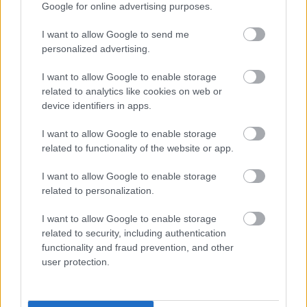
Google for online advertising purposes.
I want to allow Google to send me
Toimiala
personalized advertising.
Informaatio ja viestintä
I want to allow Google to enable storage
Kansainvälisten organisaatioiden ja toimielinten
related to analytics like cookies on web or
toiminta
device identifiers in apps.
Kiinteistöalan toiminta
I want to allow Google to enable storage
Kuljetusliike­toiminta
related to functionality of the website or app.
Majoitus- ja ravitsemistoiminta
I want to allow Google to enable storage
Palveluliiketoiminta
related to personalization.
Rakentaminen
I want to allow Google to enable storage
Teollisuus
related to security, including authentication
Terveys- ja sosiaalipalvelut
functionality and fraud prevention, and other
user protection.
Palvelutarjonta