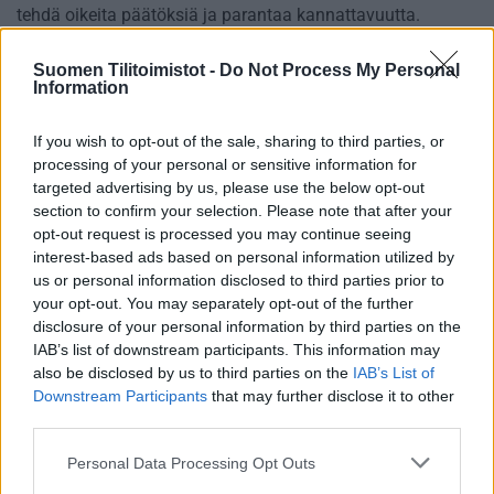
tehdä oikeita päätöksiä ja parantaa kannattavuutta.
Palvelu perustuu asiakkaiden liiketoiminnan
ymmärtämiseen.
Suomen Tilitoimistot -
Do Not Process My Personal
Information
Soita, kysy lisää ja varaa aika ilmaiseen yhden tunnin
konsultointiin. Annamme mielellämme tarjouksen
If you wish to opt-out of the sale, sharing to third parties, or
taloushallintopalveluistamme.
processing of your personal or sensitive information for
targeted advertising by us, please use the below opt-out
Lisätietoja:
www.kv-tili.fi
section to confirm your selection. Please note that after your
opt-out request is processed you may continue seeing
interest-based ads based on personal information utilized by
us or personal information disclosed to third parties prior to
your opt-out. You may separately opt-out of the further
Tilitoimiston erityisosaaminen
disclosure of your personal information by third parties on the
IAB’s list of downstream participants. This information may
Palvelukielet
also be disclosed by us to third parties on the
IAB’s List of
Downstream Participants
that may further disclose it to other
Suomi
third parties.
Englanti
Please note that this website/app uses one or more Google
Personal Data Processing Opt Outs
Ruotsi
services and may gather and store information including but