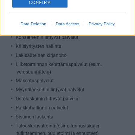
ALV-laskelmat, ilmoitukset verottajalle ja
CONFIRM
tilinpäätökset
Henkilöstöhallinnon palvelut
Data Deletion
Data Access
Privacy Policy
Kansainvälistymispalvelut
Konserneihin liittyvät palvelut
Kriisiyritysten hallinta
Lakisääteinen kirjanpito
Liiketoiminnan kehittämispalvelut (esim.
verosuunnittelu)
Maksatuspalvelut
Myyntilaskuihin liittyvät palvelut
Ostolaskuihin liittyvät palvelut
Palkkahallinnon palvelut
Sisäinen laskenta
Talouskonsultointi (esim. tunnuslukujen
tulkitseminen, budjetointi ja ennusteet)