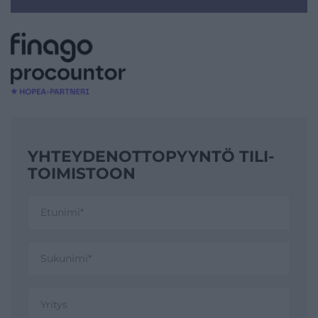
YHTEYDENOTTO­PYYNTÖ TILI­
TOIMISTOON