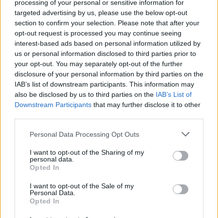
processing of your personal or sensitive information for
Suomi
targeted advertising by us, please use the below opt-out
section to confirm your selection. Please note that after your
opt-out request is processed you may continue seeing
interest-based ads based on personal information utilized by
Yhtiökoko
us or personal information disclosed to third parties prior to
Keskikokoiset
your opt-out. You may separately opt-out of the further
disclosure of your personal information by third parties on the
Pienet
IAB’s list of downstream participants. This information may
Mikrot
also be disclosed by us to third parties on the
IAB’s List of
Downstream Participants
that may further disclose it to other
third parties.
Yhtiömuodot
Please note that this website/app uses one or more Google
Personal Data Processing Opt Outs
services and may gather and store information including but
Yksityinen osakeyhtiö
not limited to your visit or usage behaviour. You may click to
I want to opt-out of the Sharing of my
Asunto-osakeyhtiö
personal data.
grant or deny consent to Google and its third-party tags to
Opted In
use your data for below specified purposes in below Google
Osuuskunta
consent section.
I want to opt-out of the Sale of my
Kommandiittiyhtiö
Personal Data.
Opted In
Avoin yhtiö
Toiminimi