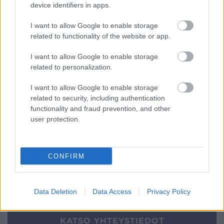
device identifiers in apps.
Palvelutarjonta
I want to allow Google to enable storage
ALV-laskelmat, ilmoitukset verottajalle ja
related to functionality of the website or app.
tilinpäätökset
I want to allow Google to enable storage
Lakisääteinen kirjanpito
related to personalization.
Maksatuspalvelut
I want to allow Google to enable storage
Myyntilaskuihin liittyvät palvelut
related to security, including authentication
Ostolaskuihin liittyvät palvelut
functionality and fraud prevention, and other
Palkkahallinnon palvelut
user protection.
Yrityksen elinkaarenhallinta (esim. yrityksen
perustamispalvelut)
CONFIRM
YHTEYSTIEDOT
Data Deletion
Data Access
Privacy Policy
KATSO YHTEYSTIEDOT