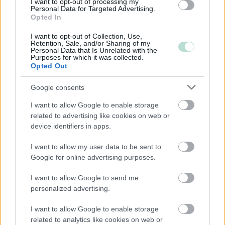
I want to opt-out of processing my
Personal Data for Targeted Advertising.
Järjestöt ja yhdistykset
Opted In
I want to opt-out of Collection, Use,
Retention, Sale, and/or Sharing of my
Personal Data that Is Unrelated with the
Toimiala
Purposes for which it was collected.
Opted Out
Informaatio ja viestintä
Kiinteistöalan toiminta
Google consents
Kuljetusliike­toiminta
I want to allow Google to enable storage
Maa-, metsä- ja kalatalous
related to advertising like cookies on web or
device identifiers in apps.
Majoitus- ja ravitsemistoiminta
Palveluliiketoiminta
I want to allow my user data to be sent to
Google for online advertising purposes.
Rahoitus- ja vakuutustoiminta
Rakentaminen
I want to allow Google to send me
Teollisuus
personalized advertising.
Terveys- ja sosiaalipalvelut
I want to allow Google to enable storage
related to analytics like cookies on web or