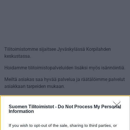
Tilitoimistomme sijaitsee Jyväskylässä Korpilahden
keskustassa.
Hoidamme tilitoimistopalveluiden lisäksi myös isännöintiä.
Meiltä asiakas saa hyvää palvelua ja räätälöimme palvelut
asiakkaan tarpeiden mukaan.
Suomen Tilitoimistot -
Do Not Process My Personal
Information
Tilitoimiston erityisosaaminen
If you wish to opt-out of the sale, sharing to third parties, or
Palvelukielet