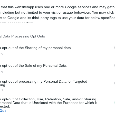
 that this website/app uses one or more Google services and may gath
including but not limited to your visit or usage behaviour. You may click 
 to Google and its third-party tags to use your data for below specifi
ogle consent section.
Lisätietoja:
www.jhi-tilit.fi
l Data Processing Opt Outs
Tilitoimiston erityisosaaminen
o opt-out of the Sharing of my personal data.
In
Palvelukielet
Yhtiökoko
Suomi
Keskikokoiset
o opt-out of the Sale of my Personal Data.
In
Pienet
Mikrot
to opt-out of processing my Personal Data for Targeted
ing.
In
o opt-out of Collection, Use, Retention, Sale, and/or Sharing
Yhtiömuodot
ersonal Data that Is Unrelated with the Purposes for which it
lected.
Yksityinen osakeyhtiö
Out