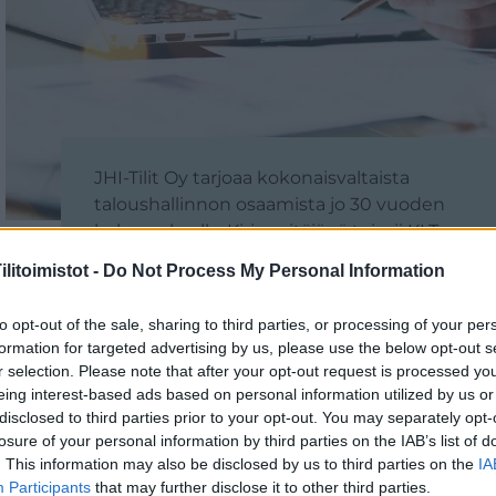
JHI-Tilit Oy tarjoaa kokonaisvaltaista
taloushallinnon osaamista jo 30 vuoden
kokemuksella. Kirjanpitäjänä toimii KLT-
kirjanpitäjä.
litoimistot -
Do Not Process My Personal Information
to opt-out of the sale, sharing to third parties, or processing of your per
formation for targeted advertising by us, please use the below opt-out s
r selection. Please note that after your opt-out request is processed y
eing interest-based ads based on personal information utilized by us or
disclosed to third parties prior to your opt-out. You may separately opt-
losure of your personal information by third parties on the IAB’s list of
. This information may also be disclosed by us to third parties on the
IA
Participants
that may further disclose it to other third parties.