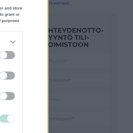
er and store
to grant or
ed purposes
YHTEYDENOTTO­
PYYNTÖ TILI­
TOIMISTOON