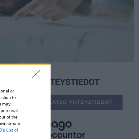
YHTEYSTIEDOT
sonal or
ection to
KATSO YHTEYSTIEDOT
ou may
 personal
out of the
 downstream
B’s List of