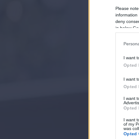
Please note
information 
deny consent
in below Go
Persona
I want t
Opted 
I want t
Opted 
I want 
Advertis
Opted 
I want t
of my P
was col
Opted 