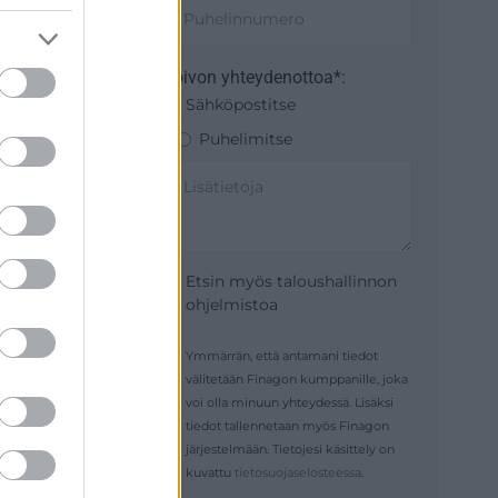
Toivon yhteydenottoa*:
Sähköpostitse
Puhelimitse
Etsin myös taloushallinnon
ohjelmistoa
Ymmärrän, että antamani tiedot
välitetään Finagon kumppanille, joka
voi olla minuun yhteydessä. Lisäksi
tiedot tallennetaan myös Finagon
järjestelmään. Tietojesi käsittely on
kuvattu
tietosuojaselosteessa
.