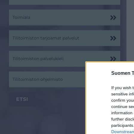
Toimiala
Tilitoimiston tarjoamat palvelut
Tilitoimiston palvelukieli
Suomen Ti
Tilitoimiston ohjelmisto
If you wish 
sensitive in
confirm you
continue se
information 
further disc
participants
Downstream 