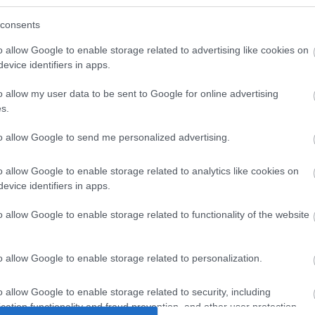
Asunto-osakeyhtiö
Osuuskunta
consents
Kommandiittiyhtiö
o allow Google to enable storage related to advertising like cookies on
Avoin yhtiö
evice identifiers in apps.
Toiminimi
o allow my user data to be sent to Google for online advertising
Järjestöt ja yhdistykset
s.
to allow Google to send me personalized advertising.
Toimiala
o allow Google to enable storage related to analytics like cookies on
Informaatio ja viestintä
evice identifiers in apps.
Kuljetusliike­toiminta
o allow Google to enable storage related to functionality of the website
Majoitus- ja ravitsemistoiminta
Palveluliiketoiminta
o allow Google to enable storage related to personalization.
Rakentaminen
Teollisuus
o allow Google to enable storage related to security, including
cation functionality and fraud prevention, and other user protection.
Terveys- ja sosiaalipalvelut