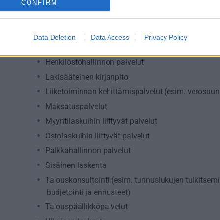
CONFIRM
Palvelutarjonta
Data Deletion
Data Access
Privacy Policy
ALV-laskelmat, ilmoitukset verottajalle ja tilinpäät
Henkilöstöhallinnon palvelut
Lakisääteinen kirjanpito
Liiketoiminnan kehittämispalvelut (esim. verosuunn
Maksatuspalvelut
Myyntilaskuihin liittyvät palvelut
Ostolaskuihin liittyvät palvelut
Palkkahallinnon palvelut
Sisäinen laskenta
Talouskonsultointi (esim. tunnuslukujen tulkitsemi
budjetointi ja ennusteet)
Talouspäällikköpalvelut