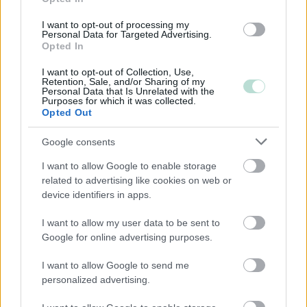
Kommandiittiyhtiö
I want to opt-out of processing my
Avoin yhtiö
Personal Data for Targeted Advertising.
Opted In
Toiminimi
I want to opt-out of Collection, Use,
Retention, Sale, and/or Sharing of my
Personal Data that Is Unrelated with the
Purposes for which it was collected.
Toimiala
Opted Out
Kiinteistöalan toiminta
Google consents
Kuljetusliike­toiminta
Majoitus- ja ravitsemistoiminta
I want to allow Google to enable storage
related to advertising like cookies on web or
Palveluliiketoiminta
device identifiers in apps.
Rakentaminen
I want to allow my user data to be sent to
Teollisuus
Google for online advertising purposes.
Terveys- ja sosiaalipalvelut
I want to allow Google to send me
personalized advertising.
Palvelutarjonta