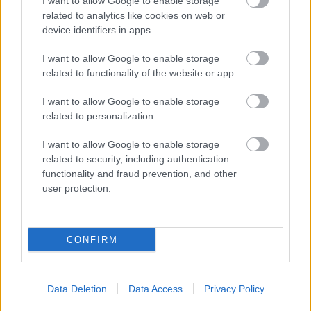
I want to allow Google to enable storage
ALV-laskelmat, ilmoitukset verottajalle ja
related to analytics like cookies on web or
device identifiers in apps.
tilinpäätökset
Henkilöstöhallinnon palvelut
I want to allow Google to enable storage
Lakisääteinen kirjanpito
related to functionality of the website or app.
Liiketoiminnan kehittämispalvelut (esim.
I want to allow Google to enable storage
verosuunnittelu)
related to personalization.
Maksatuspalvelut
I want to allow Google to enable storage
Myyntilaskuihin liittyvät palvelut
related to security, including authentication
Ostolaskuihin liittyvät palvelut
functionality and fraud prevention, and other
user protection.
Palkkahallinnon palvelut
Ulkoinen laskenta
Yrityksen elinkaarenhallinta (esim. yrityksen
CONFIRM
perustamispalvelut)
Data Deletion
Data Access
Privacy Policy