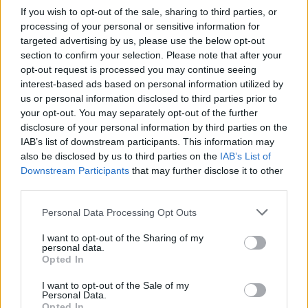
If you wish to opt-out of the sale, sharing to third parties, or
https://tilikonsilo.fi/
processing of your personal or sensitive information for
targeted advertising by us, please use the below opt-out
section to confirm your selection. Please note that after your
Tilitoimiston erityisosaaminen
opt-out request is processed you may continue seeing
interest-based ads based on personal information utilized by
Palvelukielet
us or personal information disclosed to third parties prior to
Suomi
your opt-out. You may separately opt-out of the further
disclosure of your personal information by third parties on the
IAB’s list of downstream participants. This information may
also be disclosed by us to third parties on the
IAB’s List of
Yhtiökoko
Downstream Participants
that may further disclose it to other
Keskikokoiset
third parties.
Pienet
Please note that this website/app uses one or more Google
Personal Data Processing Opt Outs
services and may gather and store information including but
Mikrot
not limited to your visit or usage behaviour. You may click to
I want to opt-out of the Sharing of my
personal data.
grant or deny consent to Google and its third-party tags to
Opted In
use your data for below specified purposes in below Google
Yhtiömuodot
consent section.
I want to opt-out of the Sale of my
Personal Data.
Yksityinen osakeyhtiö
Opted In