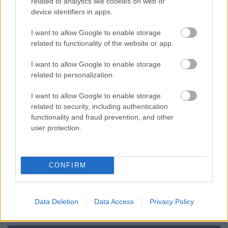
related to analytics like cookies on web or
device identifiers in apps.
Maksatuspalvelut
Myyntilaskuihin liittyvät palvelut
I want to allow Google to enable storage
related to functionality of the website or app.
Ostolaskuihin liittyvät palvelut
Palkkahallinnon palvelut
I want to allow Google to enable storage
related to personalization.
Sisäinen laskenta
Talouskonsultointi (esim. tunnuslukujen
I want to allow Google to enable storage
tulkitseminen, budjetointi ja ennusteet)
related to security, including authentication
functionality and fraud prevention, and other
Talouspäällikköpalvelut
user protection.
Ulkoinen laskenta
Yrityksen elinkaarenhallinta (esim. yrityksen
perustamispalvelut)
CONFIRM
YHTEYSTIEDOT
Data Deletion
Data Access
Privacy Policy