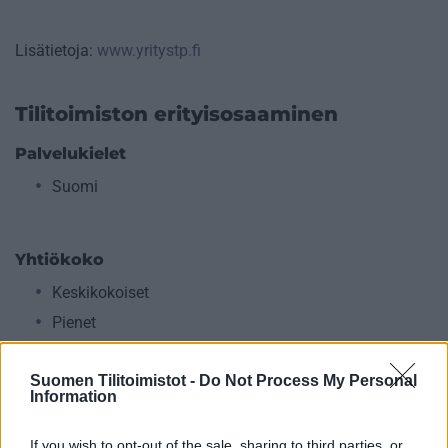
Lisätietoja:
www.yritystp.fi
Tilitoimiston erityisosaaminen
Palvelukielet
Suomi
Yhtiökoko
Keskikokoiset
Pienet
Mikrot
Suomen Tilitoimistot -
Do Not Process My Personal
Information
Yhtiömuodot
If you wish to opt-out of the sale, sharing to third parties, or