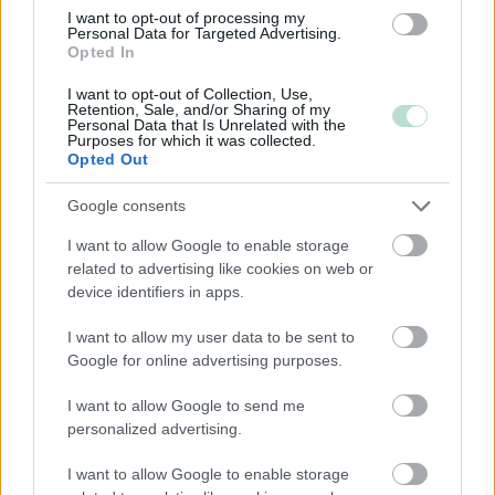
I want to opt-out of processing my
Majoitus- ja ravitsemistoiminta
Personal Data for Targeted Advertising.
Opted In
Palveluliiketoiminta
Rakentaminen
I want to opt-out of Collection, Use,
Retention, Sale, and/or Sharing of my
Teollisuus
Personal Data that Is Unrelated with the
Purposes for which it was collected.
Terveys- ja sosiaalipalvelut
Opted Out
Google consents
Palvelutarjonta
I want to allow Google to enable storage
related to advertising like cookies on web or
ALV-laskelmat, ilmoitukset verottajalle ja
device identifiers in apps.
tilinpäätökset
Henkilöstöhallinnon palvelut
I want to allow my user data to be sent to
Google for online advertising purposes.
Konserneihin liittyvät palvelut
Kriisiyritysten hallinta
I want to allow Google to send me
personalized advertising.
Lakisääteinen kirjanpito
Liiketoiminnan kehittämispalvelut (esim.
I want to allow Google to enable storage
verosuunnittelu)