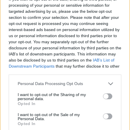
Yksityinen osakeyhtiö
processing of your personal or sensitive information for
targeted advertising by us, please use the below opt-out
Asunto-osakeyhtiö
section to confirm your selection. Please note that after your
Osuuskunta
opt-out request is processed you may continue seeing
Kommandiittiyhtiö
interest-based ads based on personal information utilized by
us or personal information disclosed to third parties prior to
Avoin yhtiö
your opt-out. You may separately opt-out of the further
Toiminimi
disclosure of your personal information by third parties on the
IAB’s list of downstream participants. This information may
Järjestöt ja yhdistykset
also be disclosed by us to third parties on the
IAB’s List of
Downstream Participants
that may further disclose it to other
third parties.
Toimiala
Please note that this website/app uses one or more Google
Personal Data Processing Opt Outs
Informaatio ja viestintä
services and may gather and store information including but
Kansainvälisten organisaatioiden ja toimielinten
not limited to your visit or usage behaviour. You may click to
I want to opt-out of the Sharing of my
personal data.
grant or deny consent to Google and its third-party tags to
toiminta
Opted In
use your data for below specified purposes in below Google
Kiinteistöalan toiminta
consent section.
I want to opt-out of the Sale of my
Personal Data.
Kuljetusliike­toiminta
Opted In
Maa-, metsä- ja kalatalous