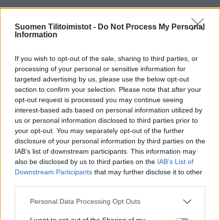
Palvelukielet
Suomen Tilitoimistot -
Do Not Process My Personal
Suomi
Information
Englanti
Venäjä
If you wish to opt-out of the sale, sharing to third parties, or
processing of your personal or sensitive information for
targeted advertising by us, please use the below opt-out
section to confirm your selection. Please note that after your
Yhtiökoko
opt-out request is processed you may continue seeing
Keskikokoiset
interest-based ads based on personal information utilized by
us or personal information disclosed to third parties prior to
Pienet
your opt-out. You may separately opt-out of the further
Mikrot
disclosure of your personal information by third parties on the
IAB’s list of downstream participants. This information may
also be disclosed by us to third parties on the
IAB’s List of
Downstream Participants
that may further disclose it to other
Yhtiömuodot
third parties.
Yksityinen osakeyhtiö
Please note that this website/app uses one or more Google
Personal Data Processing Opt Outs
Asunto-osakeyhtiö
services and may gather and store information including but
not limited to your visit or usage behaviour. You may click to
I want to opt-out of the Sharing of my