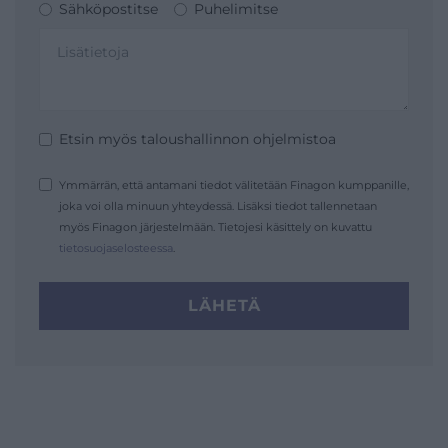
Sähköpostitse
Puhelimitse
Etsin myös taloushallinnon ohjelmistoa
Ymmärrän, että antamani tiedot välitetään Finagon kumppanille,
joka voi olla minuun yhteydessä. Lisäksi tiedot tallennetaan
myös Finagon järjestelmään. Tietojesi käsittely on kuvattu
tietosuojaselosteessa
.
LÄHETÄ