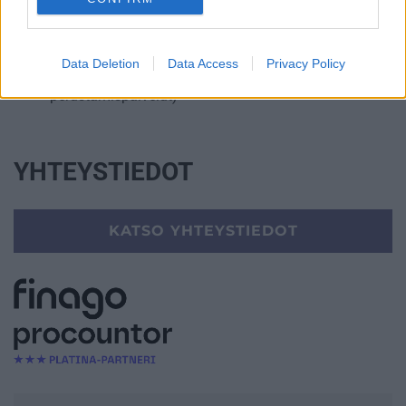
Ulkoinen laskenta
Ulkomaankauppa ja siihen liittyvä konsultointi
Data Deletion
Data Access
Privacy Policy
Yrityksen elinkaarenhallinta (esim. yrityksen
perustamispalvelut)
YHTEYSTIEDOT
KATSO YHTEYSTIEDOT