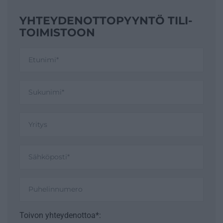
YHTEYDENOTTO­PYYNTÖ TILI­
TOIMISTOON
Toivon yhteydenottoa*: