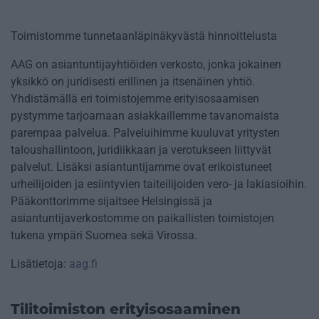
Toimistomme tunnetaanläpinäkyvästä hinnoittelusta
AAG on asiantuntijayhtiöiden verkosto, jonka jokainen
yksikkö on juridisesti erillinen ja itsenäinen yhtiö.
Yhdistämällä eri toimistojemme erityisosaamisen
pystymme tarjoamaan asiakkaillemme tavanomaista
parempaa palvelua. Palveluihimme kuuluvat yritysten
taloushallintoon, juridiikkaan ja verotukseen liittyvät
palvelut. Lisäksi asiantuntijamme ovat erikoistuneet
urheilijoiden ja esiintyvien taiteilijoiden vero- ja lakiasioihin.
Pääkonttorimme sijaitsee Helsingissä ja
asiantuntijaverkostomme on paikallisten toimistojen
tukena ympäri Suomea sekä Virossa.
Lisätietoja:
aag.fi
Tilitoimiston erityisosaaminen