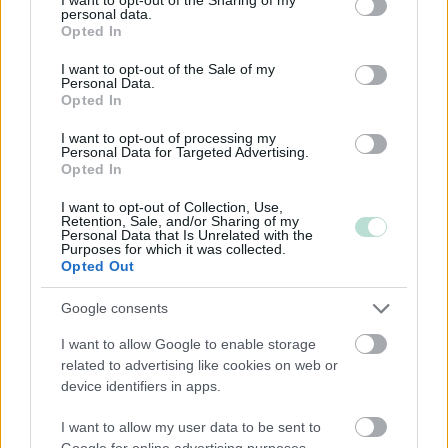
Kommandiittiyhtiö
personal data.
grant or deny consent to Google and its third-party tags to
Opted In
Avoin yhtiö
use your data for below specified purposes in below Google
Toiminimi
consent section.
I want to opt-out of the Sale of my
Personal Data.
Opted In
Toimiala
I want to opt-out of processing my
Personal Data for Targeted Advertising.
Informaatio ja viestintä
Opted In
Kuljetusliike­toiminta
I want to opt-out of Collection, Use,
Retention, Sale, and/or Sharing of my
Majoitus- ja ravitsemistoiminta
Personal Data that Is Unrelated with the
Purposes for which it was collected.
Palveluliiketoiminta
Opted Out
Teollisuus
Google consents
Terveys- ja sosiaalipalvelut
I want to allow Google to enable storage
related to advertising like cookies on web or
device identifiers in apps.
Palvelutarjonta
ALV-laskelmat, ilmoitukset verottajalle ja
I want to allow my user data to be sent to
Google for online advertising purposes.