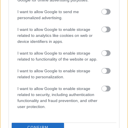
tilinpäätökset
Henkilöstöhallinnon palvelut
I want to allow Google to send me
Juridiset palvelut
personalized advertising.
Konserneihin liittyvät palvelut
I want to allow Google to enable storage
Kriisiyritysten hallinta
related to analytics like cookies on web or
device identifiers in apps.
Lakisääteinen kirjanpito
Liiketoiminnan kehittämispalvelut (esim.
I want to allow Google to enable storage
verosuunnittelu)
related to functionality of the website or app.
Maksatuspalvelut
I want to allow Google to enable storage
Myyntilaskuihin liittyvät palvelut
related to personalization.
Ostolaskuihin liittyvät palvelut
I want to allow Google to enable storage
Palkkahallinnon palvelut
related to security, including authentication
functionality and fraud prevention, and other
Sisäinen laskenta
user protection.
Talouskonsultointi (esim. tunnuslukujen
tulkitseminen, budjetointi ja ennusteet)
Talouspäällikköpalvelut
CONFIRM