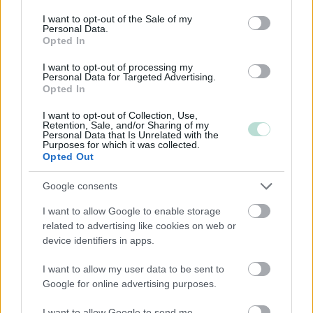
consent section.
Yksityinen osakeyhtiö
I want to opt-out of the Sale of my
Personal Data.
Opted In
Toimiala
I want to opt-out of processing my
Personal Data for Targeted Advertising.
Opted In
Informaatio ja viestintä
Kiinteistöalan toiminta
I want to opt-out of Collection, Use,
Retention, Sale, and/or Sharing of my
Majoitus- ja ravitsemistoiminta
Personal Data that Is Unrelated with the
Purposes for which it was collected.
Palveluliiketoiminta
Opted Out
Rahoitus- ja vakuutustoiminta
Google consents
Rakentaminen
I want to allow Google to enable storage
Teollisuus
related to advertising like cookies on web or
device identifiers in apps.
Palvelutarjonta
I want to allow my user data to be sent to
Google for online advertising purposes.
ALV-laskelmat, ilmoitukset verottajalle ja
tilinpäätökset
I want to allow Google to send me