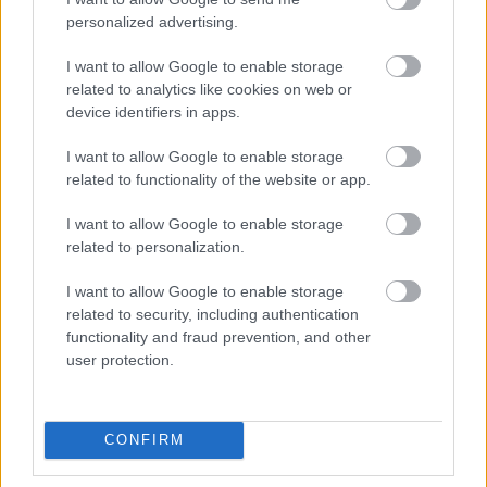
Henkilöstöhallinnon palvelut
personalized advertising.
Kansainvälistymispalvelut
I want to allow Google to enable storage
Konserneihin liittyvät palvelut
related to analytics like cookies on web or
device identifiers in apps.
Lakisääteinen kirjanpito
Liiketoiminnan kehittämispalvelut (esim.
I want to allow Google to enable storage
verosuunnittelu)
related to functionality of the website or app.
Myyntilaskuihin liittyvät palvelut
I want to allow Google to enable storage
Ostolaskuihin liittyvät palvelut
related to personalization.
Palkkahallinnon palvelut
I want to allow Google to enable storage
Sisäinen laskenta
related to security, including authentication
functionality and fraud prevention, and other
Talouskonsultointi (esim. tunnuslukujen
user protection.
tulkitseminen, budjetointi ja ennusteet)
Talouspäällikköpalvelut
Ulkoinen laskenta
CONFIRM
Ulkomaankauppa ja siihen liittyvä konsultointi