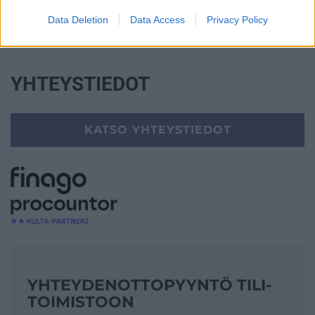
Yrityksen elinkaarenhallinta (esim. yrityksen
Data Deletion
Data Access
Privacy Policy
perustamispalvelut)
YHTEYSTIEDOT
KATSO YHTEYSTIEDOT
YHTEYDENOTTO­PYYNTÖ TILI­
TOIMISTOON