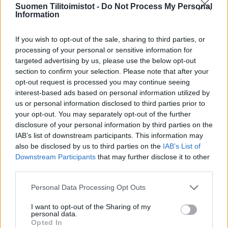
Lisätietoja:
www.accurateaccounting.fi
Suomen Tilitoimistot -
Do Not Process My Personal
Information
Tilitoimiston erityisosaaminen
If you wish to opt-out of the sale, sharing to third parties, or
processing of your personal or sensitive information for
Palvelukielet
targeted advertising by us, please use the below opt-out
Suomi
section to confirm your selection. Please note that after your
opt-out request is processed you may continue seeing
Englanti
interest-based ads based on personal information utilized by
Ruotsi
us or personal information disclosed to third parties prior to
your opt-out. You may separately opt-out of the further
disclosure of your personal information by third parties on the
IAB’s list of downstream participants. This information may
Yhtiökoko
also be disclosed by us to third parties on the
IAB’s List of
Suuret
Downstream Participants
that may further disclose it to other
third parties.
Keskikokoiset
Pienet
Please note that this website/app uses one or more Google
Personal Data Processing Opt Outs
services and may gather and store information including but
not limited to your visit or usage behaviour. You may click to
I want to opt-out of the Sharing of my
personal data.
grant or deny consent to Google and its third-party tags to
Yhtiömuodot
Opted In
use your data for below specified purposes in below Google