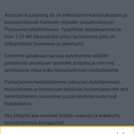
Accurate Accounting Oy on erikoistunut kasvuhakuisten ja
kansainvälisesti toimivien yritysten taloushallintoon
Procountor-ohjelmistossa. Tyypillinen asiakkaamme on
noin 1-10 M€ liikevaihdon yritys tai konserni, jolla on
tytäryrityksiä Suomessa ja ulkomailla.
Sovimme asiakkaan kanssa palvelumme sisällön
joustavasti asiakkaan tarpeiden pohjalta ja voimme
tarvittaessa ottaa koko taloushallinnon vastuullemme.
Panostamme henkilöstömme jatkuvaan kehittämiseen,
koulutukseen ja haastavien tehtävien hoitamiseen niin että
henkilöstömme osaaminen ja palvelumme laatu ovat
huipputasoa.
Ota yhteyttä kun tarvitset erittäin osaavaa ja kokenutta
taloushallinnon kumppania!