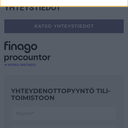
YHTEYSTIEDOT
KATSO YHTEYSTIEDOT
YHTEYDENOTTO­PYYNTÖ TILI­
TOIMISTOON