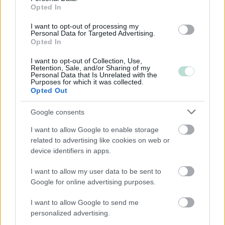
Järjestöt ja yhdistykset
Opted In
I want to opt-out of processing my
Personal Data for Targeted Advertising.
Toimiala
Opted In
Informaatio ja viestintä
I want to opt-out of Collection, Use,
Retention, Sale, and/or Sharing of my
Julkinen hallinto
Personal Data that Is Unrelated with the
Purposes for which it was collected.
Kiinteistöalan toiminta
Opted Out
Kuljetusliike­toiminta
Google consents
Maa-, metsä- ja kalatalous
I want to allow Google to enable storage
Majoitus- ja ravitsemistoiminta
related to advertising like cookies on web or
Palveluliiketoiminta
device identifiers in apps.
Rahoitus- ja vakuutustoiminta
I want to allow my user data to be sent to
Rakentaminen
Google for online advertising purposes.
Teollisuus
I want to allow Google to send me
Terveys- ja sosiaalipalvelut
personalized advertising.