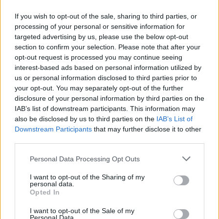
Suomi
If you wish to opt-out of the sale, sharing to third parties, or
processing of your personal or sensitive information for
Yhtiökoko
targeted advertising by us, please use the below opt-out
section to confirm your selection. Please note that after your
Keskikokoiset
opt-out request is processed you may continue seeing
interest-based ads based on personal information utilized by
Pienet
us or personal information disclosed to third parties prior to
Mikrot
your opt-out. You may separately opt-out of the further
disclosure of your personal information by third parties on the
IAB’s list of downstream participants. This information may
Yhtiömuodot
also be disclosed by us to third parties on the
IAB’s List of
Downstream Participants
that may further disclose it to other
Yksityinen osakeyhtiö
third parties.
Asunto-osakeyhtiö
Please note that this website/app uses one or more Google
Personal Data Processing Opt Outs
Osuuskunta
services and may gather and store information including but
not limited to your visit or usage behaviour. You may click to
I want to opt-out of the Sharing of my
Kommandiittiyhtiö
personal data.
grant or deny consent to Google and its third-party tags to
Opted In
Avoin yhtiö
use your data for below specified purposes in below Google
Toiminimi
consent section.
I want to opt-out of the Sale of my
Personal Data.