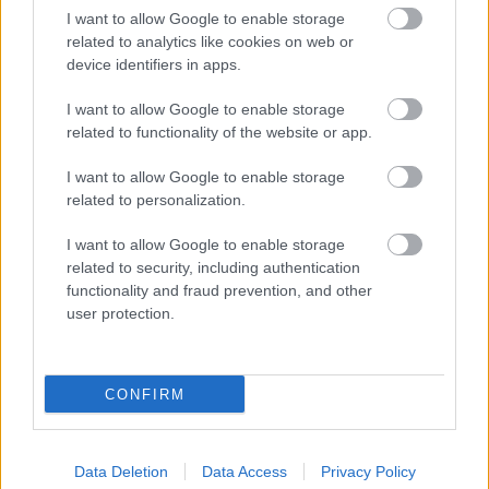
I want to allow Google to enable storage
Palvelutarjonta
related to analytics like cookies on web or
device identifiers in apps.
ALV-laskelmat, ilmoitukset verottajalle ja
tilinpäätökset
I want to allow Google to enable storage
related to functionality of the website or app.
Henkilöstöhallinnon palvelut
Konserneihin liittyvät palvelut
I want to allow Google to enable storage
related to personalization.
Lakisääteinen kirjanpito
Maksatuspalvelut
I want to allow Google to enable storage
Myyntilaskuihin liittyvät palvelut
related to security, including authentication
functionality and fraud prevention, and other
Ostolaskuihin liittyvät palvelut
user protection.
Palkkahallinnon palvelut
Talouskonsultointi (esim. tunnuslukujen
tulkitseminen, budjetointi ja ennusteet)
CONFIRM
Ulkoinen laskenta
Data Deletion
Data Access
Privacy Policy