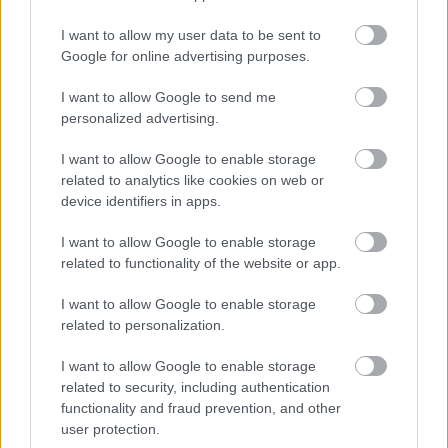
Rakentaminen
I want to allow my user data to be sent to
Teollisuus
Google for online advertising purposes.
Terveys- ja sosiaalipalvelut
I want to allow Google to send me
personalized advertising.
Palvelutarjonta
I want to allow Google to enable storage
related to analytics like cookies on web or
ALV-laskelmat, ilmoitukset verottajalle ja
device identifiers in apps.
tilinpäätökset
I want to allow Google to enable storage
Henkilöstöhallinnon palvelut
related to functionality of the website or app.
Juridiset palvelut
I want to allow Google to enable storage
Lakisääteinen kirjanpito
related to personalization.
Liiketoiminnan kehittämispalvelut (esim.
verosuunnittelu)
I want to allow Google to enable storage
related to security, including authentication
Maksatuspalvelut
functionality and fraud prevention, and other
Myyntilaskuihin liittyvät palvelut
user protection.