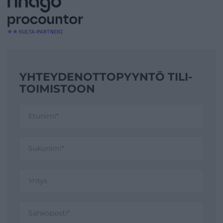
YHTEYDENOTTO­PYYNTÖ TILI­
TOIMISTOON