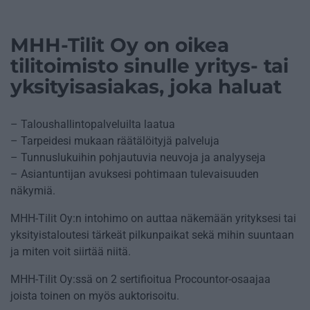
MHH-Tilit Oy on oikea
tilitoimisto sinulle yritys- tai
yksityisasiakas, joka haluat
– Taloushallintopalveluilta laatua
– Tarpeidesi mukaan räätälöityjä palveluja
– Tunnuslukuihin pohjautuvia neuvoja ja analyyseja
– Asiantuntijan avuksesi pohtimaan tulevaisuuden
näkymiä.
MHH-Tilit Oy:n intohimo on auttaa näkemään yrityksesi tai
yksityistaloutesi tärkeät pilkunpaikat sekä mihin suuntaan
ja miten voit siirtää niitä.
MHH-Tilit Oy:ssä on 2 sertifioitua Procountor-osaajaa
joista toinen on myös auktorisoitu.