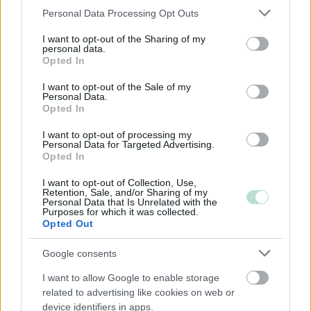
Asunto-osakeyhtiö
Please note that this website/app uses one or more Google
Personal Data Processing Opt Outs
services and may gather and store information including but
Osuuskunta
not limited to your visit or usage behaviour. You may click to
I want to opt-out of the Sharing of my
Kommandiittiyhtiö
personal data.
grant or deny consent to Google and its third-party tags to
Opted In
use your data for below specified purposes in below Google
Avoin yhtiö
consent section.
I want to opt-out of the Sale of my
Toiminimi
Personal Data.
Opted In
Järjestöt ja yhdistykset
I want to opt-out of processing my
Personal Data for Targeted Advertising.
Opted In
Toimiala
I want to opt-out of Collection, Use,
Informaatio ja viestintä
Retention, Sale, and/or Sharing of my
Personal Data that Is Unrelated with the
Kiinteistöalan toiminta
Purposes for which it was collected.
Opted Out
Kuljetusliike­toiminta
Maa-, metsä- ja kalatalous
Google consents
Majoitus- ja ravitsemistoiminta
I want to allow Google to enable storage
Palveluliiketoiminta
related to advertising like cookies on web or
device identifiers in apps.
Rahoitus- ja vakuutustoiminta