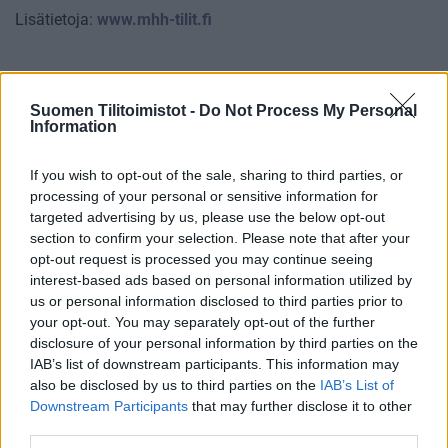
Lisätietoja:
www.mhh-tilit.fi
Tilitoimiston erityisosaaminen
Suomen Tilitoimistot -
Do Not Process My Personal
Palvelukielet
Information
Suomi
If you wish to opt-out of the sale, sharing to third parties, or
Englanti
processing of your personal or sensitive information for
targeted advertising by us, please use the below opt-out
section to confirm your selection. Please note that after your
Yhtiökoko
opt-out request is processed you may continue seeing
interest-based ads based on personal information utilized by
Pienet
us or personal information disclosed to third parties prior to
Mikrot
your opt-out. You may separately opt-out of the further
disclosure of your personal information by third parties on the
IAB’s list of downstream participants. This information may
also be disclosed by us to third parties on the
IAB’s List of
Yhtiömuodot
Downstream Participants
that may further disclose it to other
Yksityinen osakeyhtiö
third parties.