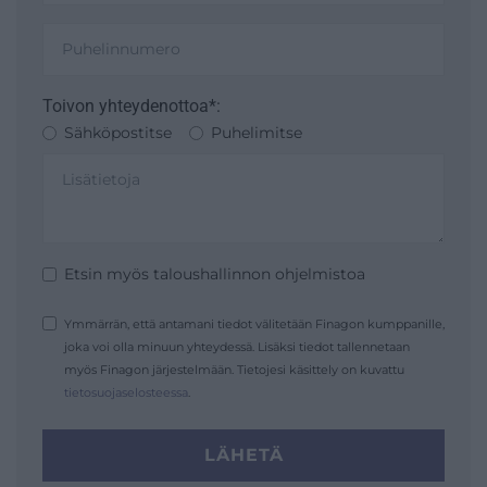
Toivon yhteydenottoa*:
Sähköpostitse
Puhelimitse
Etsin myös taloushallinnon ohjelmistoa
Ymmärrän, että antamani tiedot välitetään Finagon kumppanille,
joka voi olla minuun yhteydessä. Lisäksi tiedot tallennetaan
myös Finagon järjestelmään. Tietojesi käsittely on kuvattu
tietosuojaselosteessa
.
LÄHETÄ