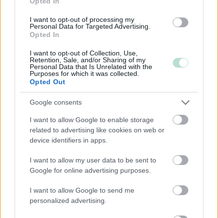
Opted In
Kiinteistöalan toiminta
I want to opt-out of processing my
Kuljetusliike­toiminta
Personal Data for Targeted Advertising.
Opted In
Maa-, metsä- ja kalatalous
Majoitus- ja ravitsemistoiminta
I want to opt-out of Collection, Use,
Retention, Sale, and/or Sharing of my
Palveluliiketoiminta
Personal Data that Is Unrelated with the
Purposes for which it was collected.
Rakentaminen
Opted Out
Teollisuus
Google consents
Terveys- ja sosiaalipalvelut
I want to allow Google to enable storage
related to advertising like cookies on web or
device identifiers in apps.
Palvelutarjonta
I want to allow my user data to be sent to
ALV-laskelmat, ilmoitukset verottajalle ja
Google for online advertising purposes.
tilinpäätökset
Henkilöstöhallinnon palvelut
I want to allow Google to send me
personalized advertising.
Juridiset palvelut
Konserneihin liittyvät palvelut