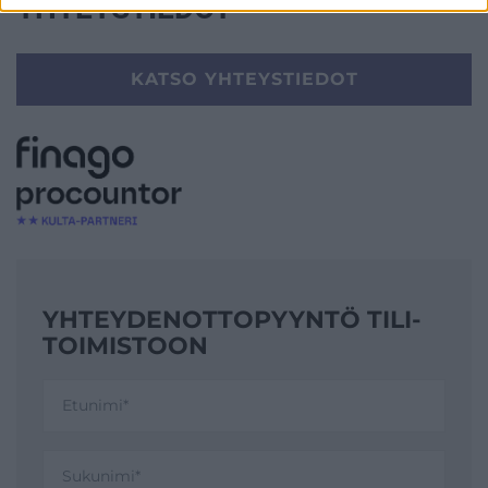
YHTEYSTIEDOT
KATSO YHTEYSTIEDOT
YHTEYDENOTTO­PYYNTÖ TILI­
TOIMISTOON