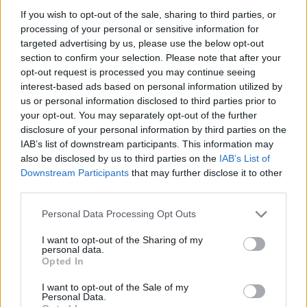
Suuret
If you wish to opt-out of the sale, sharing to third parties, or
Keskikokoiset
processing of your personal or sensitive information for
targeted advertising by us, please use the below opt-out
Pienet
section to confirm your selection. Please note that after your
Mikrot
opt-out request is processed you may continue seeing
interest-based ads based on personal information utilized by
us or personal information disclosed to third parties prior to
your opt-out. You may separately opt-out of the further
Yhtiömuodot
disclosure of your personal information by third parties on the
Yksityinen osakeyhtiö
IAB’s list of downstream participants. This information may
also be disclosed by us to third parties on the
IAB’s List of
Kommandiittiyhtiö
Downstream Participants
that may further disclose it to other
Avoin yhtiö
third parties.
Toiminimi
Please note that this website/app uses one or more Google
Personal Data Processing Opt Outs
Järjestöt ja yhdistykset
services and may gather and store information including but
not limited to your visit or usage behaviour. You may click to
I want to opt-out of the Sharing of my
personal data.
grant or deny consent to Google and its third-party tags to
Opted In
use your data for below specified purposes in below Google
Toimiala
consent section.
I want to opt-out of the Sale of my
Personal Data.
Informaatio ja viestintä