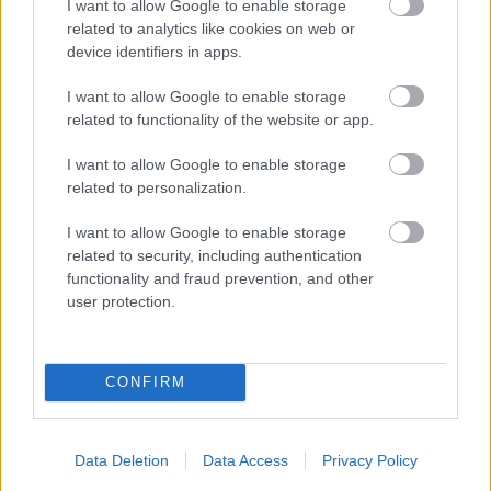
I want to allow Google to enable storage
related to analytics like cookies on web or
Lakisääteinen kirjanpito
device identifiers in apps.
Liiketoiminnan kehittämispalvelut (esim.
verosuunnittelu)
I want to allow Google to enable storage
related to functionality of the website or app.
Maksatuspalvelut
Myyntilaskuihin liittyvät palvelut
I want to allow Google to enable storage
related to personalization.
Ostolaskuihin liittyvät palvelut
Palkkahallinnon palvelut
I want to allow Google to enable storage
Sisäinen laskenta
related to security, including authentication
functionality and fraud prevention, and other
Talouskonsultointi (esim. tunnuslukujen
user protection.
tulkitseminen, budjetointi ja ennusteet)
Talouspäällikköpalvelut
Yrityksen elinkaarenhallinta (esim. yrityksen
CONFIRM
perustamispalvelut)
Data Deletion
Data Access
Privacy Policy