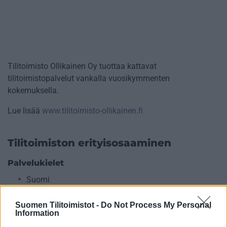
Tilitoimisto Ollikainen Oy tuottaa kattavat
tilitoimistopalvelut vankalla vuosikymmenten
kokemuksella.
Lue lisää
www.tilitoimisto-ollikainen.fi
Tilitoimiston erityisosaaminen
Palvelukielet
Suomi
Suomen Tilitoimistot -
Do Not Process My Personal
Information
Yhtiökoko