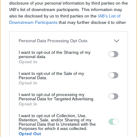
disclosure of your personal information by third parties on the
päätösten perustaksi. Saat meiltä lisäksi vero-, laki- ja
IAB’s list of downstream participants. This information may
neuvontapalveluita yrityksesi elinkaaren kaikkiin vaiheisiin.
also be disclosed by us to third parties on the
IAB’s List of
Downstream Participants
that may further disclose it to other
All our accounting services and graphical financial reports
third parties.
are also available in English.
Please note that this website/app uses one or more Google
Personal Data Processing Opt Outs
www.taloussatama.fi/
services and may gather and store information including but
not limited to your visit or usage behaviour. You may click to
I want to opt-out of the Sharing of my
personal data.
grant or deny consent to Google and its third-party tags to
Tilitoimiston erityisosaaminen
Opted In
use your data for below specified purposes in below Google
consent section.
I want to opt-out of the Sale of my
Palvelukielet
Personal Data.
Opted In
Suomi
Englanti
I want to opt-out of processing my
Personal Data for Targeted Advertising.
Opted In
I want to opt-out of Collection, Use,
Yhtiökoko
Retention, Sale, and/or Sharing of my
Personal Data that Is Unrelated with the
Suuret
Purposes for which it was collected.
Opted Out
Keskikokoiset