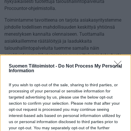
nykyaikaisesti tuotettuja taloushallintopalveluita
Procountor-ohjelmistolla.
Toimintamme tavoitteena on tarjota asiakasyritystemme
johdolle todellisen mahdollisuuden keskittyä yhtiönsä
menestyksen kannalta olennaiseen. Tuottamalla
asiakkaillemme räätälöityjä ja laadukkaita
taloushallintopalveluita tuemme samalla näin
asiakkaidemme liiketoiminnan suunnittelua ja toteutusta.
Suomen Tilitoimistot -
Do Not Process My Personal
Haluamme myös henkilökohtaisesti tuntea asiakkaamme
Information
ja näin jokaisella asiakkaallamme on yrityksessämme
nimetty yhteyshenkilö, joka huolehtii asiakassuhteesta
If you wish to opt-out of the sale, sharing to third parties, or
kokonaisuutena. Hinnoittelumme peruste on aina selkeä ja
processing of your personal or sensitive information for
kilpailukykyinen tuntiveloitus.
targeted advertising by us, please use the below opt-out
section to confirm your selection. Please note that after your
Toimimme asiakasyrityksillemme strategisena
opt-out request is processed you may continue seeing
kumppanina, jonka tärkein yksittäinen tehtävä on tuottaa
interest-based ads based on personal information utilized by
luotettavaa, helposti luettavaa ja ennustavaa graafista
us or personal information disclosed to third parties prior to
taloushallintoraportointia asiakkaan liiketaloudellisten
your opt-out. You may separately opt-out of the further