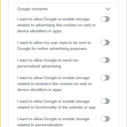
Pienet
Google consents
Mikrot
I want to allow Google to enable storage
related to advertising like cookies on web or
device identifiers in apps.
Yhtiömuodot
I want to allow my user data to be sent to
Yksityinen osakeyhtiö
Google for online advertising purposes.
I want to allow Google to send me
Toimiala
personalized advertising.
Informaatio ja viestintä
I want to allow Google to enable storage
related to analytics like cookies on web or
Majoitus- ja ravitsemistoiminta
device identifiers in apps.
Palveluliiketoiminta
Rahoitus- ja vakuutustoiminta
I want to allow Google to enable storage
related to functionality of the website or app.
Rakentaminen
I want to allow Google to enable storage
related to personalization.