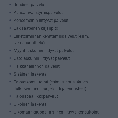
Juridiset palvelut
Kansainvälistymispalvelut
Konserneihin liittyvät palvelut
Lakisääteinen kirjanpito
Liiketoiminnan kehittämispalvelut (esim.
verosuunnittelu)
Myyntilaskuihin liittyvät palvelut
Ostolaskuihin liittyvät palvelut
Palkkahallinnon palvelut
Sisäinen laskenta
Talouskonsultointi (esim. tunnuslukujen
tulkitseminen, budjetointi ja ennusteet)
Talouspäällikköpalvelut
Ulkoinen laskenta
Ulkomaankauppa ja siihen liittyvä konsultointi