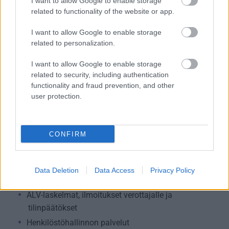
I want to allow Google to enable storage
Rahoitus- ja vakuutustoiminta
related to functionality of the website or app.
Rakentaminen
I want to allow Google to enable storage
Teollisuus
related to personalization.
Terveys- ja sosiaalipalvelut
Apteekkiala
I want to allow Google to enable storage
related to security, including authentication
Yhdistykset ja järjestöt
functionality and fraud prevention, and other
Taide- ja kulttuuriala
user protection.
Urheiluseurat
Sijoitustoiminta
CONFIRM
Kaupan ala
Data Deletion
Data Access
Privacy Policy
Palvelutarjonta
ALV-laskelmat, ilmoitukset verottajalle ja
tilinpäätökset
Henkilöstöhallinnon palvelut