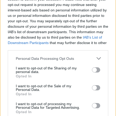
opt-out request is processed you may continue seeing
Suomi
interest-based ads based on personal information utilized by
Englanti
us or personal information disclosed to third parties prior to
Ruotsi
your opt-out. You may separately opt-out of the further
disclosure of your personal information by third parties on the
IAB’s list of downstream participants. This information may
also be disclosed by us to third parties on the
IAB’s List of
Yhtiökoko
Downstream Participants
that may further disclose it to other
Suuret
third parties.
Keskikokoiset
Please note that this website/app uses one or more Google
Personal Data Processing Opt Outs
services and may gather and store information including but
Pienet
not limited to your visit or usage behaviour. You may click to
I want to opt-out of the Sharing of my
Mikrot
personal data.
grant or deny consent to Google and its third-party tags to
Opted In
use your data for below specified purposes in below Google
consent section.
I want to opt-out of the Sale of my
Personal Data.
Yhtiömuodot
Opted In
Yksityinen osakeyhtiö
I want to opt-out of processing my
Asunto-osakeyhtiö
Personal Data for Targeted Advertising.
Opted In
Osuuskunta