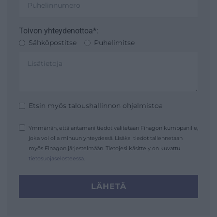
Toivon yhteydenottoa*:
Sähköpostitse
Puhelimitse
Etsin myös taloushallinnon ohjelmistoa
Ymmärrän, että antamani tiedot välitetään Finagon kumppanille,
joka voi olla minuun yhteydessä. Lisäksi tiedot tallennetaan
myös Finagon järjestelmään. Tietojesi käsittely on kuvattu
tietosuojaselosteessa
.
LÄHETÄ