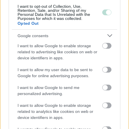
Kommandiittiyhtiö
I want to opt-out of Collection, Use,
Retention, Sale, and/or Sharing of my
Personal Data that Is Unrelated with the
Avoin yhtiö
Purposes for which it was collected.
Opted Out
Toiminimi
Järjestöt ja yhdistykset
Google consents
I want to allow Google to enable storage
related to advertising like cookies on web or
Toimiala
device identifiers in apps.
Informaatio ja viestintä
I want to allow my user data to be sent to
Kansainvälisten organisaatioiden ja toimielinten
Google for online advertising purposes.
toiminta
Kiinteistöalan toiminta
I want to allow Google to send me
personalized advertising.
Kuljetusliike­toiminta
Maa-, metsä- ja kalatalous
I want to allow Google to enable storage
related to analytics like cookies on web or
Majoitus- ja ravitsemistoiminta
device identifiers in apps.
Palveluliiketoiminta