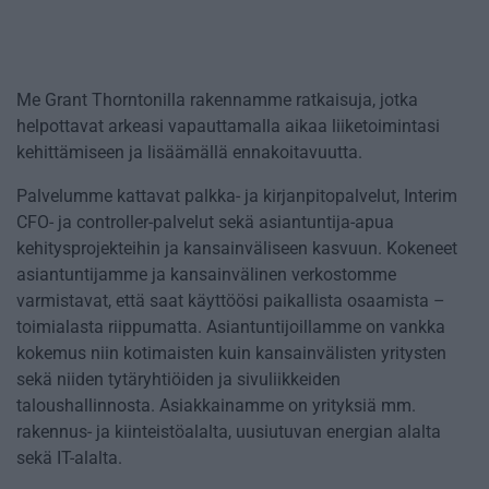
Me Grant Thorntonilla rakennamme ratkaisuja, jotka
helpottavat arkeasi vapauttamalla aikaa liiketoimintasi
kehittämiseen ja lisäämällä ennakoitavuutta.
Palvelumme kattavat palkka- ja kirjanpitopalvelut, Interim
CFO- ja controller-palvelut sekä asiantuntija-apua
kehitysprojekteihin ja kansainväliseen kasvuun. Kokeneet
asiantuntijamme ja kansainvälinen verkostomme
varmistavat, että saat käyttöösi paikallista osaamista –
toimialasta riippumatta. Asiantuntijoillamme on vankka
kokemus niin kotimaisten kuin kansainvälisten yritysten
sekä niiden tytäryhtiöiden ja sivuliikkeiden
taloushallinnosta. Asiakkainamme on yrityksiä mm.
rakennus- ja kiinteistöalalta, uusiutuvan energian alalta
sekä IT-alalta.