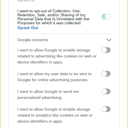
Pienet
I want to opt-out of Collection, Use,
Mikrot
Retention, Sale, and/or Sharing of my
Personal Data that Is Unrelated with the
Purposes for which it was collected.
Opted Out
Yhtiömuodot
Google consents
Yksityinen osakeyhtiö
I want to allow Google to enable storage
Osuuskunta
related to advertising like cookies on web or
Kommandiittiyhtiö
device identifiers in apps.
Avoin yhtiö
I want to allow my user data to be sent to
Toiminimi
Google for online advertising purposes.
Järjestöt ja yhdistykset
I want to allow Google to send me
personalized advertising.
Toimiala
I want to allow Google to enable storage
related to analytics like cookies on web or
Informaatio ja viestintä
device identifiers in apps.
Julkinen hallinto