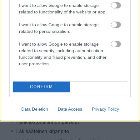
I want to allow Google to enable storage
Kuljetusliike­toiminta
related to functionality of the website or app.
Maa-, metsä- ja kalatalous
I want to allow Google to enable storage
Majoitus- ja ravitsemistoiminta
related to personalization.
Palveluliiketoiminta
Rahoitus- ja vakuutustoiminta
I want to allow Google to enable storage
related to security, including authentication
Rakentaminen
functionality and fraud prevention, and other
Teollisuus
user protection.
Terveys- ja sosiaalipalvelut
CONFIRM
Palvelutarjonta
ALV-laskelmat, ilmoitukset verottajalle ja
Data Deletion
Data Access
Privacy Policy
tilinpäätökset
Henkilöstöhallinnon palvelut
Lakisääteinen kirjanpito