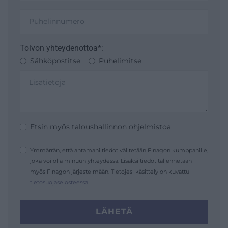
Toivon yhteydenottoa*:
Sähköpostitse
Puhelimitse
Etsin myös taloushallinnon ohjelmistoa
Ymmärrän, että antamani tiedot välitetään Finagon kumppanille,
joka voi olla minuun yhteydessä. Lisäksi tiedot tallennetaan
myös Finagon järjestelmään. Tietojesi käsittely on kuvattu
tietosuojaselosteessa
.
LÄHETÄ