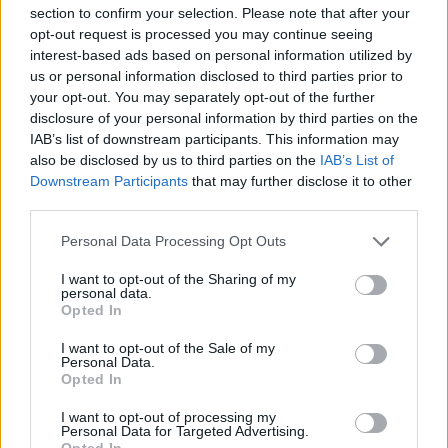
section to confirm your selection. Please note that after your
Palkanlaskennassa asiakas toimittaa palkkatiedot
opt-out request is processed you may continue seeing
sovitusti, ja me lähetämme maksettavat palkat sovitulla
interest-based ads based on personal information utilized by
tavalla asiakkaalle. Palkkaerittelyjen lähettäminen
us or personal information disclosed to third parties prior to
your opt-out. You may separately opt-out of the further
palkansaajille hoituu tarvittaessa. Teemme myös
disclosure of your personal information by third parties on the
verottajan vaatimat ilmoitukset.
IAB’s list of downstream participants. This information may
also be disclosed by us to third parties on the
IAB’s List of
www.yrityspalvelupioneeri.fi
Downstream Participants
that may further disclose it to other
third parties.
Tilitoimiston erityisosaaminen
Please note that this website/app uses one or more Google
Personal Data Processing Opt Outs
services and may gather and store information including but
Palvelukielet
not limited to your visit or usage behaviour. You may click to
I want to opt-out of the Sharing of my
personal data.
Suomi
grant or deny consent to Google and its third-party tags to
Opted In
use your data for below specified purposes in below Google
Englanti
consent section.
I want to opt-out of the Sale of my
Ruotsi
Personal Data.
Opted In
I want to opt-out of processing my
Yhtiökoko
Personal Data for Targeted Advertising.
Opted In