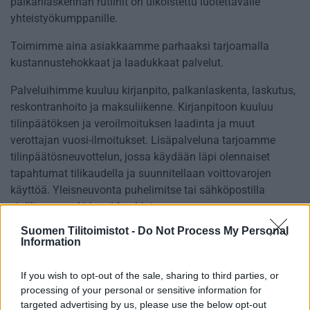
palkanlaskennan rutiinit on ulkoistettu luotettavalle
yhteistyökumppanille.
Toimimme aina asiakkaamme parhaaksi tarjoamalla
kustannustehokkaat ja laadukkaat palvelut.
Palveluihimme kuuluu kirjanpito, palkanlaskenta, laskutus,
reskontranhoito ja maksuliikenne. Kirjanpitoon kuuluu
tilinpäätöksen ja veroilmoituksen laadinta ja muut
verottajan vuosi-ilmoitukset. Lisäpalveluna tarjoamme
tilinpäätösneuvottelun, jossa käydään läpi olennaiset
tapahtumat tilikaudella ja suunnitellaan voittovarojen
käyttöä. Yleisneuvonta puhelimitse tai sähköpostilla
sisältyy peruskirjanpidon hintaan.
Suomen Tilitoimistot -
Do Not Process My Personal
Autamme yrityksen perustamisessa ja muissa
Information
hallinnollisissa tehtävissä. Tuoreen yrittäjän alkutaivalta
helpottaaksemme annamme alusta alkaen tukea ja
If you wish to opt-out of the sale, sharing to third parties, or
asiantuntevia neuvoja. Valitsemme yhdessä sopivan
processing of your personal or sensitive information for
yritysmuodon sekä teemme tarvittavat perustamispaperit.
targeted advertising by us, please use the below opt-out