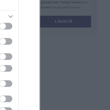
järjestelmään. Tietojesi käsittely on
kuvattu
tietosuojaselosteessa
.
LÄHETÄ