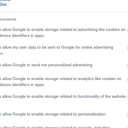
Out
Englanti
Keskikokoiset
Ruotsi
Pienet
consents
Venäjä
Mikrot
o allow Google to enable storage related to advertising like cookies on
evice identifiers in apps.
Yhtiömuodot
o allow my user data to be sent to Google for online advertising
s.
Yksityinen osakeyhtiö
Julkinen osakeyhtiö
to allow Google to send me personalized advertising.
Asunto-osakeyhtiö
o allow Google to enable storage related to analytics like cookies on
Osuuskunta
evice identifiers in apps.
Kommandiittiyhtiö
o allow Google to enable storage related to functionality of the website
Avoin yhtiö
Toiminimi
o allow Google to enable storage related to personalization.
Järjestöt ja yhdistykset
o allow Google to enable storage related to security, including