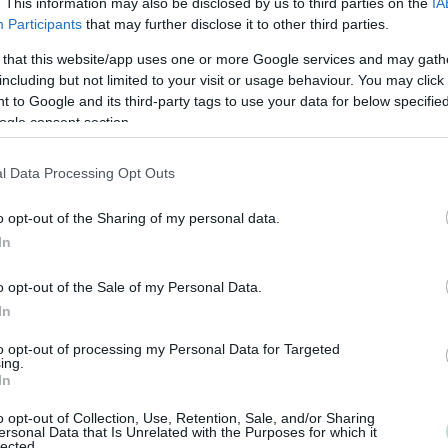
. This information may also be disclosed by us to third parties on the
IA
Procountor Platina-partneri. Asiakkaamme saavat lisäa
Participants
that may further disclose it to other third parties.
tuottavaa palvelua, kun taloudellinen informaatio on
 that this website/app uses one or more Google services and may gath
turvallisessa pilvipalvelussa ja seurattavissa reaaliaikai
including but not limited to your visit or usage behaviour. You may click 
 to Google and its third-party tags to use your data for below specifi
Talousverkko on osa talous- ja rahoituspalveluiden kon
ogle consent section.
Divest Groupia, jonka ansioista jokaisella Talousverkko-
toimistollamme on takanaan konsernin tuki ja
l Data Processing Opt Outs
palveluvalikoima. Näin ollen pystymme tarjoamaan
asiakkaillemme enemmän, kuin yksittäinen tilitoimisto.
o opt-out of the Sharing of my personal data.
In
Asiakkaanamme saat lisää aikaa oman liiketoimintasi
kehittämiseen, kun talousrutiinisi tehostuvat ja nykyaika
o opt-out of the Sale of my Personal Data.
Lisätietoja:
www.talousverkko.fi
In
to opt-out of processing my Personal Data for Targeted
ing.
Tilitoimiston erityisosaaminen
In
Palvelukielet
Yhtiökoko
o opt-out of Collection, Use, Retention, Sale, and/or Sharing
ersonal Data that Is Unrelated with the Purposes for which it
Suomi
Suuret
lected.