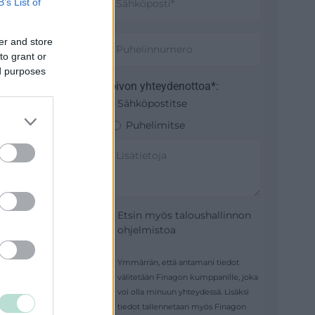
B’s List of
rvoa
er and store
sesti.
to grant or
ed purposes
sernia
Toivon yhteydenottoa*:
Sähköpostitse
Puhelimitse
istuvat!
Etsin myös taloushallinnon
ohjelmistoa
Ymmärrän, että antamani tiedot
välitetään Finagon kumppanille, joka
voi olla minuun yhteydessä. Lisäksi
tiedot tallennetaan myös Finagon