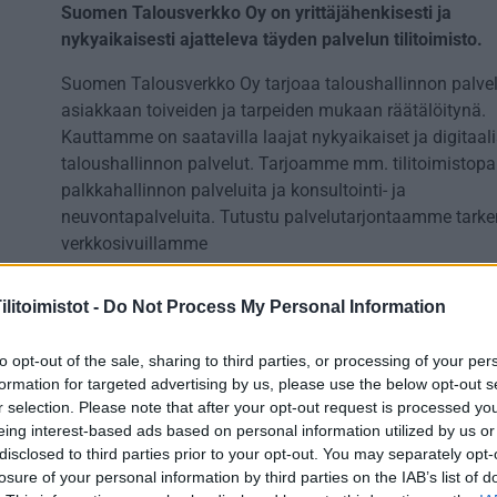
Suomen Talousverkko Oy on yrittäjähenkisesti ja
nykyaikaisesti ajatteleva täyden palvelun tilitoimisto.
Suomen Talousverkko Oy tarjoaa taloushallinnon palvel
asiakkaan toiveiden ja tarpeiden mukaan räätälöitynä.
Kauttamme on saatavilla laajat nykyaikaiset ja digitaali
taloushallinnon palvelut. Tarjoamme mm. tilitoimistopal
palkkahallinnon palveluita ja konsultointi- ja
neuvontapalveluita. Tutustu palvelutarjontaamme tar
verkkosivuillamme
https://www.talousverkko.fi/tilitoimistopalvelut
litoimistot -
Do Not Process My Personal Information
Talousverkolla on tilitoimistoja 25 paikkakunnalla ympä
Suomen, mikä takaa henkilökohtaisen ja paikallisen pa
to opt-out of the sale, sharing to third parties, or processing of your per
lähellä asiakasta. Sähköinen taloushallinto mahdollist
formation for targeted advertising by us, please use the below opt-out s
ensiluokkaisen palvelun myös täysin sijainnistasi riipp
r selection. Please note that after your opt-out request is processed y
eing interest-based ads based on personal information utilized by us or
Hoidamme sujuvasti niin pienen yrityksen kirjanpidon, k
disclosed to third parties prior to your opt-out. You may separately opt-
suurenkin yrityksen taloushallinnon ulkoistuksen. Sähk
losure of your personal information by third parties on the IAB’s list of
taloushallinto on ydinosaamistamme. Tilitoimistomme