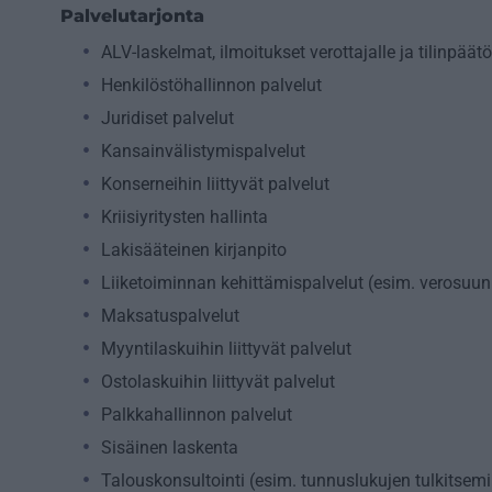
Palvelutarjonta
ALV-laskelmat, ilmoitukset verottajalle ja tilinpäät
Henkilöstöhallinnon palvelut
Juridiset palvelut
Kansainvälistymispalvelut
Konserneihin liittyvät palvelut
Kriisiyritysten hallinta
Lakisääteinen kirjanpito
Liiketoiminnan kehittämispalvelut (esim. verosuunn
Maksatuspalvelut
Myyntilaskuihin liittyvät palvelut
Ostolaskuihin liittyvät palvelut
Palkkahallinnon palvelut
Sisäinen laskenta
Talouskonsultointi (esim. tunnuslukujen tulkitsemi