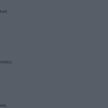
ökset
ittelu)
nen,