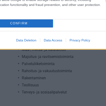
cation functionality and fraud prevention, and other user protection.
Toimiala
Informaatio ja viestintä
Julkinen hallinto
CONFIRM
Kansainvälisten organisaatioiden ja toimielinten t
Kiinteistöalan toiminta
Data Deletion
Data Access
Privacy Policy
Kuljetusliike­toiminta
Maa-, metsä- ja kalatalous
Majoitus- ja ravitsemistoiminta
Palveluliiketoiminta
Rahoitus- ja vakuutustoiminta
Rakentaminen
Teollisuus
Terveys- ja sosiaalipalvelut