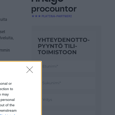
uita
set
veluita,
YHTEYDENOTTO­
PYYNTÖ TILI­
kemmin
TOIMISTOON
ri
lvelun
sonal or
aa
ection to
umatta.
ou may
 personal
uin
out of the
öinen
 downstream
 on