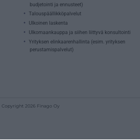
budjetointi ja ennusteet)
Talouspäällikköpalvelut
Ulkoinen laskenta
Ulkomaankauppa ja siihen liittyvä konsultointi
Yrityksen elinkaarenhallinta (esim. yrityksen
perustamispalvelut)
Copyright 2026 Finago Oy