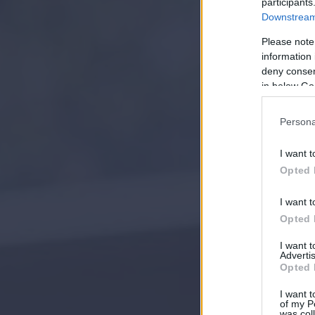
participants
Downstream 
Please note
information 
deny consent
in below Go
Persona
I want t
Opted 
I want t
Opted 
I want 
Advertis
Opted 
I want t
of my P
was col