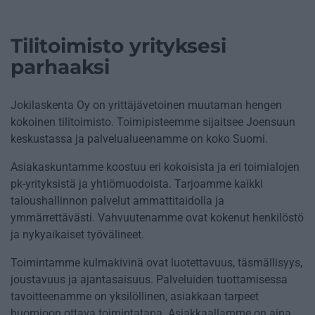
Tilitoimisto yrityksesi
parhaaksi
Jokilaskenta Oy on yrittäjävetoinen muutaman hengen
kokoinen tilitoimisto. Toimipisteemme sijaitsee Joensuun
keskustassa ja palvelualueenamme on koko Suomi.
Asiakaskuntamme koostuu eri kokoisista ja eri toimialojen
pk-yrityksistä ja yhtiömuodoista. Tarjoamme kaikki
taloushallinnon palvelut ammattitaidolla ja
ymmärrettävästi. Vahvuutenamme ovat kokenut henkilöstö
ja nykyaikaiset työvälineet.
Toimintamme kulmakivinä ovat luotettavuus, täsmällisyys,
joustavuus ja ajantasaisuus. Palveluiden tuottamisessa
tavoitteenamme on yksilöllinen, asiakkaan tarpeet
huomioon ottava toimintatapa. Asiakkaallamme on aina