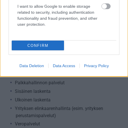
I want to allow Google to enable storage
related to security, including authentication
Palvelutarjonta
functionality and fraud prevention, and other
ALV-laskelmat, ilmoitukset verottajalle ja
user protection.
tilinpäätökset
Henkilöstöhallinnon palvelut
CONFIRM
Lakisääteinen kirjanpito
Maksatuspalvelut
Myyntilaskuihin liittyvät palvelut
Data Deletion
Data Access
Privacy Policy
Ostolaskuihin liittyvät palvelut
Palkkahallinnon palvelut
Sisäinen laskenta
Ulkoinen laskenta
Yrityksen elinkaarenhallinta (esim. yrityksen
perustamispalvelut)
Veropalvelut