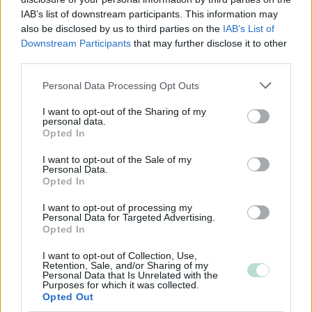
Mikrot
IAB’s list of downstream participants. This information may
also be disclosed by us to third parties on the
IAB’s List of
Downstream Participants
that may further disclose it to other
Yhtiömuodot
third parties.
Yksityinen osakeyhtiö
Please note that this website/app uses one or more Google
Personal Data Processing Opt Outs
services and may gather and store information including but
Julkinen osakeyhtiö
not limited to your visit or usage behaviour. You may click to
I want to opt-out of the Sharing of my
Kommandiittiyhtiö
personal data.
grant or deny consent to Google and its third-party tags to
Opted In
use your data for below specified purposes in below Google
Avoin yhtiö
consent section.
I want to opt-out of the Sale of my
Toiminimi
Personal Data.
Opted In
Järjestöt ja yhdistykset
I want to opt-out of processing my
Personal Data for Targeted Advertising.
Opted In
Toimiala
I want to opt-out of Collection, Use,
Informaatio ja viestintä
Retention, Sale, and/or Sharing of my
Personal Data that Is Unrelated with the
Julkinen hallinto
Purposes for which it was collected.
Opted Out
Kansainvälisten organisaatioiden ja toimielinten