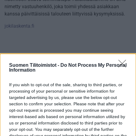
nimetty vastuuhenkilö, joka toimii yhdessä asiakkaan
kanssa päivittäisissä talouteen liittyvissä kysymyksissä.
jokilaskenta.fi
Tilitoimiston erityisosaaminen
Suomen Tilitoimistot -
Do Not Process My Personal
Palvelukielet
Information
Suomi
If you wish to opt-out of the sale, sharing to third parties, or
processing of your personal or sensitive information for
targeted advertising by us, please use the below opt-out
Yhtiökoko
section to confirm your selection. Please note that after your
opt-out request is processed you may continue seeing
Suuret
interest-based ads based on personal information utilized by
Keskikokoiset
us or personal information disclosed to third parties prior to
your opt-out. You may separately opt-out of the further
Pienet
disclosure of your personal information by third parties on the