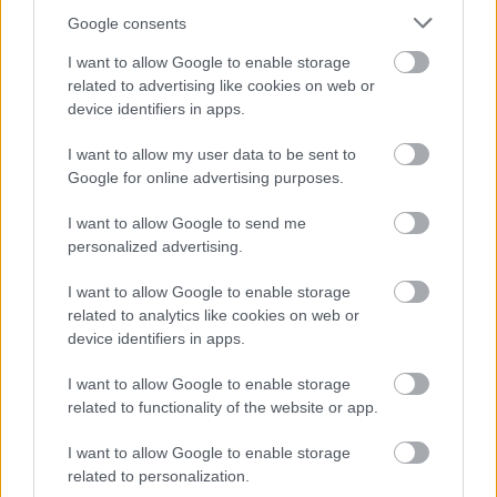
toiminta
Google consents
Kiinteistöalan toiminta
I want to allow Google to enable storage
Kuljetusliike­toiminta
related to advertising like cookies on web or
Maa-, metsä- ja kalatalous
device identifiers in apps.
Majoitus- ja ravitsemistoiminta
I want to allow my user data to be sent to
Palveluliiketoiminta
Google for online advertising purposes.
Rahoitus- ja vakuutustoiminta
I want to allow Google to send me
Rakentaminen
personalized advertising.
Teollisuus
I want to allow Google to enable storage
Terveys- ja sosiaalipalvelut
related to analytics like cookies on web or
device identifiers in apps.
Apteekkiala
Yhdistykset ja järjestöt
I want to allow Google to enable storage
Taide- ja kulttuuriala
related to functionality of the website or app.
Urheiluseurat
I want to allow Google to enable storage
Sijoitustoiminta
related to personalization.