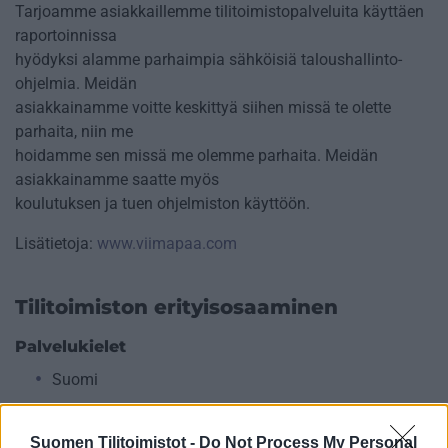
Tarjoamme asiakkaillemme tilitoimistopalveluita käyttäen
raportoinnissa
hyödyksi alamme parhaimpia sähköisiä taloushallinto-
ohjelmia. Meidän
asiakkainamme voitte keskittyä siihen missä te olette
parhaita, niin me
hoidamme sen missä me olemme parhaita. Meidän
asiakkainamme saatte myös
koulutuksen ja tuen ohjelmiston käyttöön.
Lisätietoja:
www.viimapaa.com
Tilitoimiston erityisosaaminen
Palvelukielet
Suomi
Suomen Tilitoimistot -
Do Not Process My Personal