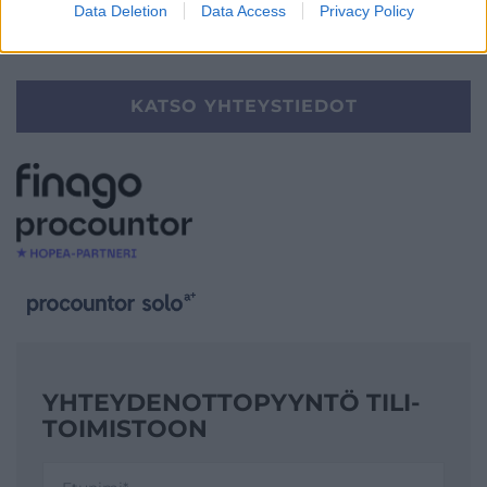
Data Deletion
Data Access
Privacy Policy
YHTEYSTIEDOT
KATSO YHTEYSTIEDOT
YHTEYDENOTTO­PYYNTÖ TILI­
TOIMISTOON