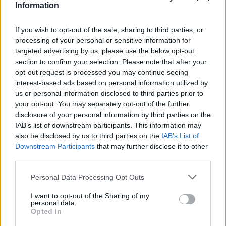
Yhtiökoko
Information
Keskikokoiset
If you wish to opt-out of the sale, sharing to third parties, or
Pienet
processing of your personal or sensitive information for
Mikrot
targeted advertising by us, please use the below opt-out
section to confirm your selection. Please note that after your
opt-out request is processed you may continue seeing
interest-based ads based on personal information utilized by
Yhtiömuodot
us or personal information disclosed to third parties prior to
Yksityinen osakeyhtiö
your opt-out. You may separately opt-out of the further
disclosure of your personal information by third parties on the
Julkinen osakeyhtiö
IAB’s list of downstream participants. This information may
Kommandiittiyhtiö
also be disclosed by us to third parties on the
IAB’s List of
Downstream Participants
that may further disclose it to other
Avoin yhtiö
third parties.
Toiminimi
Please note that this website/app uses one or more Google
Personal Data Processing Opt Outs
services and may gather and store information including but
not limited to your visit or usage behaviour. You may click to
I want to opt-out of the Sharing of my
Toimiala
personal data.
grant or deny consent to Google and its third-party tags to
Opted In
Informaatio ja viestintä
use your data for below specified purposes in below Google