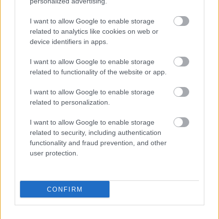
personalized advertising.
Lakisääteinen kirjanpito
I want to allow Google to enable storage
Liiketoiminnan kehittämispalvelut (esim.
related to analytics like cookies on web or
verosuunnittelu)
device identifiers in apps.
Maksatuspalvelut
I want to allow Google to enable storage
Myyntilaskuihin liittyvät palvelut
related to functionality of the website or app.
Ostolaskuihin liittyvät palvelut
I want to allow Google to enable storage
Palkkahallinnon palvelut
related to personalization.
Sisäinen laskenta
I want to allow Google to enable storage
Talouskonsultointi (esim. tunnuslukujen
related to security, including authentication
tulkitseminen, budjetointi ja ennusteet)
functionality and fraud prevention, and other
Talouspäällikköpalvelut
user protection.
Ulkoinen laskenta
Yrityksen elinkaarenhallinta (esim. yrityksen
CONFIRM
perustamispalvelut)