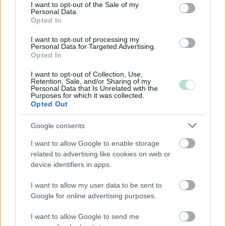
consent section.
I want to opt-out of the Sale of my
Kiinteistöalan toiminta
Personal Data.
Kuljetusliike­toiminta
Opted In
Majoitus- ja ravitsemistoiminta
I want to opt-out of processing my
Personal Data for Targeted Advertising.
Palveluliiketoiminta
Opted In
Rahoitus- ja vakuutustoiminta
I want to opt-out of Collection, Use,
Rakentaminen
Retention, Sale, and/or Sharing of my
Personal Data that Is Unrelated with the
Purposes for which it was collected.
Teollisuus
Opted Out
Terveys- ja sosiaalipalvelut
Google consents
I want to allow Google to enable storage
Palvelutarjonta
related to advertising like cookies on web or
ALV-laskelmat, ilmoitukset verottajalle ja
device identifiers in apps.
tilinpäätökset
I want to allow my user data to be sent to
Henkilöstöhallinnon palvelut
Google for online advertising purposes.
Juridiset palvelut
I want to allow Google to send me
Konserneihin liittyvät palvelut