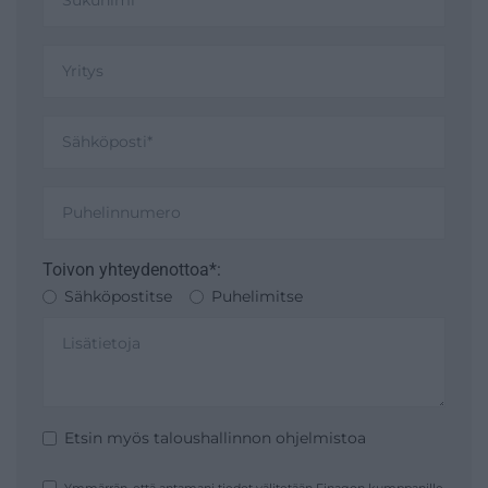
Toivon yhteydenottoa*:
Sähköpostitse
Puhelimitse
Etsin myös taloushallinnon ohjelmistoa
Ymmärrän, että antamani tiedot välitetään Finagon kumppanille,