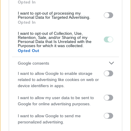
Opted In
Majoitus- ja ravitsemistoiminta
Palveluliiketoiminta
I want to opt-out of processing my
Personal Data for Targeted Advertising.
Rahoitus- ja vakuutustoiminta
Opted In
Rakentaminen
I want to opt-out of Collection, Use,
Retention, Sale, and/or Sharing of my
Teollisuus
Personal Data that Is Unrelated with the
Purposes for which it was collected.
Terveys- ja sosiaalipalvelut
Opted Out
Google consents
Palvelutarjonta
I want to allow Google to enable storage
ALV-laskelmat, ilmoitukset verottajalle ja
related to advertising like cookies on web or
tilinpäätökset
device identifiers in apps.
Henkilöstöhallinnon palvelut
I want to allow my user data to be sent to
Juridiset palvelut
Google for online advertising purposes.
Kansainvälistymispalvelut
I want to allow Google to send me
Kriisiyritysten hallinta
personalized advertising.
Lakisääteinen kirjanpito