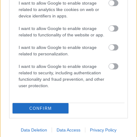
I want to allow Google to enable storage
Liiketoiminnan kehittämispalvelut (esim.
related to analytics like cookies on web or
verosuunnittelu)
device identifiers in apps.
Maksatuspalvelut
I want to allow Google to enable storage
Myyntilaskuihin liittyvät palvelut
related to functionality of the website or app.
Ostolaskuihin liittyvät palvelut
I want to allow Google to enable storage
Palkkahallinnon palvelut
related to personalization.
Sisäinen laskenta
I want to allow Google to enable storage
Talouskonsultointi (esim. tunnuslukujen
related to security, including authentication
tulkitseminen, budjetointi ja ennusteet)
functionality and fraud prevention, and other
user protection.
Talouspäällikköpalvelut
Ulkoinen laskenta
Yrityksen elinkaarenhallinta (esim. yrityksen
CONFIRM
perustamispalvelut)
Data Deletion
Data Access
Privacy Policy