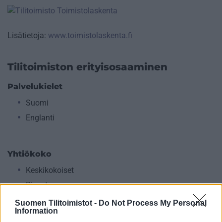
Lisätietoja:
www.toimistolaskenta.fi
Tilitoimiston erityisosaaminen
Palvelukielet
Suomi
Englanti
Yhtiökoko
Keskikokoiset
Pienet
Mikrot
Suomen Tilitoimistot -
Do Not Process My Personal
Information