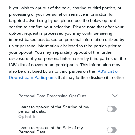
If you wish to opt-out of the sale, sharing to third parties, or
Yhtiömuodot
processing of your personal or sensitive information for
Yksityinen osakeyhtiö
targeted advertising by us, please use the below opt-out
section to confirm your selection. Please note that after your
Julkinen osakeyhtiö
opt-out request is processed you may continue seeing
Kommandiittiyhtiö
interest-based ads based on personal information utilized by
Avoin yhtiö
us or personal information disclosed to third parties prior to
your opt-out. You may separately opt-out of the further
Toiminimi
disclosure of your personal information by third parties on the
Järjestöt ja yhdistykset
IAB’s list of downstream participants. This information may
also be disclosed by us to third parties on the
IAB’s List of
Downstream Participants
that may further disclose it to other
third parties.
Toimiala
Please note that this website/app uses one or more Google
Informaatio ja viestintä
Personal Data Processing Opt Outs
services and may gather and store information including but
Julkinen hallinto
not limited to your visit or usage behaviour. You may click to
I want to opt-out of the Sharing of my
personal data.
grant or deny consent to Google and its third-party tags to
Kansainvälisten organisaatioiden ja toimielinten
Opted In
use your data for below specified purposes in below Google
toiminta
consent section.
I want to opt-out of the Sale of my
Kuljetusliike­toiminta
Personal Data.