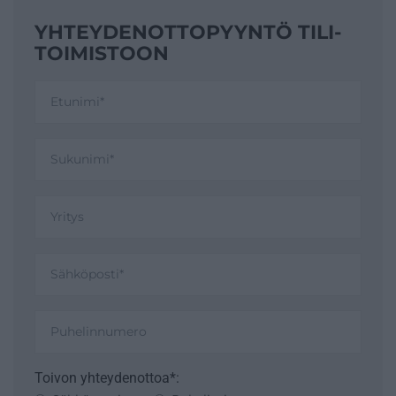
YHTEYDENOTTO­PYYNTÖ TILI­
TOIMISTOON
Toivon yhteydenottoa*: