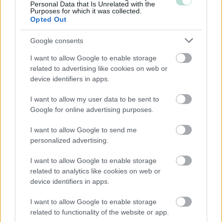
Yhtiömuodot
Personal Data that Is Unrelated with the
Purposes for which it was collected.
Opted Out
Yksityinen osakeyhtiö
Osuuskunta
Google consents
Kommandiittiyhtiö
I want to allow Google to enable storage
Avoin yhtiö
related to advertising like cookies on web or
device identifiers in apps.
Toiminimi
Järjestöt ja yhdistykset
I want to allow my user data to be sent to
Google for online advertising purposes.
I want to allow Google to send me
Toimiala
personalized advertising.
Informaatio ja viestintä
I want to allow Google to enable storage
Majoitus- ja ravitsemistoiminta
related to analytics like cookies on web or
Palveluliiketoiminta
device identifiers in apps.
Rakentaminen
I want to allow Google to enable storage
related to functionality of the website or app.