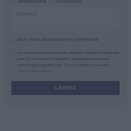
Sähköpostitse
Puhelimitse
Etsin myös taloushallinnon ohjelmistoa
Ymmärrän, että antamani tiedot välitetään Finagon kumppanille,
joka voi olla minuun yhteydessä. Lisäksi tiedot tallennetaan
myös Finagon järjestelmään. Tietojesi käsittely on kuvattu
tietosuojaselosteessa
.
LÄHETÄ