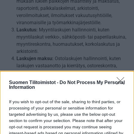
mukaan lukien palkkojen määrittely ja maksatus,
raportointi, palkkalaskelmat, arkistointi,
veroilmoitukset, ilmoitukset vakuutusyhtiöille,
viranomaisille ja työmarkkinajärjestöille.
Laskutus:
Myyntilaskujen hallinnointi, kuten
myyntilaskut verkko-, sähköposti- tai paperilaskuina,
myyntireskontra, huomautukset, korkolaskutus ja
arkistointi.
Laskujen maksu:
Ostolaskujen hallinnointi, kuten
laskujen vastaanotto ja kierrätys, ostoreskontra,
maksatus ja arkistointi.
Sisäinen laskenta:
Liiketoiminnan suunnittelu ja
Suomen Tilitoimistot -
Do Not Process My Personal
kehittäminen asiakkaan kanssa—budjetointi,
Information
kannattavuuden laskenta, investointilaskelmat ja
johdon raportointi.
If you wish to opt-out of the sale, sharing to third parties, or
processing of your personal or sensitive information for
Uuden/muuttuvan yrityksen palvelut:
Autamme sekä
targeted advertising by us, please use the below opt-out
uuden yrityksen perustamiseen liittyvissä käytännön
section to confirm your selection. Please note that after your
asioissa ja esim. sukupolvenvaihdoksissa,
opt-out request is processed you may continue seeing
yrityskaupoissa ja -myynneissä, yritysmuodon
interest-based ads based on personal information utilized by