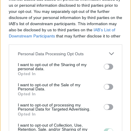
muuttamisessa yms.
us or personal information disclosed to third parties prior to
your opt-out. You may separately opt-out of the further
Lisätiedot:
www.laskit.fi
disclosure of your personal information by third parties on the
IAB’s list of downstream participants. This information may
also be disclosed by us to third parties on the
IAB’s List of
Tilitoimiston erityisosaaminen
Downstream Participants
that may further disclose it to other
third parties.
Palvelukielet
Please note that this website/app uses one or more Google
Personal Data Processing Opt Outs
Suomi
services and may gather and store information including but
Englanti
not limited to your visit or usage behaviour. You may click to
I want to opt-out of the Sharing of my
personal data.
grant or deny consent to Google and its third-party tags to
Ruotsi
Opted In
use your data for below specified purposes in below Google
consent section.
I want to opt-out of the Sale of my
Personal Data.
Yhtiökoko
Opted In
Pienet
I want to opt-out of processing my
Personal Data for Targeted Advertising.
Mikrot
Opted In
I want to opt-out of Collection, Use,
Retention, Sale, and/or Sharing of my