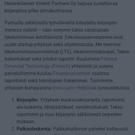
Helsinkiläinen Volenti Partners Oy tarjoaa luotettavaa
kirjanpitoa pilke silmäkulmassa.
Parhailla sähköisillä työvälineillä toteutettu kirjanpito
minimoi rutiinit – näin voimme tukea varsinaisen
liiketoiminnan kehittämistä. Erikoisosaamistamme ovat
uudet startup-yritykset sekä ohjelmistoala. Me teemme
liiketoimintasuunnitelmat (LTS), liiketoimintakaupat, Tekes-
hakemukset sekä johdon raportit. Kuulumme
Finland
Financial Technology (Fintech)
yhteisöön ja uutena
palveluihimme kuuluu
Finassivalvonnan
vaatima
raportointi sekä toimilupien hakeminen. Toimimme
yrityksen kumppanina
Innovaatio HelpDesk
tunnusteluissa.
Kirjanpito:
Yrityksen kuukausikirjanpito, raportointi,
alv-laskenta, tilinpäätökset, veroilmoitukset, Tekes-
raportointi ja muu kirjanpito sähköisesti tarpeiden
mukaan.
Palkanlaskenta:
Palkkahallinnon palvelut kattavasti,