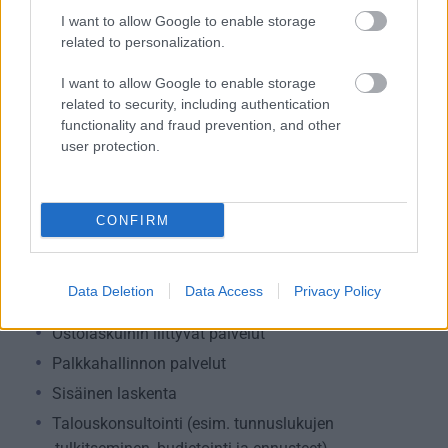
Palvelutarjonta
I want to allow Google to enable storage
related to personalization.
ALV-laskelmat, ilmoitukset verottajalle ja
tilinpäätökset
I want to allow Google to enable storage
Henkilöstöhallinnon palvelut
related to security, including authentication
functionality and fraud prevention, and other
Kansainvälistymispalvelut
user protection.
Konserneihin liittyvät palvelut
Kriisiyritysten hallinta
Lakisääteinen kirjanpito
CONFIRM
Liiketoiminnan kehittämispalvelut (esim.
verosuunnittelu)
Data Deletion
Data Access
Privacy Policy
Myyntilaskuihin liittyvät palvelut
Ostolaskuihin liittyvät palvelut
Palkkahallinnon palvelut
Sisäinen laskenta
Talouskonsultointi (esim. tunnuslukujen